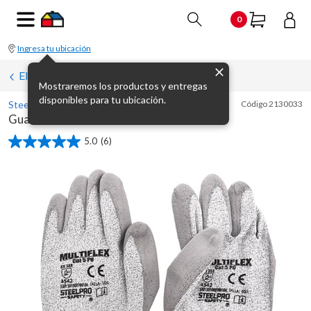
0
Ingresa tu ubicación
Elementos de protección personal
Mostraremos los productos y entregas
disponibles para tu ubicación.
Steel Pro
Código
2130033
Guante multiflex Cut-5 anticorte
5.0
(6)
5.0
de
5
estrellas.
6
reseñas