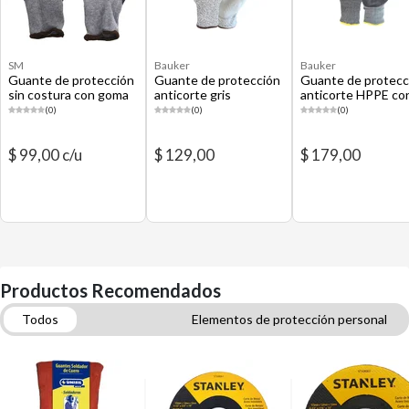
SM
Bauker
Bauker
Guante de protección
Guante de protección
Guante de protecc
sin costura con goma
anticorte gris
anticorte HPPE co
nitrilo
(0)
(0)
(0)
$ 99,00 c/u
$ 129,00
$ 179,00
Productos Recomendados
Todos
Elementos de protección personal
Accesorios para amoladoras
Cintas de enmascarar
Pilas, baterías y cargadores
Brochas y pinceles
Aromatizadores para autos
Fijaciones y adhesivos