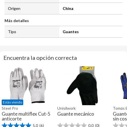
Origen
China
Más detalles
Tipo
Guantes
Encuentra la opción correcta
Estás viendo
Steel Pro
Unisilwork
Tomás 
Guante multiflex Cut-5
Guante mecánico
Guante
anticorte
sin co
5.0
(6)
0.0
(0)