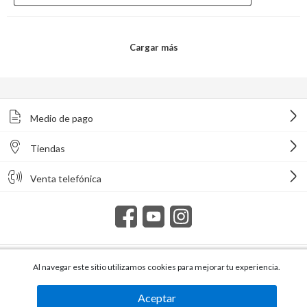
Medio de pago
Tiendas
Venta telefónica
Todos los derechos reservados Homecenter Sodimac S.A. | R.U.T.
Al navegar este sitio utilizamos cookies para mejorar tu experiencia.
216996650015.
Aceptar