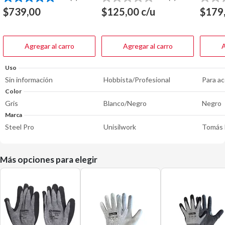
5.0
0.0
0.0
de
de
de
$
739,00
$
125,00
c/u
$
179
5
5
5
estrellas.
estrellas.
estrella
6
reseñas
Agregar al carro
Agregar al carro
A
Uso
Sin información
Hobbista/Profesional
Para ac
Color
Gris
Blanco/Negro
Negro
Marca
Steel Pro
Unisilwork
Tomás 
Más opciones para elegir