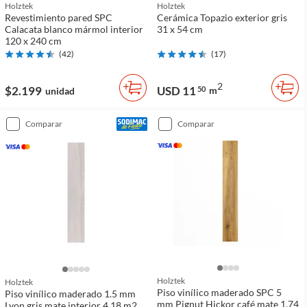
Holztek
Holztek
Revestimiento pared SPC
Cerámica Topazio exterior gris
Calacata blanco mármol interior
31 x 54 cm
120 x 240 cm
(
42
)
(
17
)
2
$2.199
USD 11
50
m
unidad
comparar
comparar
Holztek
Holztek
Piso vinílico maderado SPC 5
Piso vinílico maderado 1.5 mm
mm Pignut Hickor café mate 1.74
Lyon gris mate interior 4.18 m2