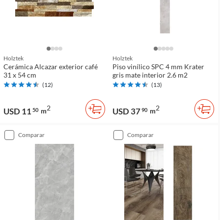
Holztek
Holztek
Cerámica Alcazar exterior café
Piso vinílico SPC 4 mm Krater
31 x 54 cm
gris mate interior 2.6 m2
(
12
)
(
13
)
2
2
USD 11
USD 37
50
m
90
m
comparar
comparar