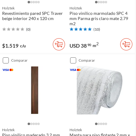
Holztek
Holztek
Revestimiento pared SPC Traver
Piso vinílico marmolado SPC 4
beige interior 240 x 120 cm
mm Parma gris claro mate 2.79
m2
(
0
)
(
10
)
2
$1.519
USD 38
90
m
c/u
comparar
comparar
Holztek
Holztek
Piso vinílico maderado 3.2 mm
Manta para piso flotante 2 mm x