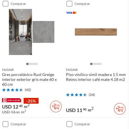
comparar
comparar
Holztek
Holztek
Gres porcelánico Rust Greige
Piso vinílico símil madera 1.5 mm
interior exterior gris mate 60 x
Reims interior café mate 4.18 m2
60 cm
(
42
)
(
24
)
-25%
2
USD 12
40
m
2
USD 11
90
m
2
USD 16
m
50
comparar
comparar