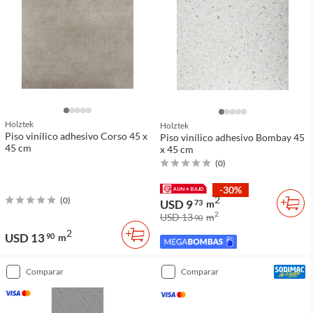
Holztek
Holztek
Piso vinílico adhesivo Corso 45 x
Piso vinílico adhesivo Bombay 45
45 cm
x 45 cm
(
0
)
-30%
2
(
0
)
USD 9
73
m
2
USD 13
m
90
2
USD 13
90
m
comparar
comparar