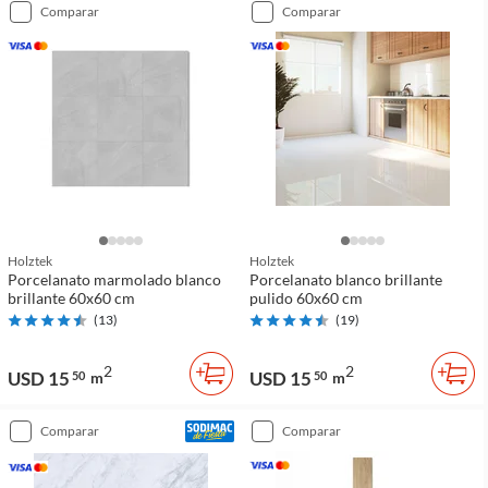
comparar
comparar
Holztek
Holztek
Porcelanato marmolado blanco
Porcelanato blanco brillante
brillante 60x60 cm
pulido 60x60 cm
(
13
)
(
19
)
2
2
USD 15
USD 15
50
m
50
m
comparar
comparar