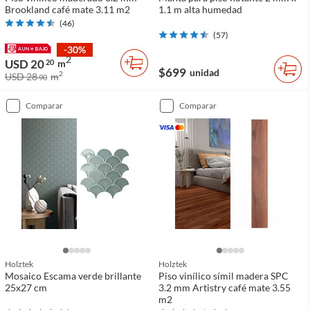
Brookland café mate 3.11 m2
1.1 m alta humedad
(
46
)
(
57
)
-30%
2
USD 20
20
m
$699
unidad
2
USD 28
m
90
comparar
comparar
Holztek
Holztek
Mosaico Escama verde brillante
Piso vinílico símil madera SPC
25x27 cm
3.2 mm Artistry café mate 3.55
m2