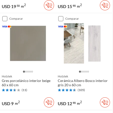
2
2
USD 19
USD 15
50
m
90
m
comparar
comparar
Holztek
Holztek
Gres porcelánico interior beige
Cerámica Albero Bosco interior
60 x 60 cm
gris 20 x 60 cm
(
11
)
(
105
)
2
2
USD 9
USD 12
m
90
m