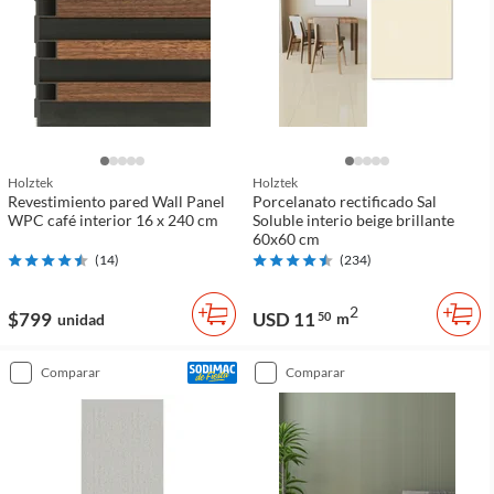
Holztek
Holztek
Revestimiento pared Wall Panel
Porcelanato rectificado Sal
WPC café interior 16 x 240 cm
Soluble interio beige brillante
60x60 cm
(
14
)
(
234
)
2
$799
USD 11
50
m
unidad
comparar
comparar