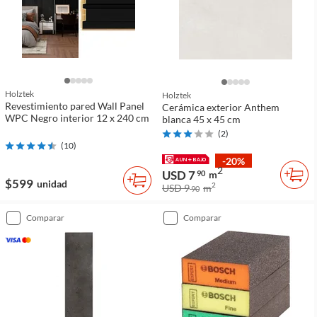
Holztek
Holztek
Revestimiento pared Wall Panel
Cerámica exterior Anthem
WPC Negro interior 12 x 240 cm
blanca 45 x 45 cm
(
2
)
(
10
)
-20%
2
USD 7
90
m
$599
unidad
2
USD 9
m
90
comparar
comparar