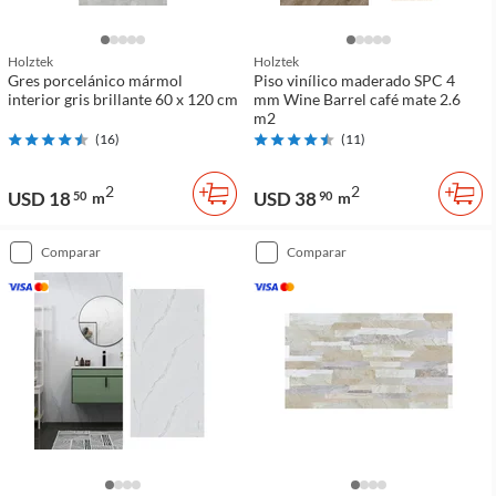
Holztek
Holztek
Gres porcelánico mármol
Piso vinílico maderado SPC 4
interior gris brillante 60 x 120 cm
mm Wine Barrel café mate 2.6
m2
(
16
)
(
11
)
2
2
USD 18
USD 38
50
m
90
m
comparar
comparar