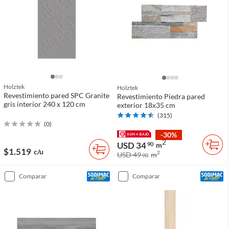
Holztek
Holztek
Revestimiento pared SPC Granite
Revestimiento Piedra pared
gris interior 240 x 120 cm
exterior 18x35 cm
(
315
)
(
0
)
-30%
2
USD 34
90
m
$1.519
c/u
2
USD 49
m
90
comparar
comparar