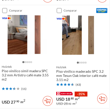
comparar
comparar
Holztek
Holztek
Piso vinílico símil madera SPC
Piso vinílico maderado SPC 3.2
3.2 mm Artistry café mate 3.55
mm Tesun Oak interior café mate
m2
3.11 m2
(
43
)
(
11
)
-35%
2
USD 18
80
m
2
USD 27
90
m
2
USD 28
m
90