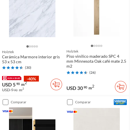
Holztek
Holztek
Piso vinílico maderado SPC 4
Cerámica Marmore interior gris
mm Minnesota Oak café mate 2.5
53 x 53 cm
m2
(
30
)
(
26
)
-40%
2
USD 5
90
m
2
USD 30
90
m
2
USD 9
m
90
comparar
comparar