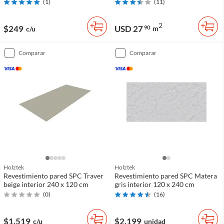
(
1
)
(
11
)
2
$249
USD 27
90
m
c/u
comparar
comparar
Holztek
Holztek
Revestimiento pared SPC Traver
Revestimiento pared SPC Matera
beige interior 240 x 120 cm
gris interior 120 x 240 cm
(
0
)
(
16
)
$1.519
$2.199
c/u
unidad