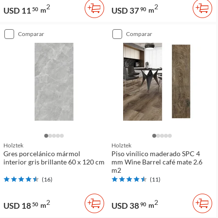
2
2
USD 11
USD 37
50
m
90
m
comparar
comparar
Holztek
Holztek
Gres porcelánico mármol
Piso vinílico maderado SPC 4
interior gris brillante 60 x 120 cm
mm Wine Barrel café mate 2.6
m2
(
16
)
(
11
)
2
2
USD 18
USD 38
50
m
90
m