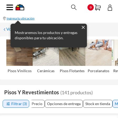
0
Ingresa tu ubicación
Volver
Mostraremos los productos y entregas
disponibles para tu ubicación.
Pisos Viní­licos
Cerámicas
Pisos Flotantes
Porcelanatos
Re
Pisos Y Revestimientos
(
141
productos
)
Filtrar
(3)
Precio
Opciones de entrega
Stock en tienda
M