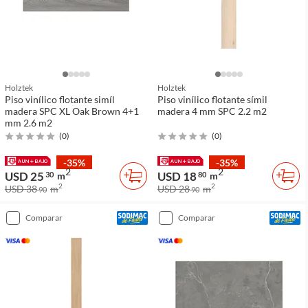
Holztek
Holztek
Piso vinílico flotante simíl
Piso vinílico flotante símil
madera SPC XL Oak Brown 4+1
madera 4 mm SPC 2.2 m2
mm 2.6 m2
(
0
)
(
0
)
-35%
-35%
2
2
USD 25
USD 18
30
m
80
m
2
2
USD 38
m
USD 28
m
90
90
comparar
comparar