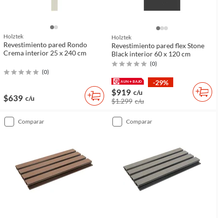
Holztek
Holztek
Revestimiento pared Rondo
Revestimiento pared flex Stone
Crema interior 25 x 240 cm
Black interior 60 x 120 cm
(
0
)
(
0
)
-29%
$919
c/u
$639
c/u
$1.299
c/u
comparar
comparar