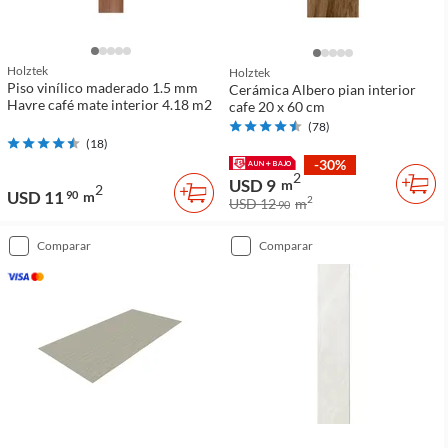
Holztek
Holztek
Piso vinílico maderado 1.5 mm
Cerámica Albero pian interior
Havre café mate interior 4.18 m2
cafe 20 x 60 cm
(
78
)
(
18
)
-30%
2
USD 9
m
2
USD 11
90
m
2
USD 12
m
90
comparar
comparar