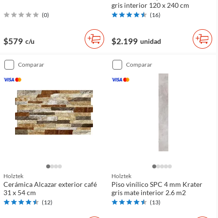
gris interior 120 x 240 cm
(
0
)
(
16
)
$579
$2.199
c/u
unidad
comparar
comparar
Holztek
Holztek
Cerámica Alcazar exterior café
Piso vinílico SPC 4 mm Krater
31 x 54 cm
gris mate interior 2.6 m2
(
12
)
(
13
)