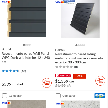
Holztek
Holztek
Revestimiento pared Wall Panel
Revestimiento pared siding
WPC Dark gris interior 12 x 240
metalico simíl madera ranurado
cm
exterior 38 x 380 cm
(
0
)
(
10
)
-9%
$1.359
c/u
$599
unidad
$1.499
c/u
comparar
comparar