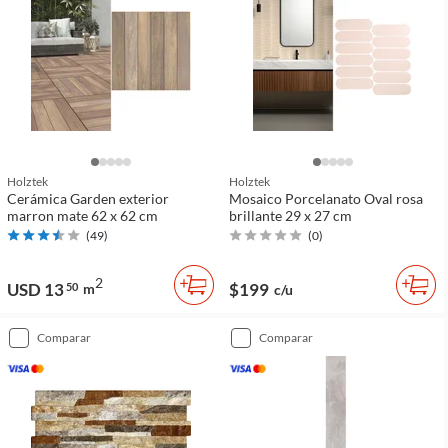
Holztek
Holztek
Cerámica Garden exterior
Mosaico Porcelanato Oval rosa
marron mate 62 x 62 cm
brillante 29 x 27 cm
(
49
)
(
0
)
2
USD 13
$199
50
m
c/u
comparar
comparar