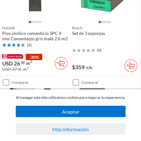
Holztek
Bosch
Piso vinílico cementicio SPC 4
Set de 3 esponjas
mm Cementazzo gris mate 2.6 m2
(
6
)
(
0
)
-30%
2
USD 26
50
m
$359
c/u
2
USD 37
m
90
comparar
comparar
Al navegar este sitio utilizamos cookies para mejorar tu experiencia.
Aceptar
Más información