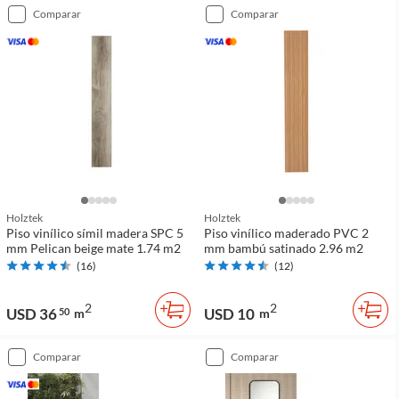
comparar
comparar
Holztek
Holztek
Piso vinílico símil madera SPC 5
Piso vinílico maderado PVC 2
mm Pelican beige mate 1.74 m2
mm bambú satinado 2.96 m2
(
16
)
(
12
)
2
2
USD 36
USD 10
50
m
m
comparar
comparar