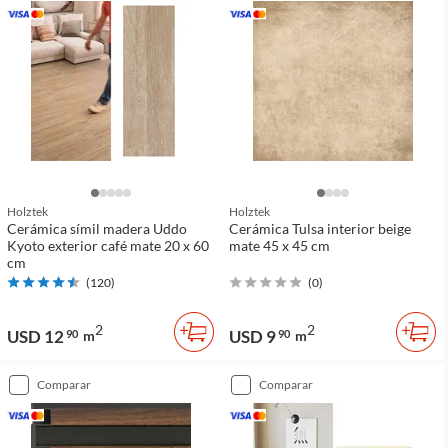
Holztek
Holztek
Cerámica símil madera Uddo
Cerámica Tulsa interior beige
Kyoto exterior café mate 20 x 60
mate 45 x 45 cm
cm
(
120
)
(
0
)
2
2
USD 12
USD 9
90
m
90
m
comparar
comparar