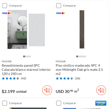
comparar
comparar
Holztek
Holztek
Revestimiento pared SPC
Piso vinílico maderado SPC 4
Calacata blanco mármol interior
mm Midnight Oak gris mate 2.5
120 x 240 cm
m2
(
42
)
(
26
)
2
$2.199
USD 30
90
m
unidad
comparar
comparar