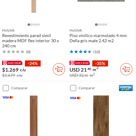
Holztek
Holztek
Revestimiento pared símil
Piso vinílico marmolado 4 mm
madera MDF flex interior 30 x
Della gris mate 2.42 m2
240 cm
(
0
)
(
12
)
-24%
-35%
2
$1.269
USD 21
40
m
c/u
2
$1.679
c/u
USD 32
m
90
comparar
comparar