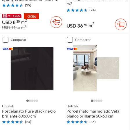
m2
(
29
)
(
24
)
-30%
2
USD 8
30
m
2
USD 36
50
m
2
USD 11
m
90
comparar
comparar
Holztek
Holztek
Porcelanato Pure Black negro
Porcelanato marmolado Veta
brillante 60x60 cm
blanco brillante 60x60 cm
(
24
)
(
35
)