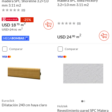
madera SPC Iowa Hickory
madera SPC Shoreline 3.2+1.0
3.2+1.0 mm 3.11 m2
mm 3.11 m2
(
0
)
-25%
2
(
0
)
USD 18
70
m
2
USD 24
m
90
2
USD 24
90
m
comparar
comparar
Euroclick
Dilatación 240 cm haya claro
Holztek
Revestimiento pared SPC Matera