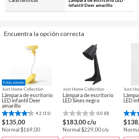
Características
Lámpara de escritorio LED
infantil Deer amarillo
Encuentra la opción correcta
Estás viendo
Just Home Collection
Just Home Collection
Just Ho
Lámpara de escritorio
Lámpara de escritorio
Lámpar
LED infantil Deer
LED Sines negro
LED in
amarillo
4.2
(11)
0.0
(0)
4.2
0.0
3.9
de
de
de
$
135,00
$
183,00
c/u
$
138
5
5
5
Normal
$
169,00
Normal
$
229,00
c/u
Norma
estrellas.
estrellas.
estrella
11
15