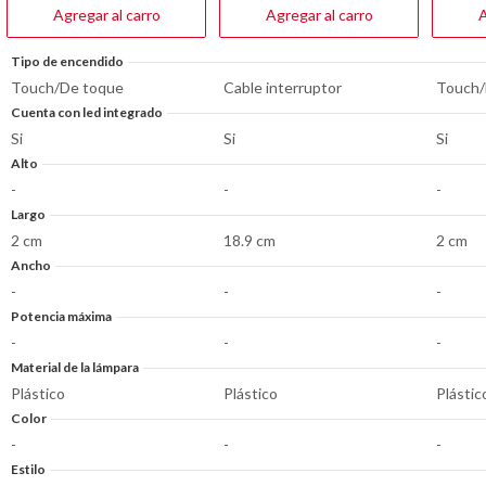
reseñas
reseña
Agregar al carro
Agregar al carro
A
Tipo de encendido
Touch/De toque
Cable interruptor
Touch/
Cuenta con led integrado
Si
Si
Si
Alto
-
-
-
Largo
2 cm
18.9 cm
2 cm
Ancho
-
-
-
Potencia máxima
-
-
-
Material de la lámpara
Plástico
Plástico
Plástic
Color
-
-
-
Estilo