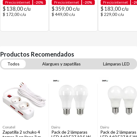
Precio internet
-20%
Precio internet
-20%
Precio internet
-2
$ 138,00 c/u
$ 359,00 c/u
$ 183,00 c/u
$ 172,00 c/u
$ 449,00 c/u
$ 229,00 c/u
Productos Recomendados
Todos
Alargues y zapatillas
Lámparas LED
Lámparas de mesa y escritorio
Estantes
Sets de escritorio
Lámparas y Tubos
Apliques de pared para exterior
Conatel
Dairu
Dairu
Zapatilla 2 schuko 4
Pack de 2 lámparas
Pack de 2 lámparas
tomas 3 en línea 3 m
LED A60 E27 10.5 W
LED A60 E27 8.5 W 