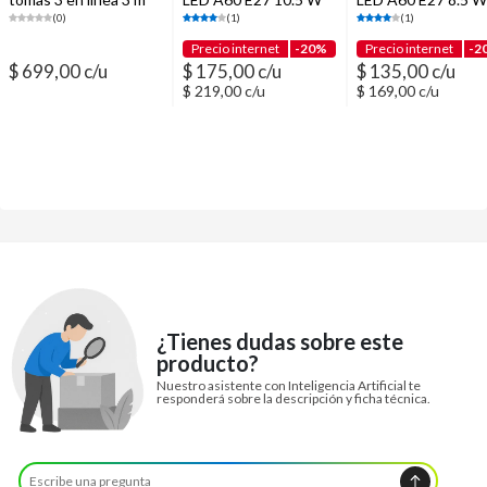
blanca
luz fría
fría
(0)
(1)
(1)
Precio internet
-20%
Precio internet
-2
$ 699,00 c/u
$ 175,00 c/u
$ 135,00 c/u
$ 219,00 c/u
$ 169,00 c/u
¿Tienes dudas sobre este
producto?
Nuestro asistente con Inteligencia Artificial te
responderá sobre la descripción y ficha técnica.