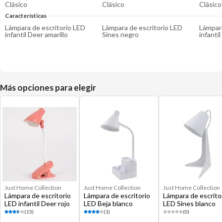
Clásico
Clásico
Clásico
Características
Lámpara de escritorio LED
Lámpara de escritorio LED
Lámpara
infantil Deer amarillo
Sines negro
infanti
Más opciones para elegir
Just Home Collection
Just Home Collection
Just Home Collection
Lámpara de escritorio
Lámpara de escritorio
Lámpara de escrito
LED infantil Deer rojo
LED Beja blanco
LED Sines blanco
(15)
(1)
(0)