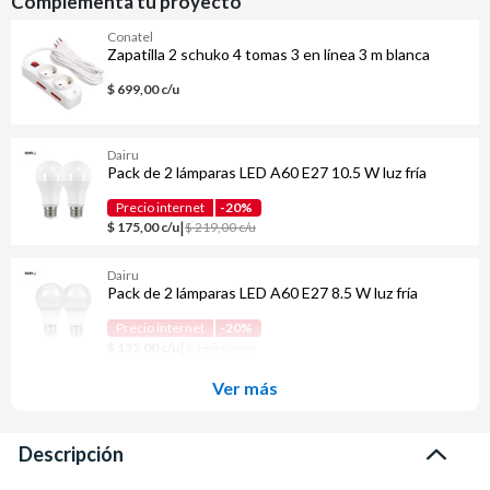
Complementa tu proyecto
Conatel
Zapatilla 2 schuko 4 tomas 3 en línea 3 m blanca
$ 699,00 c/u
Dairu
Pack de 2 lámparas LED A60 E27 10.5 W luz fría
Precio internet
-20%
|
$ 175,00 c/u
$ 219,00 c/u
Dairu
Pack de 2 lámparas LED A60 E27 8.5 W luz fría
Precio internet
-20%
|
$ 135,00 c/u
$ 169,00 c/u
Ver más
Descripción