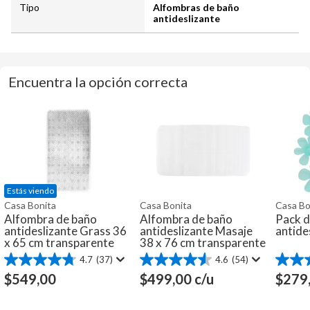
Tipo
Alfombras de baño
antideslizante
Encuentra la opción correcta
Estás viendo
Casa Bonita
Casa Bonita
Casa Bo
Alfombra de baño
Alfombra de baño
Pack d
antideslizante Grass 36
antideslizante Masaje
antide
x 65 cm transparente
38 x 76 cm transparente
4.7
(37)
4.6
(54)
4.7
4.6
4.2
de
de
de
$
549,00
$
499,00
c/u
$
279
5
5
5
estrellas.
estrellas.
estrella
37
54
46