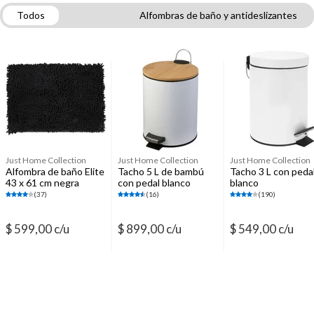
Todos
Alfombras de baño y antideslizantes
Tachos, basureros y papeleros
Accesorios para baños
Cortinas de baño
Escobillas para inodoro
Barrales y ganchos para cortinas
Esponjas, paños y guantes
Toallas y toallones
Just Home Collection
Just Home Collection
Just Home Collection
Alfombra de baño Elite
Tacho 5 L de bambú
Tacho 3 L con peda
43 x 61 cm negra
con pedal blanco
blanco
(37)
(16)
(190)
$ 599,00 c/u
$ 899,00 c/u
$ 549,00 c/u