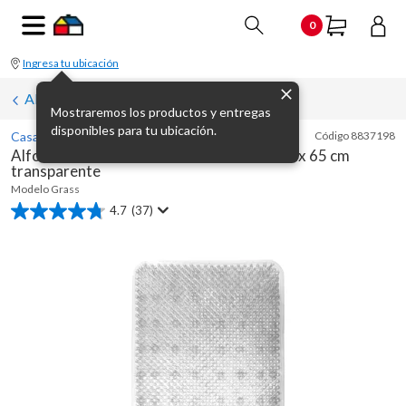
0
Ingresa tu ubicación
Alfombras de interior
Mostraremos los productos y entregas
disponibles para tu ubicación.
Casa Bonita
Código
8837198
Alfombra de baño antideslizante Grass 36 x 65 cm
transparente
Modelo
Grass
4.7
(37)
4.7
de
5
estrellas.
37
reseñas