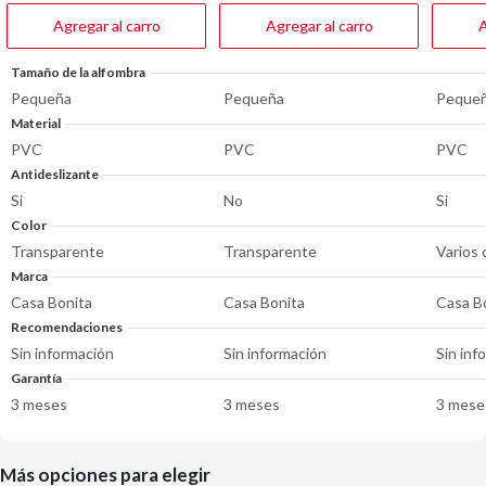
reseñas
reseñas
reseña
Agregar al carro
Agregar al carro
A
Tamaño de la alfombra
Pequeña
Pequeña
Peque
Material
PVC
PVC
PVC
Antideslizante
Si
No
Si
Color
Transparente
Transparente
Varios 
Marca
Casa Bonita
Casa Bonita
Casa B
Recomendaciones
Sin información
Sin información
Sin inf
Garantía
3 meses
3 meses
3 mese
Más opciones para elegir