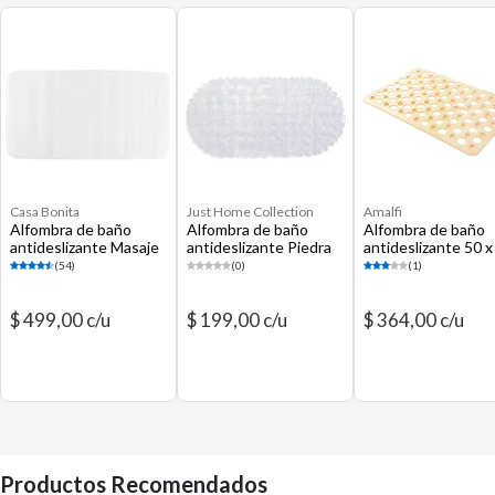
Casa Bonita
Just Home Collection
Amalfi
Alfombra de baño
Alfombra de baño
Alfombra de baño
antideslizante Masaje
antideslizante Piedra
antideslizante 50 x
38 x 76 cm
36 x 67 cm
cm
(54)
(0)
(1)
transparente
transparente
$ 499,00 c/u
$ 199,00 c/u
$ 364,00 c/u
Productos Recomendados