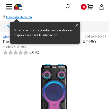
0
Ingresa tu ubicación
Parlantes
Mostraremos los productos y entregas
disponibles para tu ubicación.
Xion
Código
3410455
Parlante bluetooth 28000 w pmpo negro XI-XT980
Modelo
XI-XT980
0.0
(0)
0.0
de
5
estrellas.