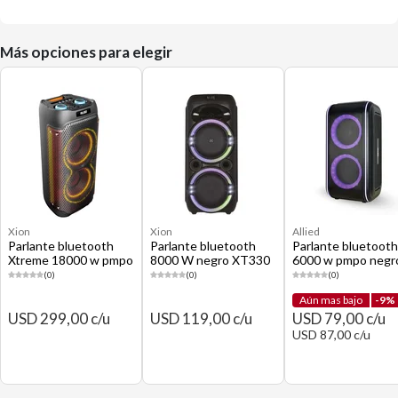
Más opciones para elegir
Xion
Xion
Allied
Parlante bluetooth
Parlante bluetooth
Parlante bluetooth
Xtreme 18000 w pmpo
8000 W negro XT330
6000 w pmpo negr
negro XI-XT1100
AL-VIBE100
(0)
(0)
(0)
Aún mas bajo
-9%
USD 299,00 c/u
USD 119,00 c/u
USD 79,00 c/u
USD 87,00 c/u