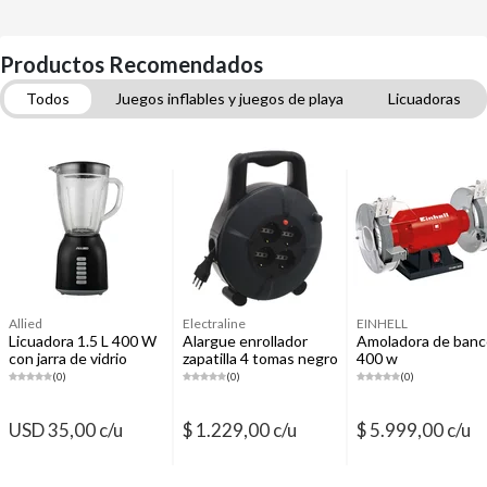
Productos Recomendados
Todos
Juegos inflables y juegos de playa
Licuadoras
Alargues y zapatillas
Amoladoras de banco
Sierras de banco
Smart TV
Allied
Electraline
EINHELL
Licuadora 1.5 L 400 W
Alargue enrollador
Amoladora de banc
con jarra de vidrio
zapatilla 4 tomas negro
400 w
negra AL-JV40
10 m
(0)
(0)
(0)
USD 35,00 c/u
$ 1.229,00 c/u
$ 5.999,00 c/u