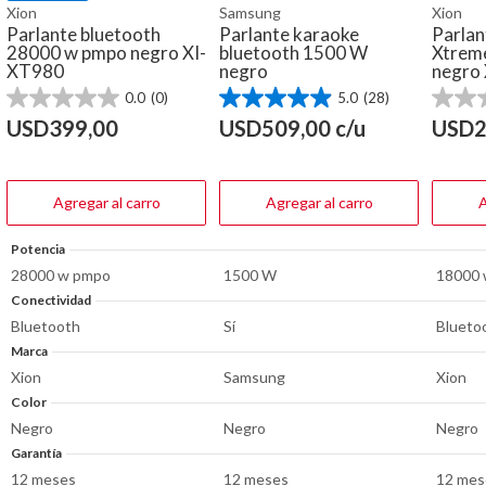
Xion
Samsung
Xion
Parlante bluetooth
Parlante karaoke
Parlan
28000 w pmpo negro XI-
bluetooth 1500 W
Xtrem
XT980
negro
negro
0.0
(0)
5.0
(28)
0.0
5.0
0.0
de
de
de
USD
399,00
USD
509,00
c/u
USD
2
5
5
5
estrellas.
estrellas.
estrella
28
reseñas
Agregar al carro
Agregar al carro
A
Potencia
28000 w pmpo
1500 W
18000 
Conectividad
Bluetooth
Sí
Blueto
Marca
Xion
Samsung
Xion
Color
Negro
Negro
Negro
Garantía
12 meses
12 meses
12 mes