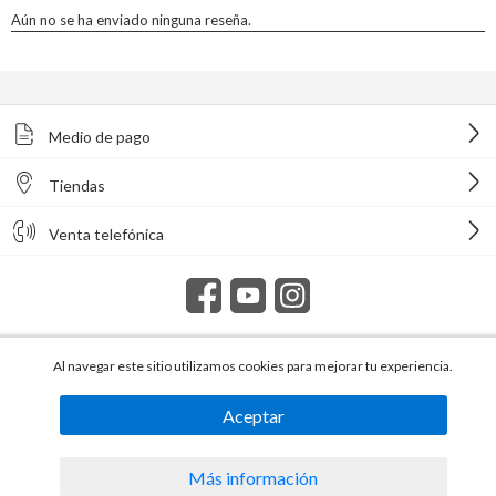
Medio de pago
Tiendas
Venta telefónica
Al navegar este sitio utilizamos cookies para mejorar tu experiencia.
Todos los derechos reservados Homecenter Sodimac S.A. | R.U.T.
216996650015.
Aceptar
Más información