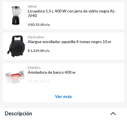
Allied
Licuadora 1.5 L 400 W con jarra de vidrio negra AL-
JV40
USD 35,00 c/u
Electraline
Alargue enrollador zapatilla 4 tomas negro 10 m
$ 1.229,00 c/u
EINHELL
Amoladora de banco 400 w
$ 5.999,00 c/u
Ver más
Descripción