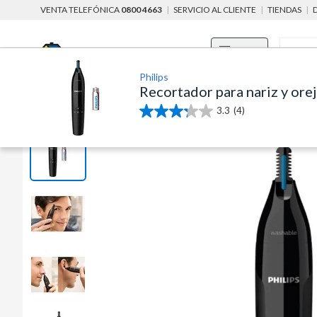
VENTA TELEFÓNICA
0800 4663
|
SERVICIO AL CLIENTE
|
TIENDAS
|
Menú
Philips
Recortador para nariz y ore
home
electrohogar y climatización
electrodomésticos del hogar
3.3
(4)
3.3
de
5
estrellas.
4
reseñas