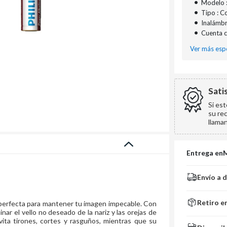
•
Modelo 
•
Tipo : C
•
Inalámbri
•
Cuenta c
Ver más espe
Sati
Si es
su re
llama
Entrega en
Envío a 
Retiro e
ón perfecta para mantener tu imagen impecable. Con
ar el vello no deseado de la nariz y las orejas de
ita tirones, cortes y rasguños, mientras que su