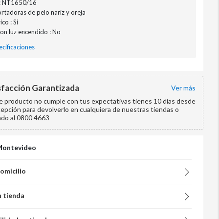
: NT1650/16
ortadoras de pelo nariz y oreja
co : Si
on luz encendido : No
cificaciones
sfacción Garantizada
ver más
te producto no cumple con tus expectativas tienes 10 días desde
cepción para devolverlo en cualquiera de nuestras tiendas o
ndo al 0800 4663
Montevideo
domicilio
n tienda