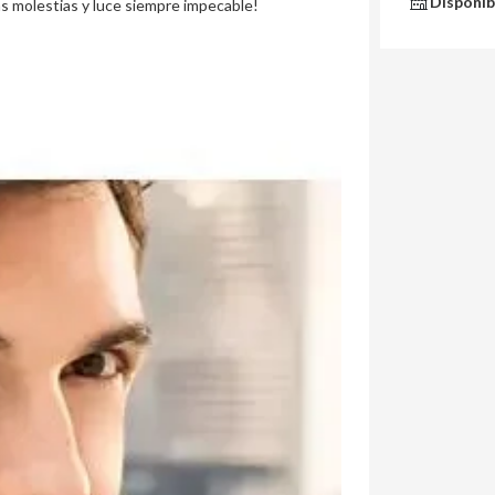
Disponib
las molestias y luce siempre impecable!