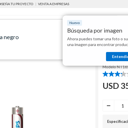
DISEÑA TU PROYECTO
|
VENTA A EMPRESAS
Nuevo
Búsqueda por imagen
ja negro
Ahora puedes tomar una foto o su
Mostraremo
cuidado personal
Recortador para nariz y oreja negro
una imagen para encontrar produc
disponibles
Philips
Entendi
Recortad
Modelo
NT16
3.3
de
USD
3
5
estrellas.
4
reseñas
Especificac