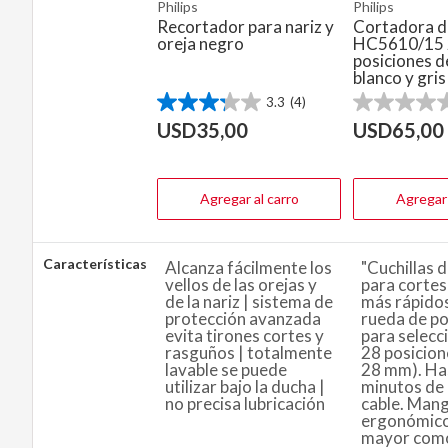
Philips
Philips
Recortador para nariz y
Cortadora d
oreja negro
HC5610/15 
posiciones d
blanco y gris
3.3
(4)
3.3
0.0
de
de
USD
35,00
USD
65,00
5
5
estrellas.
estrellas.
4
reseñas
Agregar al carro
Agregar 
Características
Alcanza fácilmente los
"Cuchillas d
vellos de las orejas y
para cortes
de la nariz | sistema de
más rápido
protección avanzada
rueda de po
evita tirones cortes y
para selecc
rasguños | totalmente
28 posicion
lavable se puede
28 mm). Ha
utilizar bajo la ducha |
minutos de 
no precisa lubricación
cable. Man
ergonómico
mayor com