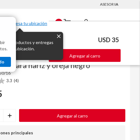
ASESOR
IA
Mi Cuenta
0
Ingresa tu ubicación
USD 35
bir
s los productos y entregas
tos.
 para tu ubicación.
Agregar al carro
Código
3260577
do
or para nariz y oreja negro
50/16
3.3
(4)
5
Agregar al carro
iones principales