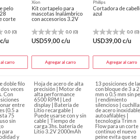
Xion
Philips
e pelo
Kit cortapelo para
Cortadora de cabel
28
mascotas Inalámbrico
azul
e corte
con accesorios 3.2V
0.0
(0)
0.0
(0)
0.0
(0)
0.0
0.0
de
de
c/u
USD
59,00
c/u
USD
39,00
c/u
5
5
estrellas.
estrellas.
al carro
Agregar al carro
Agregar al carro
e doble filo
Hoja de acero de alta
13 posiciones de l
 dos veces
precisión | Motor de
con bloque de 3 a 
s. Con
alta performance
mm o 0.5 mm sin pe
siciones
6500 RPM | Led
| rendimiento
ionar entre
display | Batería de
silencioso | cuchilla
es (0.5 a
Litio recargable |
de acero inoxidabl
sta 75
Puede usarse con y sin
autoafilables |
uso sin
cable | Tiempo de
tecnología Trim n
go
carga 3hs. batería de
Flow para un corte
 para
Litio 3.2V 2000mAh
continuo el nuevo
odidad y
peine evita que se