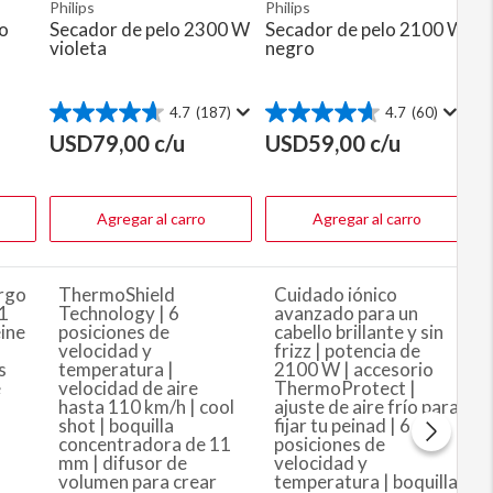
Philips
Philips
lo
Secador de pelo 2300 W
Secador de pelo 2100 W
violeta
negro
4.7
(187)
4.7
(60)
4.7
4.7
de
de
USD
79,00
c/u
USD
59,00
c/u
5
5
estrellas.
estrellas.
187
60
reseñas
reseñas
Agregar al carro
Agregar al carro
argo
ThermoShield
Cuidado iónico
21
Technology | 6
avanzado para un
ine
posiciones de
cabello brillante y sin
velocidad y
frizz | potencia de
s
temperatura |
2100 W | accesorio
e
velocidad de aire
ThermoProtect |
hasta 110 km/h | cool
ajuste de aire frío para
shot | boquilla
fijar tu peinad | 6
concentradora de 11
posiciones de
mm | difusor de
velocidad y
volumen para crear
temperatura | boquilla