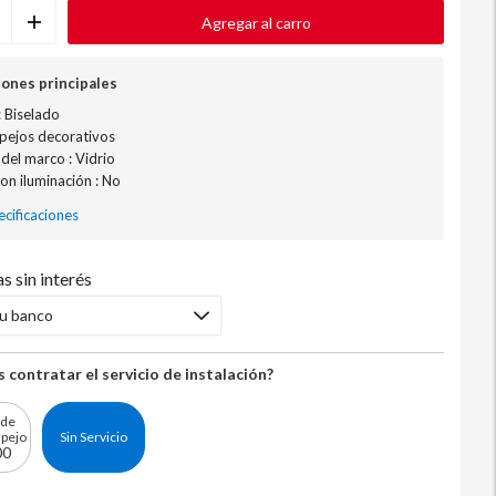
Agregar al carro
iones principales
 Biselado
spejos decorativos
 del marco : Vidrio
on iluminación : No
cificaciones
s sin interés
tu banco
 contratar el servicio de instalación?
 de
spejo
Sin Servicio
00