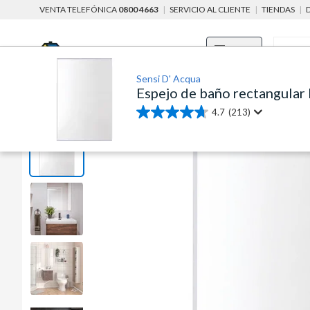
VENTA TELEFÓNICA
0800 4663
|
SERVICIO AL CLIENTE
|
TIENDAS
|
Menú
Sensi D' Acqua
Espejo de baño rectangular 
home
baño, cocina y limpieza
baño
accesorios para baños
4.7
(213)
4.7
de
5
estrellas.
213
reseñas