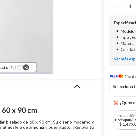
Especificac
•
Modelo :
•
Tipo : E
•
Material
•
Cuenta c
Ver más espe
ecto
+
2
Cuota
Seleccioná 
¿Quieres
 60 x 90 cm
Instalación
Botinquín/E
lar biselado de 60 x 90 cm. Su diseño moderno y
$ 1.499,
una atmósfera de armonía y buen gusto. ¡Renová tu