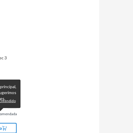
ec 3
incipal,
ugerimos
es.
Entendido
comendada
o