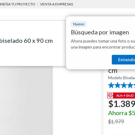
DISEÑA TU PROYECTO
|
VENTA A EMPRESAS
Nuevo
Búsqueda por imagen
biselado 60 x 90 cm
Ahora puedes tomar una foto o su
Mostraremo
botiquines y espejos para baño
Espejo de baño rectangular biselado 60 x 90 cm
una imagen para encontrar produc
disponibles
Sensi D' Acqu
Entendi
Espejo d
cm
Modelo
Bisel
4.7
de
5
$
1.38
estrellas.
213
reseñas
Ahorra
$
$
1.979