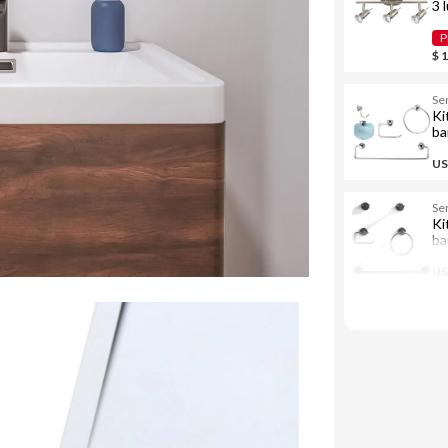
3 
P
$ 
Se
Ki
ba
US
Se
Ki
ba
US