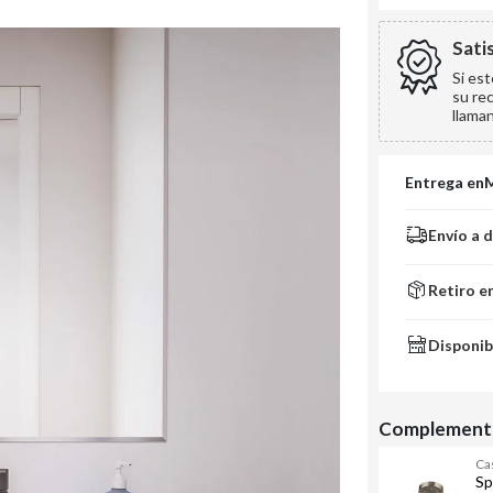
Sati
Si es
su re
llama
Entrega en
Envío a 
Retiro e
Disponib
Complementa
Ca
Sp