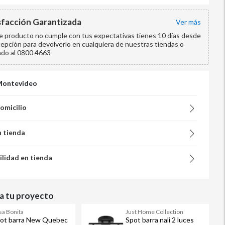
sfacción Garantizada
ver más
te producto no cumple con tus expectativas tienes 10 días desde
cepción para devolverlo en cualquiera de nuestras tiendas o
ndo al 0800 4663
Montevideo
domicilio
n tienda
ilidad en tienda
 tu proyecto
sa Bonita
Just Home Collection
ot barra New Quebec
Spot barra nali 2 luces