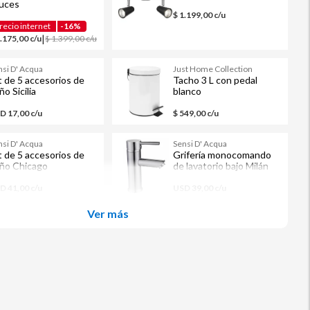
luces
$ 1.199,00 c/u
recio internet
-16%
|
1.175,00 c/u
$ 1.399,00 c/u
nsi D' Acqua
Just Home Collection
t de 5 accesorios de
Tacho 3 L con pedal
ño Sicilia
blanco
D 17,00 c/u
$ 549,00 c/u
nsi D' Acqua
Sensi D' Acqua
t de 5 accesorios de
Grifería monocomando
ño Chicago
de lavatorio bajo Milán
D 41,00 c/u
USD 39,00 c/u
Ver más