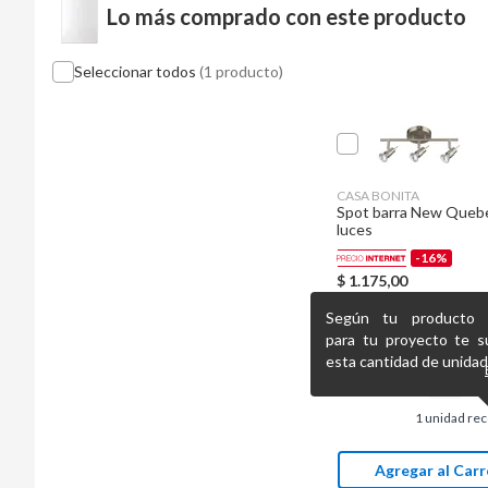
Lo más comprado con este producto
Seleccionar todos
(1 producto)
CASA BONITA
Spot barra New Queb
luces
-16%
$
1.175,00
$
1.399,00
Según tu producto pr
para tu proyecto te s
esta cantidad de unidad
1
unidad re
Agregar al Carr