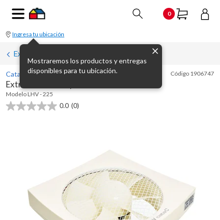
0
Ingresa tu ubicación
Extractores de baños
Mostraremos los productos y entregas
disponibles para tu ubicación.
Cata
Código
1906747
Extractor de aire para baño LHV -225
Modelo
LHV - 225
0.0
(0)
0.0
de
5
estrellas.