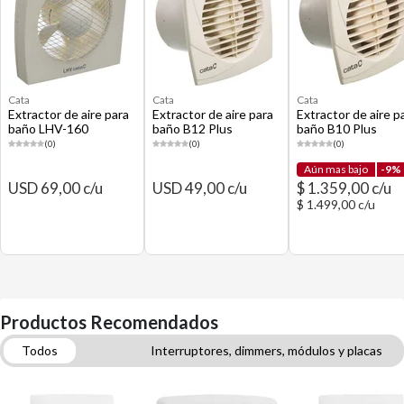
Cata
Cata
Cata
Extractor de aire para
Extractor de aire para
Extractor de aire p
baño LHV-160
baño B12 Plus
baño B10 Plus
(0)
(0)
(0)
Aún mas bajo
-9%
USD 69,00 c/u
USD 49,00 c/u
$ 1.359,00 c/u
$ 1.499,00 c/u
Productos Recomendados
Todos
Interruptores, dimmers, módulos y placas
Repuestos de plomería
Plomería
Cables eléctricos domiciliarios