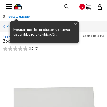
0
Ingresa tu ubicación
Zócalos
Mostraremos los productos y entregas
disponibles para tu ubicación.
Egger
Código
1885413
Zócalo MDF 406 blanco
0.0
(0)
0.0
de
5
estrellas.