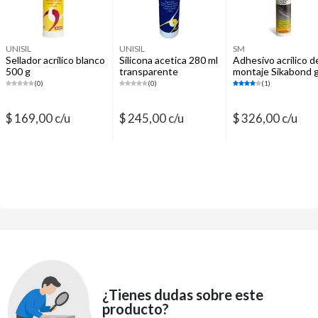
UNISIL
UNISIL
SM
Sellador acrílico blanco
Silicona acetica 280 ml
Adhesivo acrílico d
500 g
transparente
montaje Sikabond g
300 ml
(0)
(0)
(1)
$ 169,00 c/u
$ 245,00 c/u
$ 326,00 c/u
¿Tienes dudas sobre este
producto?