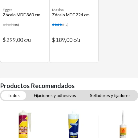
Egger
Masisa
Zócalo MDF 360 cm
Zócalo MDF 224 cm
(0)
(2)
$ 299,00 c/u
$ 189,00 c/u
Productos Recomendados
Todos
Fijaciones y adhesivos
Selladores y fijadores
Molduras
Pisos flotantes
Madera de Eucaliptus
Terminaciones
Zócalos
Madera de pino