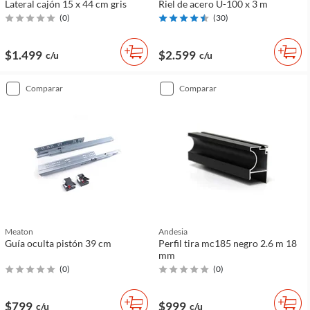
Lateral cajón 15 x 44 cm gris
Riel de acero U-100 x 3 m
(
0
)
(
30
)
$1.499
$2.599
c/u
c/u
comparar
comparar
Meaton
Andesia
Guía oculta pistón 39 cm
Perfil tira mc185 negro 2.6 m 18
mm
(
0
)
(
0
)
$799
$999
c/u
c/u