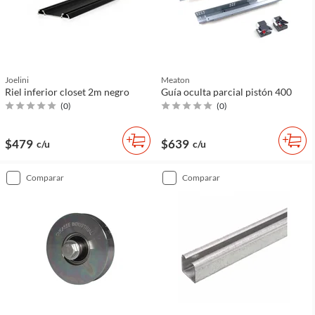
Joelini
Meaton
Riel inferior closet 2m negro
Guía oculta parcial pistón 400
(
0
)
(
0
)
$479
$639
c/u
c/u
comparar
comparar