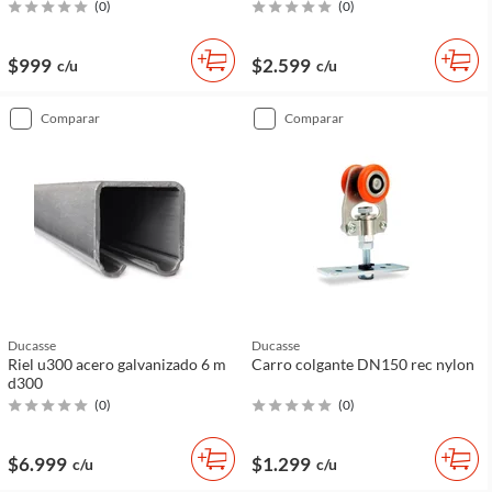
(
0
)
(
0
)
$999
$2.599
c/u
c/u
comparar
comparar
Ducasse
Ducasse
Riel u300 acero galvanizado 6 m
Carro colgante DN150 rec nylon
d300
(
0
)
(
0
)
$6.999
$1.299
c/u
c/u