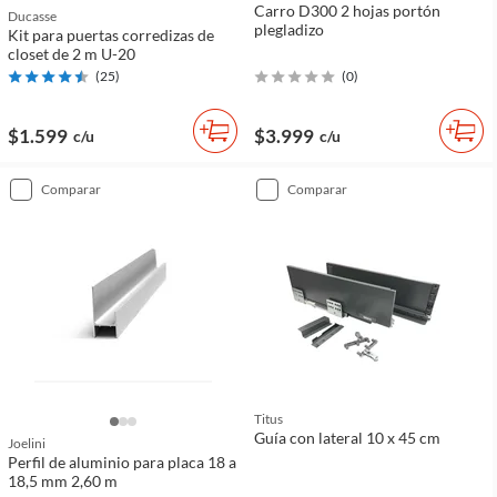
Carro D300 2 hojas portón
Ducasse
plegladizo
Kit para puertas corredizas de
closet de 2 m U-20
(
25
)
(
0
)
$1.599
$3.999
c/u
c/u
comparar
comparar
Titus
Guía con lateral 10 x 45 cm
Joelini
Perfil de aluminio para placa 18 a
18,5 mm 2,60 m