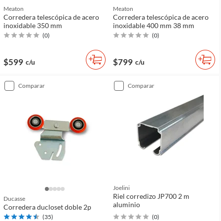
Meaton
Meaton
Corredera telescópica de acero
Corredera telescópica de acero
inoxidable 350 mm
inoxidable 400 mm 38 mm
(
0
)
(
0
)
$599
$799
c/u
c/u
comparar
comparar
Joelini
Riel corredizo JP700 2 m
Ducasse
aluminio
Corredera ducloset doble 2p
(
35
)
(
0
)