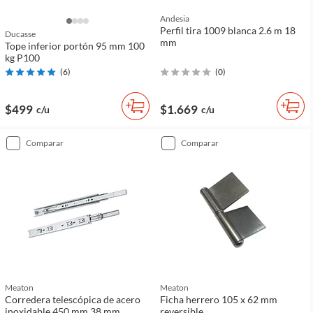
Andesia
Perfil tira 1009 blanca 2.6 m 18
Ducasse
mm
Tope inferior portón 95 mm 100
kg P100
(
6
)
(
0
)
$499
$1.669
c/u
c/u
comparar
comparar
Meaton
Meaton
Corredera telescópica de acero
Ficha herrero 105 x 62 mm
inoxidable 450 mm 38 mm
reversible