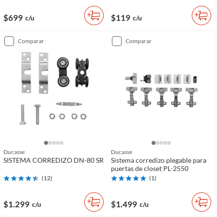
$699
$119
c/u
c/u
comparar
comparar
Ducasse
Ducasse
SISTEMA CORREDIZO DN-80 SR
Sistema corredizo plegable para
puertas de closet PL-2550
(
12
)
(
1
)
$1.299
$1.499
c/u
c/u