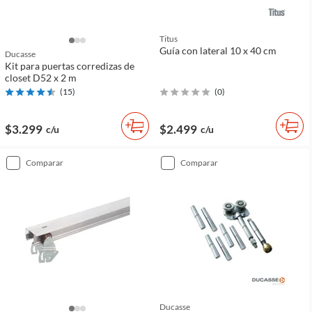
Titus
Guía con lateral 10 x 40 cm
Ducasse
Kit para puertas corredizas de
closet D52 x 2 m
(
15
)
(
0
)
$3.299
$2.499
c/u
c/u
comparar
comparar
Ducasse