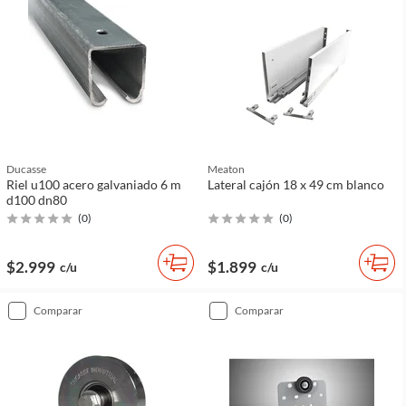
Ducasse
Meaton
Riel u100 acero galvaniado 6 m
Lateral cajón 18 x 49 cm blanco
d100 dn80
(
0
)
(
0
)
$2.999
$1.899
c/u
c/u
comparar
comparar