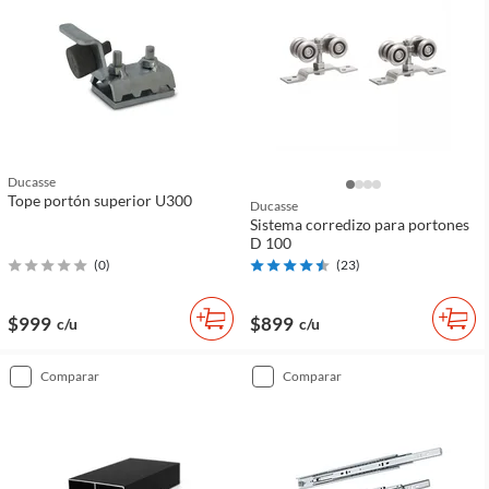
Ducasse
Tope portón superior U300
Ducasse
Sistema corredizo para portones
D 100
(
0
)
(
23
)
$999
$899
c/u
c/u
comparar
comparar