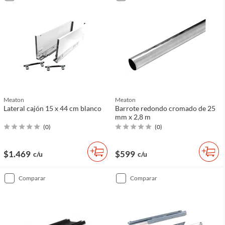
Meaton
Meaton
Lateral cajón 15 x 44 cm blanco
Barrote redondo cromado de 25
mm x 2,8 m
(
0
)
(
0
)
$1.469
$599
c/u
c/u
comparar
comparar