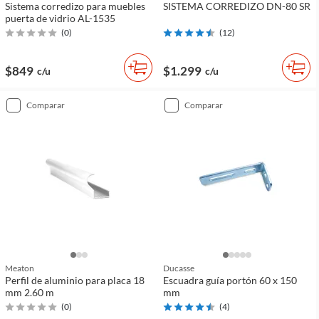
Sistema corredizo para muebles
SISTEMA CORREDIZO DN-80 SR
puerta de vidrio AL-1535
(
0
)
(
12
)
$849
$1.299
c/u
c/u
comparar
comparar
Meaton
Ducasse
Perfil de aluminio para placa 18
Escuadra guía portón 60 x 150
mm 2.60 m
mm
(
0
)
(
4
)