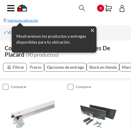
0
Ingresa tu ubicación
Volver a Accesorios para muebles
Mostraremos los productos y entregas
disponibles para tu ubicación.
Correderas, Rieles, Barras Y Soportes De
Placard
(
90
productos
)
Filtrar
Precio
Opciones de entrega
Stock en tienda
Mar
comparar
comparar