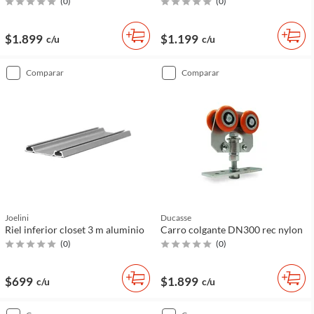
(
0
)
(
0
)
$1.899
$1.199
c/u
c/u
comparar
comparar
Joelini
Ducasse
Riel inferior closet 3 m aluminio
Carro colgante DN300 rec nylon
(
0
)
(
0
)
$699
$1.899
c/u
c/u