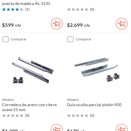
puerta de madera AL-1535
(
1
)
(
0
)
$599
$2.699
c/u
c/u
comparar
comparar
Meaton
Meaton
Corredera de acero con cierre
Guía oculta parcial pistón 450
suave 55 mm
(
0
)
(
0
)