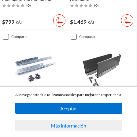
(
0
)
(
0
)
$799
$1.469
c/u
c/u
comparar
comparar
Al navegar este sitio utilizamos cookies para mejorar tu experiencia.
Meaton
Meaton
Guía oculta pistón 44 cm
Lateral cajón 10 x 49 cm gris
Aceptar
(
0
)
(
0
)
Más información
$899
$1.269
c/u
c/u