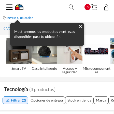
0
Ingresa tu ubicación
Volver
Mostraremos los productos y entregas
disponibles para tu ubicación.
Smart TV
Casa inteligente
Acceso y
Microcomponent
seguridad
es
Tecnología
(
3
productos
)
Filtrar
(2)
Opciones de entrega
Stock en tienda
Marca
R