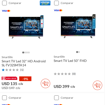
comparar
comparar
Smartlife
Smartlife
Smart TV Led 50" FHD
Smart TV Led 32" HD Android
SL-TV32SMTA14
(
1
)
(
0
)
-9%
USD 135
c/u
USD 399
c/u
USD 149
c/u
comparar
comparar