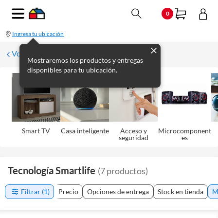
0
Ingresa tu ubicación
Volver
Mostraremos los productos y entregas
disponibles para tu ubicación.
Smart TV
Casa inteligente
Acceso y
Microcomponent
seguridad
es
Tecnología Smartlife
(
7
productos
)
Filtrar
(1)
Precio
Opciones de entrega
Stock en tienda
M