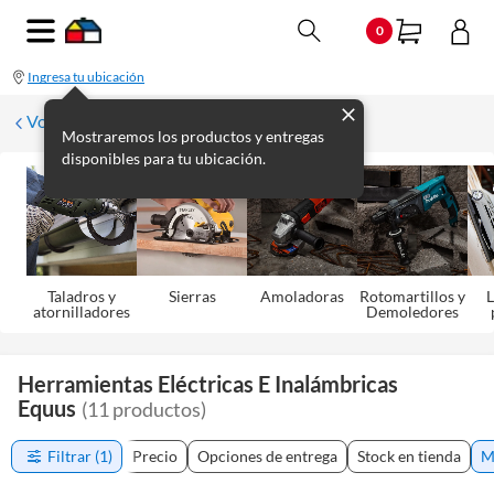
0
Ingresa tu ubicación
Volver
Mostraremos los productos y entregas
disponibles para tu ubicación.
Taladros y
Sierras
Amoladoras
Rotomartillos y
L
atornilladores
Demoledores
Herramientas Eléctricas E Inalámbricas
Equus
(
11
productos
)
Filtrar
(1)
Precio
Opciones de entrega
Stock en tienda
M