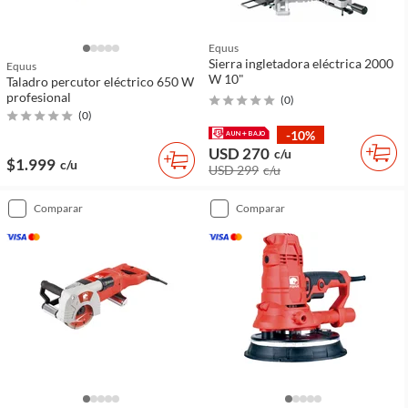
Equus
Sierra ingletadora eléctrica 2000
Equus
W 10"
Taladro percutor eléctrico 650 W
profesional
(
0
)
(
0
)
-10%
USD 270
c/u
$1.999
c/u
USD 299
c/u
comparar
comparar