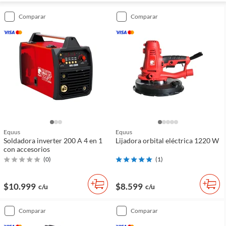
comparar
comparar
Equus
Equus
Soldadora inverter 200 A 4 en 1
Lijadora orbital eléctrica 1220 W
con accesorios
(
0
)
(
1
)
$10.999
$8.599
c/u
c/u
comparar
comparar