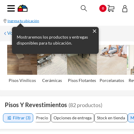
0
Ingresa tu ubicación
Volver
Mostraremos los productos y entregas
disponibles para tu ubicación.
Pisos Viní­licos
Cerámicas
Pisos Flotantes
Porcelanatos
Re
Pisos Y Revestimientos
(
82
productos
)
Filtrar
(3)
Precio
Opciones de entrega
Stock en tienda
M