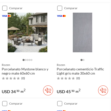
comparar
comparar
Rozen
Rozen
Porcelanato Mystone blanco y
Porcelanato cementicio Traffic
negro mate 60x60 cm
Light gris mate 30x60 cm
(
0
)
(
0
)
2
2
USD 34
USD 45
50
m
50
m
comparar
comparar