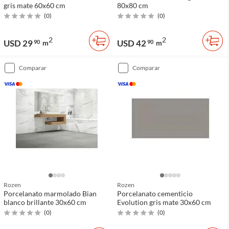
gris mate 60x60 cm
80x80 cm
(
0
)
(
0
)
2
2
USD 29
USD 42
90
m
90
m
comparar
comparar
Rozen
Rozen
Porcelanato marmolado Bian
Porcelanato cementicio
blanco brillante 30x60 cm
Evolution gris mate 30x60 cm
(
0
)
(
0
)