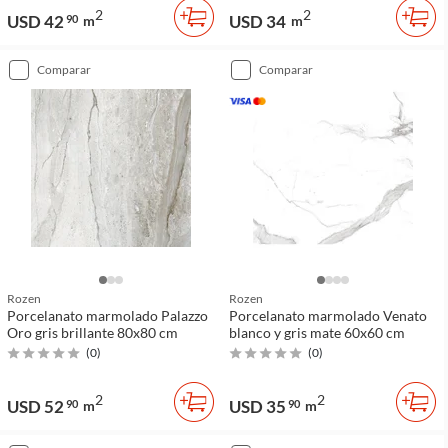
2
2
USD 42
USD 34
90
m
m
comparar
comparar
Rozen
Rozen
Porcelanato marmolado Palazzo
Porcelanato marmolado Venato
Oro gris brillante 80x80 cm
blanco y gris mate 60x60 cm
(
0
)
(
0
)
2
2
USD 52
USD 35
90
m
90
m