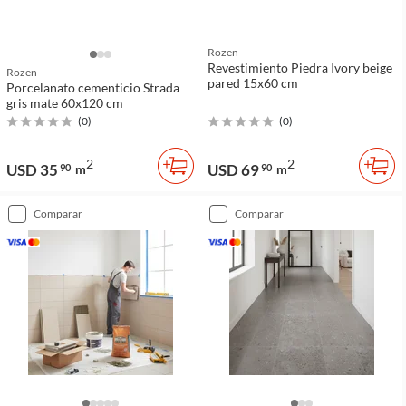
Rozen
Revestimiento Piedra Ivory beige
Rozen
pared 15x60 cm
Porcelanato cementicio Strada
gris mate 60x120 cm
(
0
)
(
0
)
2
2
USD 35
USD 69
90
m
90
m
comparar
comparar