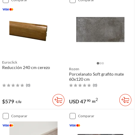
Euroclick
Reducción 240 cm cerezo
Rozen
Porcelanato Soft grafito mate
60x120 cm
(
0
)
(
0
)
2
$579
USD 47
90
m
c/u
comparar
comparar