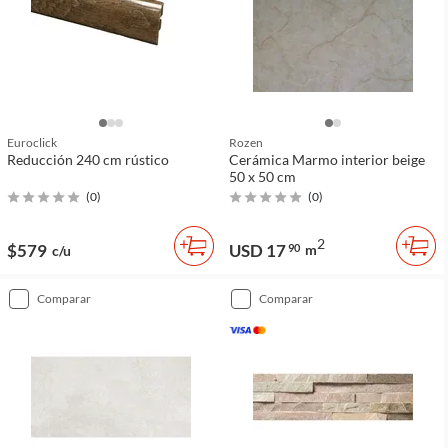
Euroclick
Rozen
Reducción 240 cm rústico
Cerámica Marmo interior beige
50 x 50 cm
(
0
)
(
0
)
2
$579
USD 17
90
m
c/u
comparar
comparar