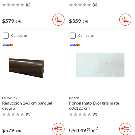
(
0
)
(
0
)
$579
$359
c/u
c/u
comparar
comparar
Euroclick
Rozen
Reducción 240 cm parquet
Porcelanato Evol gris mate
oscuro
60x120 cm
(
0
)
(
0
)
2
$579
USD 49
50
m
c/u