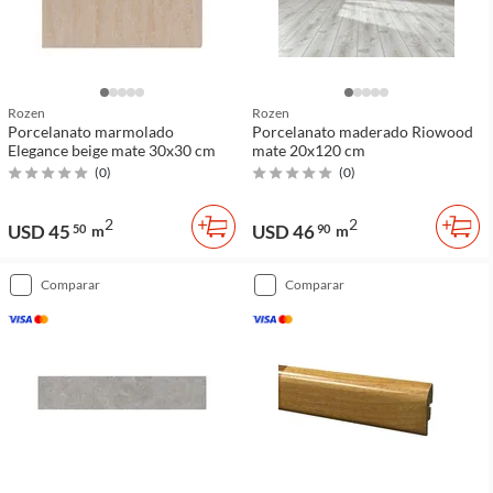
Rozen
Rozen
Porcelanato marmolado
Porcelanato maderado Riowood
Elegance beige mate 30x30 cm
mate 20x120 cm
(
0
)
(
0
)
2
2
USD 45
USD 46
50
m
90
m
comparar
comparar