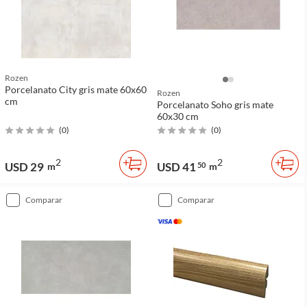
Rozen
Porcelanato City gris mate 60x60
Rozen
cm
Porcelanato Soho gris mate
60x30 cm
(
0
)
(
0
)
2
2
USD 29
USD 41
m
50
m
comparar
comparar