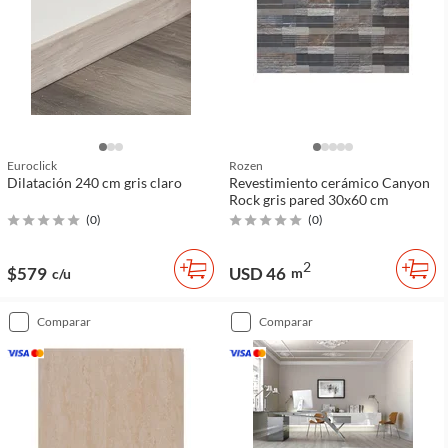
Euroclick
Rozen
Dilatación 240 cm gris claro
Revestimiento cerámico Canyon
Rock gris pared 30x60 cm
(
0
)
(
0
)
2
$579
USD 46
m
c/u
comparar
comparar