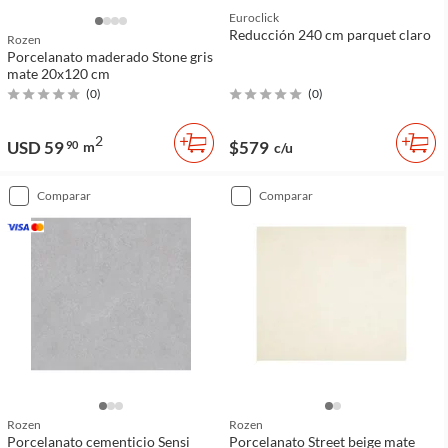
Euroclick
Reducción 240 cm parquet claro
Rozen
Porcelanato maderado Stone gris
mate 20x120 cm
(
0
)
(
0
)
2
USD 59
$579
90
m
c/u
comparar
comparar
Rozen
Rozen
Porcelanato cementicio Sensi
Porcelanato Street beige mate