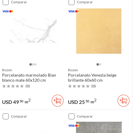
comparar
comparar
Rozen
Rozen
Porcelanato marmolado Bian
Porcelanato Venezia beige
blanco mate 60x120 cm
brillante 60x60 cm
(
0
)
(
0
)
2
2
USD 49
USD 25
50
m
50
m
comparar
comparar