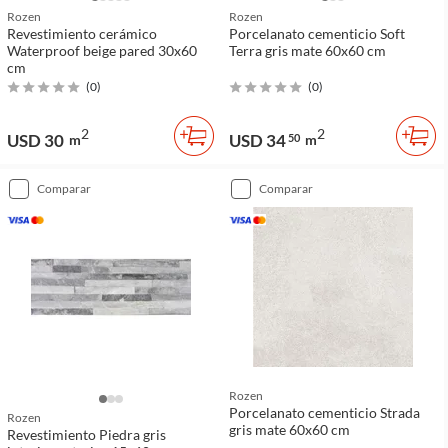
Rozen
Rozen
Revestimiento cerámico
Porcelanato cementicio Soft
Waterproof beige pared 30x60
Terra gris mate 60x60 cm
cm
(
0
)
(
0
)
2
2
USD 30
USD 34
m
50
m
comparar
comparar
Rozen
Porcelanato cementicio Strada
Rozen
gris mate 60x60 cm
Revestimiento Piedra gris