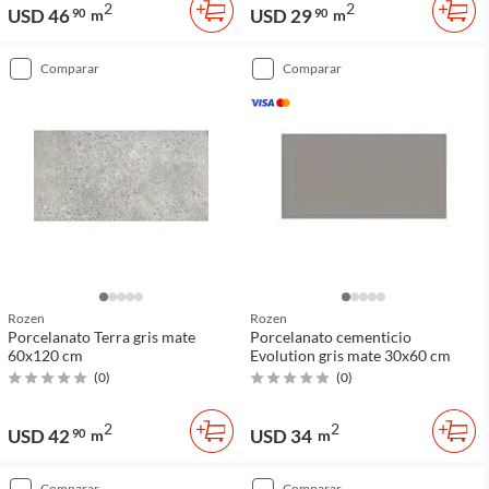
2
2
USD 46
USD 29
90
m
90
m
comparar
comparar
Rozen
Rozen
Porcelanato Terra gris mate
Porcelanato cementicio
60x120 cm
Evolution gris mate 30x60 cm
(
0
)
(
0
)
2
2
USD 42
USD 34
90
m
m
comparar
comparar