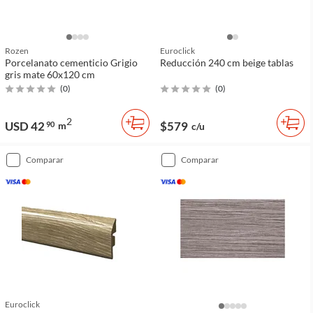
Rozen
Euroclick
Porcelanato cementicio Grigio
Reducción 240 cm beige tablas
gris mate 60x120 cm
(
0
)
(
0
)
2
USD 42
$579
90
m
c/u
comparar
comparar
Euroclick