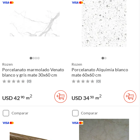
Rozen
Rozen
Porcelanato marmolado Venato
Porcelanato Alquimia blanco
blanco y gris mate 30x60 cm
mate 60x60 cm
(
0
)
(
0
)
2
2
USD 42
USD 34
90
m
50
m
comparar
comparar