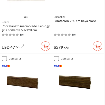
Euroclick
Dilatación 240 cm haya claro
Rozen
Porcelanato marmolado Geology
gris brillante 60x120 cm
(
0
)
(
0
)
2
USD 47
$579
90
m
c/u
comparar
comparar