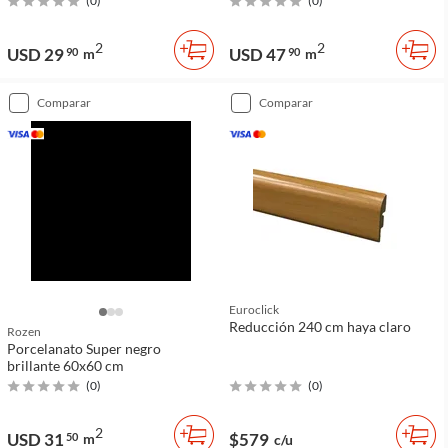
(
0
)
(
0
)
2
2
USD 29
USD 47
90
m
90
m
comparar
comparar
Euroclick
Reducción 240 cm haya claro
Rozen
Porcelanato Super negro
brillante 60x60 cm
(
0
)
(
0
)
2
USD 31
$579
50
m
c/u