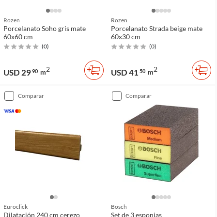
Rozen
Rozen
Porcelanato Soho gris mate
Porcelanato Strada beige mate
60x60 cm
60x30 cm
(
0
)
(
0
)
2
2
USD 29
USD 41
90
m
50
m
comparar
comparar
Euroclick
Bosch
Dilatación 240 cm cerezo
Set de 3 esponjas