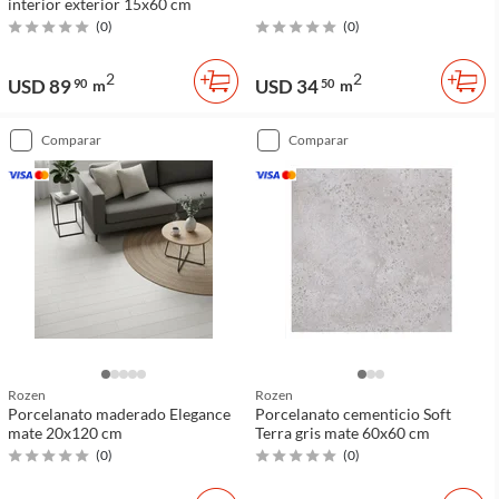
interior exterior 15x60 cm
(
0
)
(
0
)
2
2
USD 89
USD 34
90
m
50
m
comparar
comparar
Rozen
Rozen
Porcelanato maderado Elegance
Porcelanato cementicio Soft
mate 20x120 cm
Terra gris mate 60x60 cm
(
0
)
(
0
)