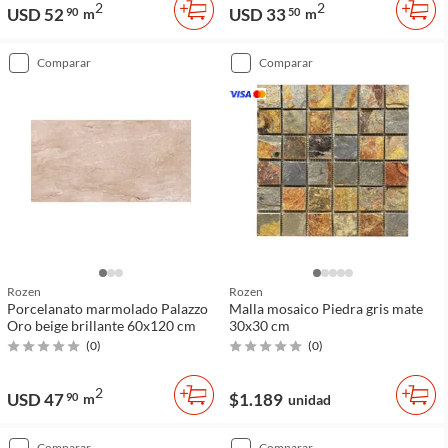
2
2
USD 52
USD 33
90
m
50
m
comparar
comparar
Rozen
Rozen
Porcelanato marmolado Palazzo
Malla mosaico Piedra gris mate
Oro beige brillante 60x120 cm
30x30 cm
(
0
)
(
0
)
2
USD 47
$1.189
90
m
unidad
comparar
comparar