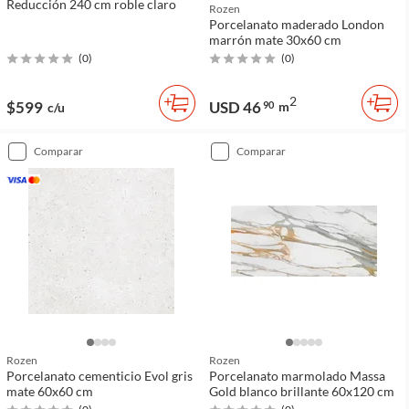
Reducción 240 cm roble claro
Rozen
Porcelanato maderado London
marrón mate 30x60 cm
(
0
)
(
0
)
2
$599
USD 46
90
m
c/u
comparar
comparar
Rozen
Rozen
Porcelanato cementicio Evol gris
Porcelanato marmolado Massa
mate 60x60 cm
Gold blanco brillante 60x120 cm