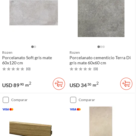
Rozen
Rozen
Porcelanato Soft gris mate
Porcelanato cementicio Terra Di
60x120 cm
gris mate 60x60 cm
(
0
)
(
0
)
2
2
USD 89
USD 34
90
m
50
m
comparar
comparar