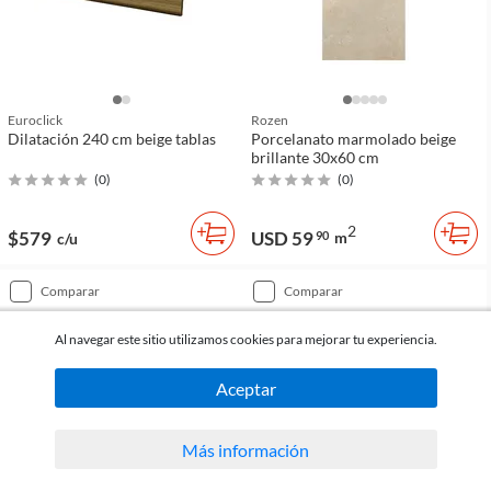
Euroclick
Rozen
Dilatación 240 cm beige tablas
Porcelanato marmolado beige
brillante 30x60 cm
(
0
)
(
0
)
2
$579
USD 59
90
m
c/u
comparar
comparar
Al navegar este sitio utilizamos cookies para mejorar tu experiencia.
Aceptar
Más información