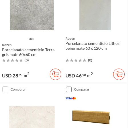
Rozen
Porcelanato cementicio Lithos
Rozen
beige mate 60 x 120 cm
Porcelanato cementicio Terra
gris mate 60x60 cm
(
0
)
(
0
)
2
2
USD 28
USD 46
90
m
90
m
comparar
comparar