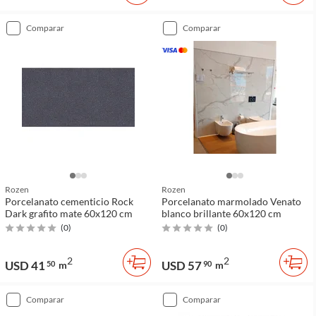
comparar
comparar
Rozen
Rozen
Porcelanato cementicio Rock
Porcelanato marmolado Venato
Dark grafito mate 60x120 cm
blanco brillante 60x120 cm
(
0
)
(
0
)
2
2
USD 41
USD 57
50
m
90
m
comparar
comparar