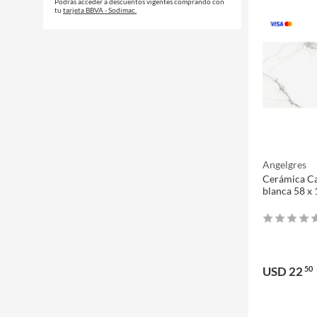
Podrás acceder a descuentos vigentes comprando con
tu
tarjeta BBVA - Sodimac.
Angelgres
Cerámica Ca
blanca 58 x
USD 22
50