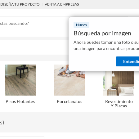
DISEÑA TU PROYECTO
|
VENTA A EMPRESAS
Nuevo
Búsqueda por imagen
Ahora puedes tomar una foto o su
Mostraremo
una imagen para encontrar produc
disponibles
Entendi
Pisos Flotantes
Porcelanatos
Revestimiento
Y Placas
s
)