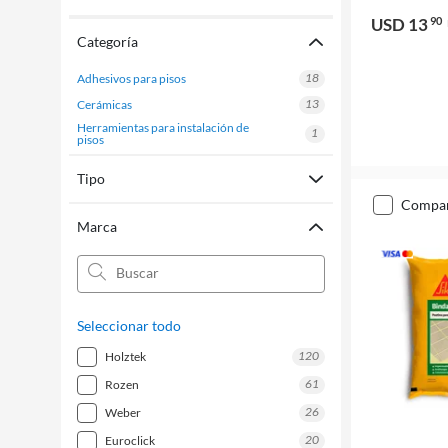
USD 13
90
Categoría
18
adhesivos para pisos
13
cerámicas
herramientas para instalación de
1
pisos
Tipo
compa
Marca
Seleccionar todo
120
holztek
61
rozen
26
weber
20
euroclick