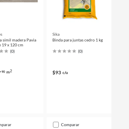
es
Sika
 símil madera Pavia
Binda para juntas cedro 1 kg
e 19 x 120 cm
(
0
)
(
0
)
2
m
$93
7
90
c/u
mparar
comparar