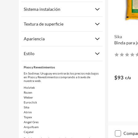
Sistema instalación
Textura de superficie
Sika
Apariencia
Binda para j
Estilo
Pisos y Revestimientos
En Sodimac Uruguay encontrarás los precios más bajos
$93
c/u
en Pisos y Revestimientos comprando a través de
nuestra web.
Holztek
Rozen
Weber
Euroclick
Sika
Atrim
Topex
Angel Gres
Arquifoam
Cejatel
compa