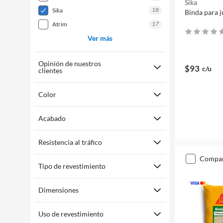
Sika
18
sika
Binda para j
17
atrim
Ver más
Opinión de nuestros
$93
c/u
clientes
Color
Acabado
Resistencia al tráfico
compa
Tipo de revestimiento
Dimensiones
Uso de revestimiento