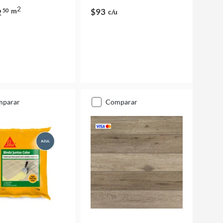
2
m
$93
2
50
c/u
mparar
comparar