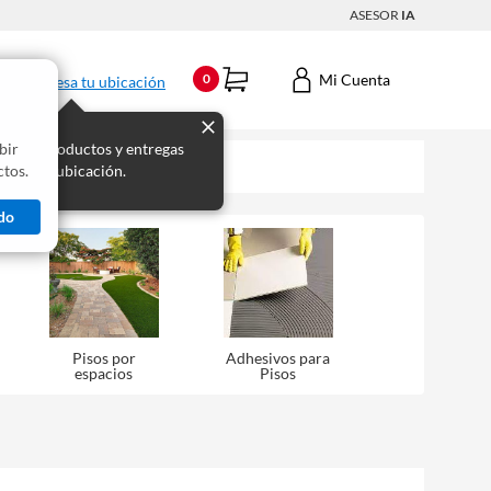
ASESOR
IA
Mi Cuenta
0
Ingresa tu ubicación
bir
s los productos y entregas
tos.
 para tu ubicación.
do
Pisos por
Adhesivos para
espacios
Pisos