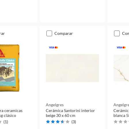
rar
comparar
co
Angelgres
Angelgr
ra ceramicas
Cerámica Santorini interior
Cerámica
kg clásico
beige 30 x 60 cm
blanca 5
(
1
)
(
3
)