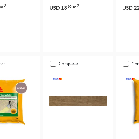
2
2
m
m
USD 13
90
USD 2
rar
comparar
co