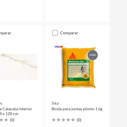
mparar
comparar
es
Sika
 Calacata interior
Binda para juntas plomo 1 kg
8 x 120 cm
(
0
)
(
0
)