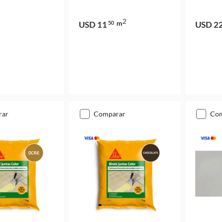
2
m
USD 11
50
USD 2
rar
comparar
co