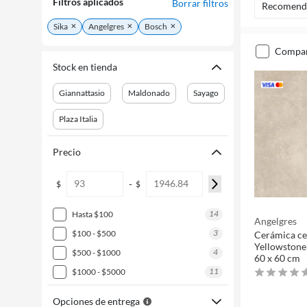
Filtros aplicados
Borrar filtros
Recomend
Sika
Angelgres
Bosch
compa
Stock en tienda
Giannattasio
Maldonado
Sayago
Plaza Italia
Precio
-
$
$
14
hasta $100
Angelgres
3
$100 - $500
Cerámica ce
Yellowstone
4
$500 - $1000
60 x 60 cm
11
$1000 - $5000
Opciones de entrega