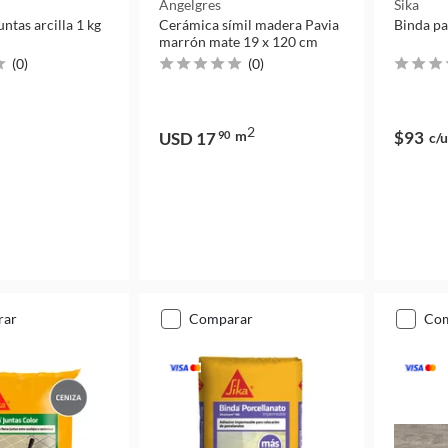
Angelgres
Sika
untas arcilla 1 kg
Cerámica símil madera Pavia
Binda pa
marrón mate 19 x 120 cm
(
0
)
(
0
)
2
m
$93
USD 17
90
c/u
rar
comparar
co