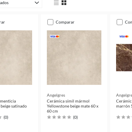
ados
rar
comparar
co
Angelgres
Angelgr
menticia
Cerámica símil mármol
Cerámic
 beige satinado
Yellowstone beige mate 60 x
marrón 
60 cm
(
0
)
(
0
)