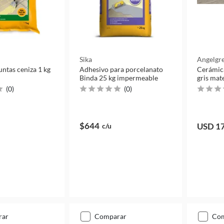
Sika
Angelgr
untas ceniza 1 kg
Adhesivo para porcelanato
Cerámica
Binda 25 kg impermeable
gris mat
(
0
)
(
0
)
$644
USD 1
c/u
rar
comparar
co