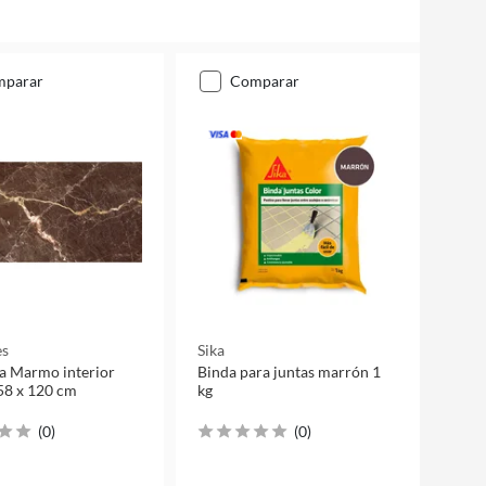
mparar
comparar
es
Sika
a Marmo interior
Binda para juntas marrón 1
58 x 120 cm
kg
(
0
)
(
0
)