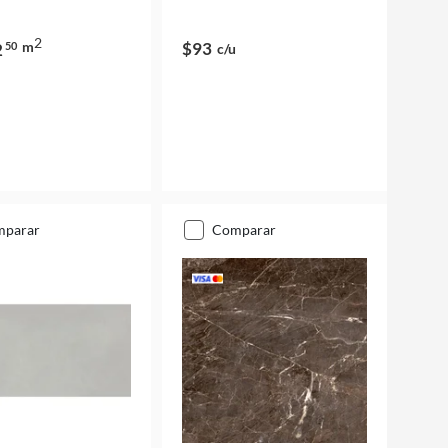
2
m
$93
2
50
c/u
mparar
comparar