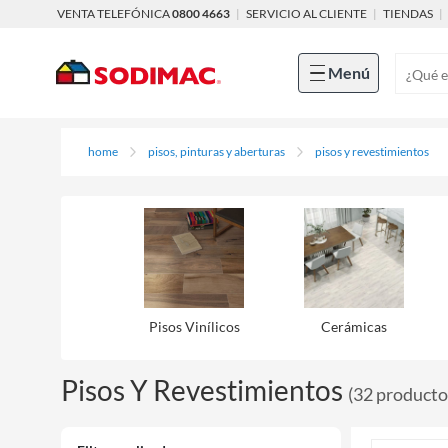
VENTA TELEFÓNICA
0800 4663
|
SERVICIO AL CLIENTE
|
TIENDAS
|
Menú
home
pisos, pinturas y aberturas
pisos y revestimientos
Pisos Viní­licos
Cerámicas
Pisos Y Revestimientos
(
32
producto