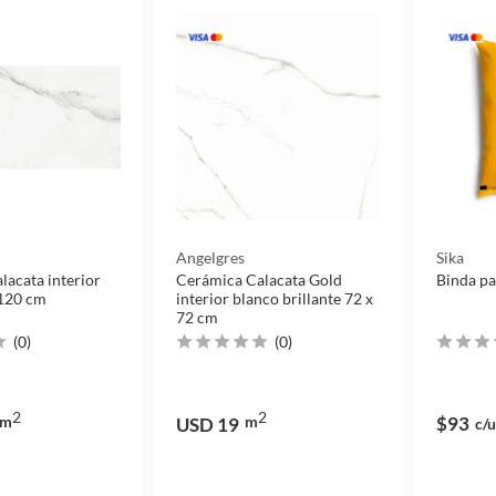
Angelgres
Sika
lacata interior
Cerámica Calacata Gold
Binda pa
 120 cm
interior blanco brillante 72 x
72 cm
(
0
)
(
0
)
2
2
m
m
$93
USD 19
c/u