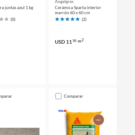
Angelgres
ra juntas azul 1 kg
Cerámica Sparta interior
marrón 60 x 60 cm
(
0
)
(
2
)
2
m
USD 11
50
mparar
comparar