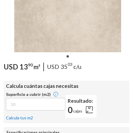
03
USD
13
90
USD
35
c/u
m²
Calcula cuántas cajas necesitas
Superficie a cubrir (m2)
Resultado:
0
cajas
Calcula tus m2
Especificaciones principales