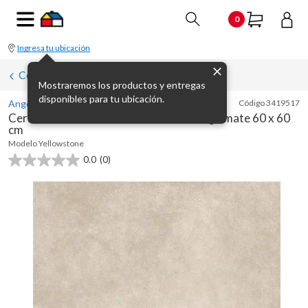
0
Ingresa tu ubicación
Cerámica de interior
Mostraremos los productos y entregas
disponibles para tu ubicación.
Angelgres
Código
3419517
Cerámica símil mármol Yellowstone beige mate 60 x 60
cm
Modelo
Yellowstone
0.0
(0)
0.0
de
5
estrellas.