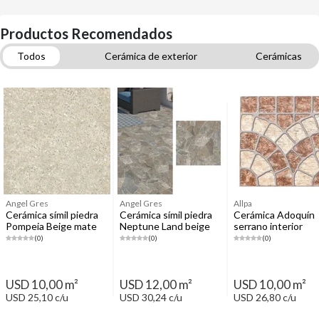
Productos Recomendados
Todos
Cerámica de exterior
Cerámicas
Adhesivos para pisos
Cerámica de interior
Porcelanatos
Pastinas
Angel Gres
Angel Gres
Allpa
Cerámica símil piedra
Cerámica símil piedra
Cerámica Adoquín
Pompeia Beige mate
Neptune Land beige
serrano interior
44 x 44 cm
mate 60 x 60 cm
exterior beige 36 x
(0)
(0)
(0)
cm
USD 10,00 m²
USD 12,00 m²
USD 10,00 m²
USD 25,10 c/u
USD 30,24 c/u
USD 26,80 c/u