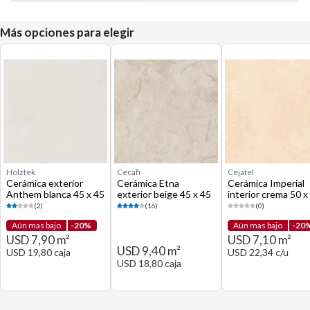
Más opciones para elegir
Holztek
Cecafi
Cejatel
Cerámica exterior
Cerámica Etna
Cerámica Imperial
Anthem blanca 45 x 45
exterior beige 45 x 45
interior crema 50 x
cm
cm
cm
(2)
(16)
(0)
Aún mas bajo
-20%
Aún mas bajo
-20
USD 7,90 m²
USD 7,10 m²
USD 9,40 m²
USD 19,80 caja
USD 22,34 c/u
USD 18,80 caja