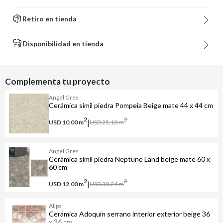
Retiro en tienda
Disponibilidad en tienda
Complementa tu proyecto
Angel Gres
Cerámica símil piedra Pompeia Beige mate 44 x 44 cm
2
2
|
USD 10,00
m
USD 25,10
m
Angel Gres
Cerámica símil piedra Neptune Land beige mate 60 x
60 cm
2
2
|
USD 12,00
m
USD 30,24
m
Allpa
Cerámica Adoquín serrano interior exterior beige 36
x 36 cm