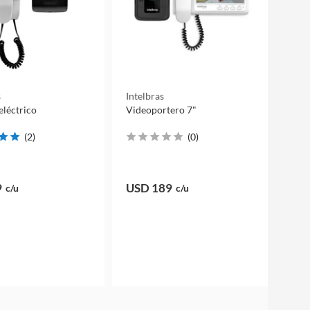
s
Intelbras
eléctrico
Videoportero 7"
(
2
)
(
0
)
9
USD 189
c/u
c/u