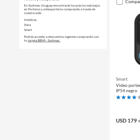
compa
En Sodimac Uruguay encontrarás los precios más bajos
en Porteros y videoporteros comprando a través de
nuestra web.
Intelbras
Siera
Smart
Podrás acceder a descuentos vigentes comprando con
tu
tarjeta BBVA - Sodimac.
Smart
Video port
IP54 negro
USD 179