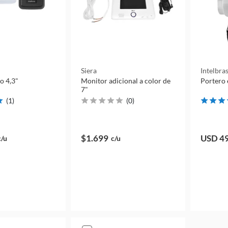
Siera
Intelbra
o 4,3"
Monitor adicional a color de
Portero 
7"
(
1
)
(
0
)
$1.699
USD 4
c/u
c/u