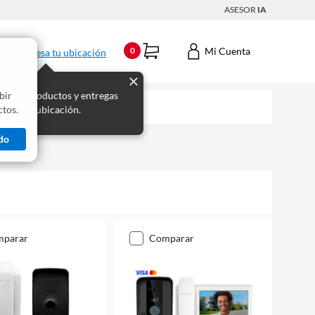
ASESOR
IA
Mi Cuenta
0
Ingresa tu ubicación
bir
s los productos y entregas
tos.
 para tu ubicación.
do
mparar
comparar