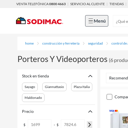
VENTA TELEFÓNICA
0800 4663
|
SERVICIO AL CLIENTE
|
TIENDAS
|
Menú
home
construcción y ferretería
seguridad
control de
Porteros Y Videoporteros
(
6
produ
Stock en tienda
Recomend
Sayago
Giannattasio
Plaza Italia
compa
Maldonado
Precio
-
$
$