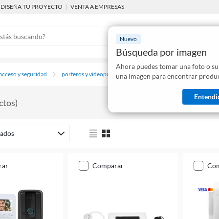
DISEÑA TU PROYECTO
|
VENTA A EMPRESAS
Nuevo
Búsqueda por imagen
Ahora puedes tomar una foto o su
Mostraremo
 acceso y seguridad
porteros y videoporteros
una imagen para encontrar produc
disponibles
Entendi
ctos
)
ados
rar
comparar
co