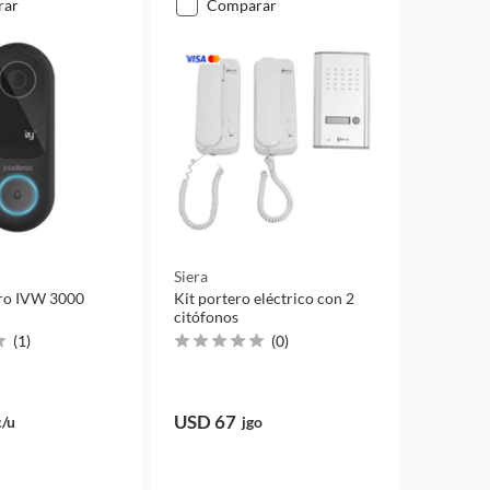
rar
comparar
Siera
ero IVW 3000
Kit portero eléctrico con 2
citófonos
(
1
)
(
0
)
USD 67
c/u
jgo