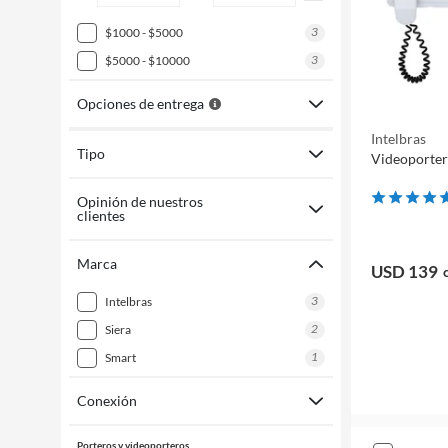
3
$1000 - $5000
3
$5000 - $10000
Opciones de entrega
Intelbras
Tipo
Videoporter
Opinión de nuestros
clientes
Marca
USD 139
3
intelbras
2
siera
1
smart
Conexión
Porteros y videoporteros