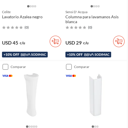
Celite
Sensi D' Acqua
Lavatorio Azalea negro
Columna para lavamanos Asis
blanca
(
0
)
(
0
)
USD 45
USD 29
c/u
c/u
comparar
comparar