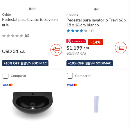
Celite
Corona
Pedestal para lavatorio Saveiro
Pedestal para lavatorio Trevi 66 x
gris
18 x 16 cm blanco
(
1
)
(
0
)
-14%
$1.199
c/u
USD 31
c/u
$1.399
c/u
comparar
comparar