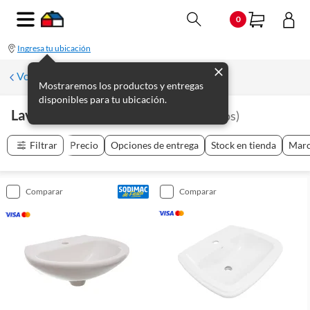
0
Ingresa tu ubicación
Volver a Loza sanitaria y Accesorios
Mostraremos los productos y entregas
disponibles para tu ubicación.
Lavatorios Y Pedestales
(
14
productos
)
Filtrar
Precio
Opciones de entrega
Stock en tienda
Mar
comparar
comparar