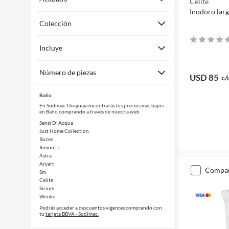
Celite
Inodoro larg
Colección
Incluye
Número de piezas
USD 85
c/
Baño
En Sodimac Uruguay encontrarás los precios más bajos
en Baño comprando a través de nuestra web.
Sensi D' Acqua
Just Home Collection
Rozen
Rimontti
Astra
Aryart
compa
Sm
Celite
Sirium
Wenko
Podrás acceder a descuentos vigentes comprando con
tu
tarjeta BBVA - Sodimac.