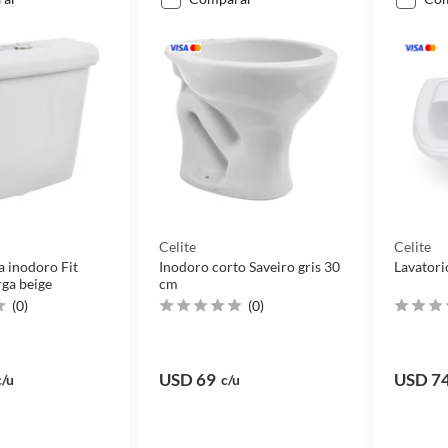
Celite
Celite
a inodoro Fit
Inodoro corto Saveiro gris 30
Lavatorio
rga beige
cm
(
0
)
(
0
)
USD 69
USD 7
c/u
c/u