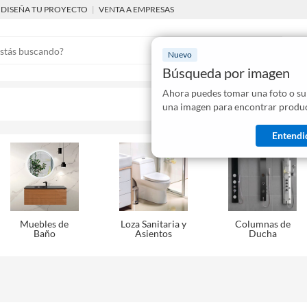
DISEÑA TU PROYECTO
|
VENTA A EMPRESAS
Nuevo
Búsqueda por imagen
Ahora puedes tomar una foto o su
Mostraremo
una imagen para encontrar produc
disponibles
Entendi
Muebles de
Loza Sanitaria y
Columnas de
Baño
Asientos
Ducha