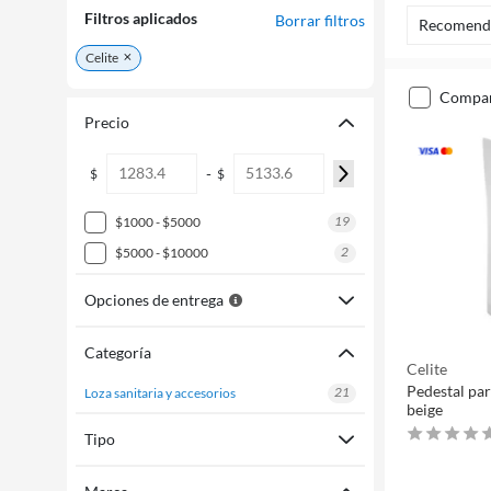
Filtros aplicados
Borrar filtros
Recomend
Celite
compa
Precio
-
$
$
19
$1000 - $5000
2
$5000 - $10000
Opciones de entrega
Categoría
Celite
Pedestal par
21
loza sanitaria y accesorios
beige
Tipo