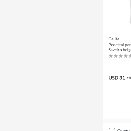
Celite
Pedestal par
Saveiro beig
USD 31
c/
compa