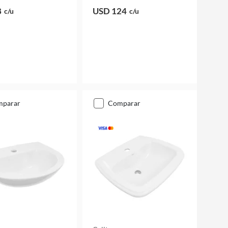
8
USD 124
c/u
c/u
mparar
comparar