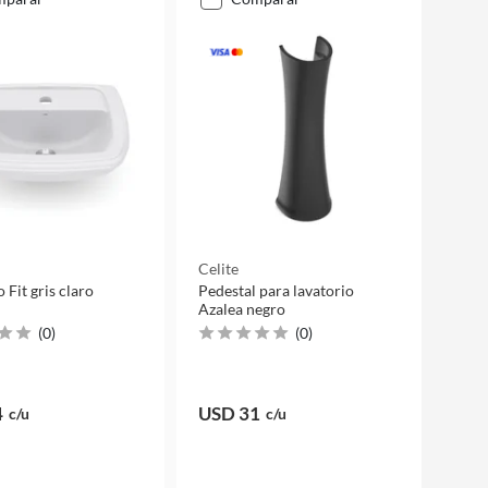
Celite
 Fit gris claro
Pedestal para lavatorio
Azalea negro
(
0
)
(
0
)
4
USD 31
c/u
c/u