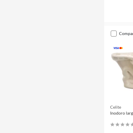
compa
Celite
Inodoro larg