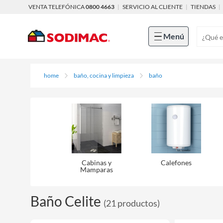
VENTA TELEFÓNICA
0800 4663
|
SERVICIO AL CLIENTE
|
TIENDAS
|
Menú
home
baño, cocina y limpieza
baño
Cabinas y
Calefones
Mamparas
Baño Celite
(
21
productos
)