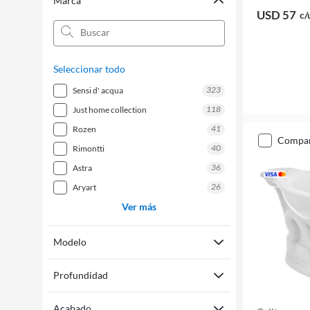
Marca
USD 57
c/
Seleccionar todo
323
sensi d' acqua
118
just home collection
41
rozen
compa
40
rimontti
36
astra
26
aryart
Ver más
Modelo
Profundidad
Acabado