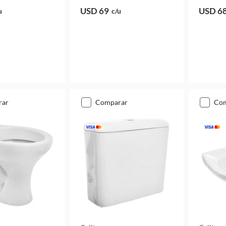
USD 69
USD 6
u
c/u
rar
comparar
co