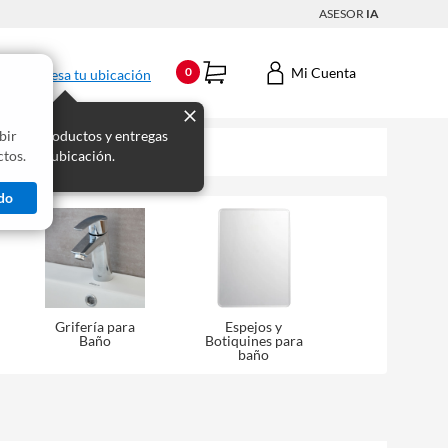
ASESOR
IA
Mi Cuenta
0
Ingresa tu ubicación
bir
s los productos y entregas
tos.
 para tu ubicación.
do
Grifería para
Espejos y
Baño
Botiquines para
baño