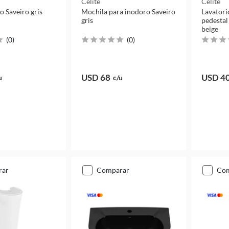
Celite
Celite
o Saveiro gris
Mochila para inodoro Saveiro
Lavatori
gris
pedestal
beige
(
0
)
(
0
)
USD 68
USD 4
u
c/u
rar
comparar
co