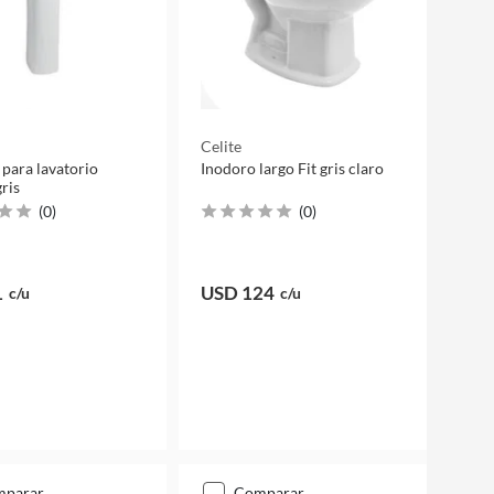
Celite
 para lavatorio
Inodoro largo Fit gris claro
ris
(
0
)
(
0
)
1
USD 124
c/u
c/u
mparar
comparar