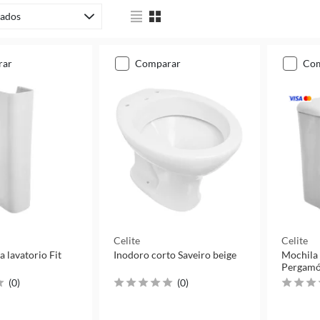
ados
rar
comparar
co
Celite
Celite
a lavatorio Fit
Inodoro corto Saveiro beige
Mochila 
Pergamó
(
0
)
(
0
)