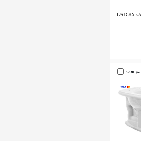
USD 85
c/
compa