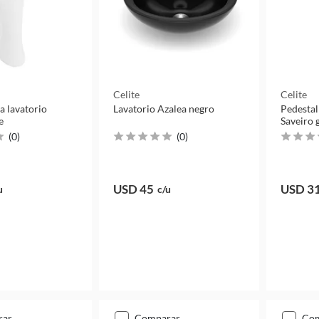
Celite
Celite
a lavatorio
Lavatorio Azalea negro
Pedestal
e
Saveiro g
(
0
)
(
0
)
USD 45
USD 3
u
c/u
rar
comparar
co