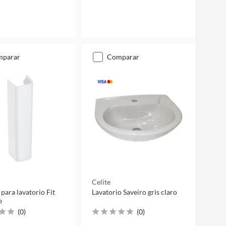
mparar
comparar
Celite
 para lavatorio Fit
Lavatorio Saveiro gris claro
o
(
0
)
(
0
)