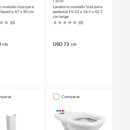
Celite
o ovalado loza para
Lavatorio ovalado loza para
 Saveiro 47 x 40 cm
pedestal Fit 52 x 16.5 x 42.7
cm beige
(
0
)
(
0
)
0
USD 72
c/u
c/u
mparar
comparar