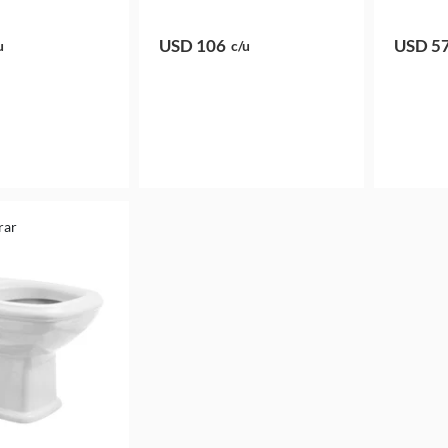
USD 106
USD 5
u
c/u
rar