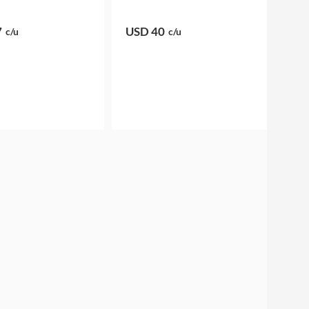
7
USD 40
c/u
c/u