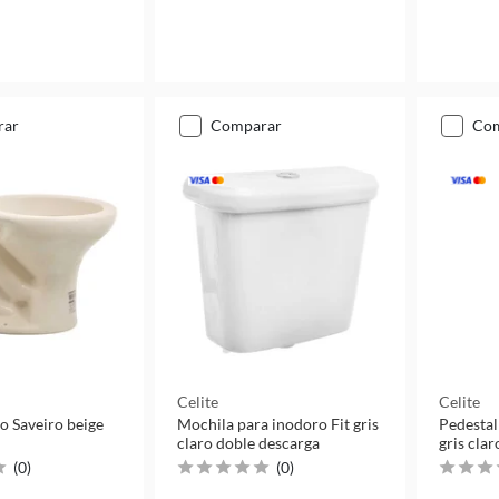
rar
comparar
co
Celite
Celite
o Saveiro beige
Mochila para inodoro Fit gris
Pedestal
claro doble descarga
gris clar
(
0
)
(
0
)