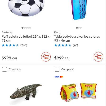
Bestway
Do It
Puff pelota de futbol 114 x 112 x
Tabla bodyboard varios colores
71 cm
93 x 46 cm
(
265
)
(
40
)
$999
$999
c/u
c/u
comparar
comparar