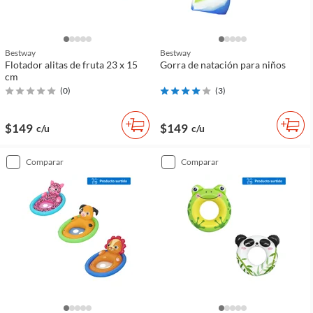
Bestway
Bestway
Flotador alitas de fruta 23 x 15
Gorra de natación para niños
cm
(
0
)
(
3
)
$149
$149
c/u
c/u
comparar
comparar