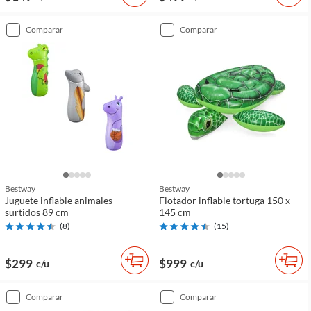
comparar
comparar
Bestway
Bestway
Juguete inflable animales
Flotador inflable tortuga 150 x
surtidos 89 cm
145 cm
(
8
)
(
15
)
$299
$999
c/u
c/u
comparar
comparar