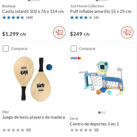
Bestway
Just Home Collection
Casita infantil 102 x 76 x 114 cm
Puff inflable amarillo 55 x 25 cm
(
44
)
(
6
)
$1.299
$249
c/u
c/u
comparar
comparar
Mor
Juego de tenis playero de madera
Do It
Centro de deportes 5 en 1
(
0
)
(
0
)