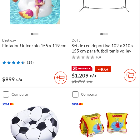
Bestway
Do It
Flotador Unicornio 155 x 119 cm
Set de red deportiva 102 x 310 x
155 cm para futból tenis volley
(
0
)
(
19
)
-40%
$1.209
c/u
$999
c/u
$1.999
c/u
comparar
comparar