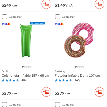
$249
$1.499
c/u
c/u
comparar
comparar
Do It
Bestway
Colchoneta inflable 187 x 68 cm
Flotador inflable Dona 107 cm
(
40
)
(
260
)
$299
$299
c/u
c/u
comparar
comparar