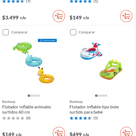
(
7
)
(
1
)
$3.499
$149
c/u
c/u
comparar
comparar
Bestway
Bestway
Flotador inflable animales
Flotador inflable tipo bote
surtidos 60 cm
surtido para bebé
(
0
)
(
5
)
$149
$499
c/u
c/u