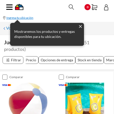
0
Ingresa tu ubicación
Volver a Piscinas y Mantenimiento
Mostraremos los productos y entregas
disponibles para tu ubicación.
Juegos Inflables Y Juegos De Playa
(
51
productos
)
Filtrar
Precio
Opciones de entrega
Stock en tienda
Mar
comparar
comparar