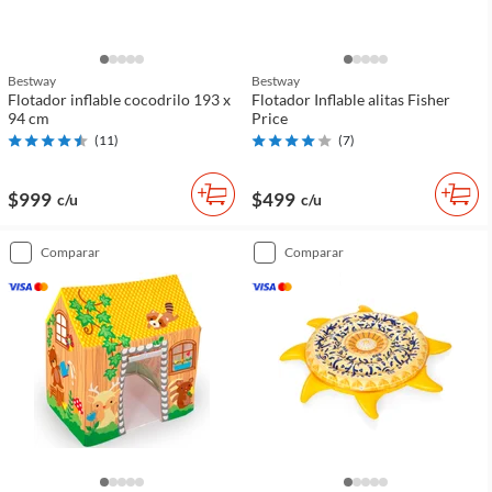
Bestway
Bestway
Flotador inflable cocodrilo 193 x
Flotador Inflable alitas Fisher
94 cm
Price
(
11
)
(
7
)
$999
$499
c/u
c/u
comparar
comparar