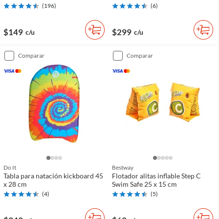
(
196
)
(
6
)
$149
$299
c/u
c/u
comparar
comparar
Do It
Bestway
Tabla para natación kickboard 45
Flotador alitas inflable Step C
x 28 cm
Swim Safe 25 x 15 cm
(
4
)
(
5
)