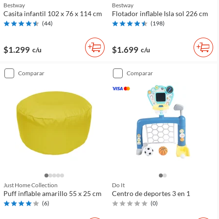
Bestway
Bestway
Casita infantil 102 x 76 x 114 cm
Flotador inflable Isla sol 226 cm
(
44
)
(
198
)
$1.299
$1.699
c/u
c/u
comparar
comparar
Just Home Collection
Do It
Puff inflable amarillo 55 x 25 cm
Centro de deportes 3 en 1
(
6
)
(
0
)