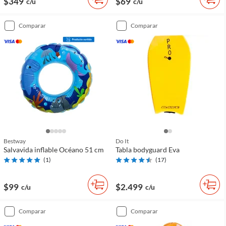
$349
$69
c/u
c/u
comparar
comparar
Bestway
Do It
Salvavida inflable Océano 51 cm
Tabla bodyguard Eva
(
1
)
(
17
)
$99
$2.499
c/u
c/u
comparar
comparar