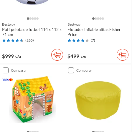
Bestway
Bestway
Puff pelota de futbol 114 x 112 x
Flotador Inflable alitas Fisher
71 cm
Price
(
265
)
(
7
)
$999
$499
c/u
c/u
comparar
comparar