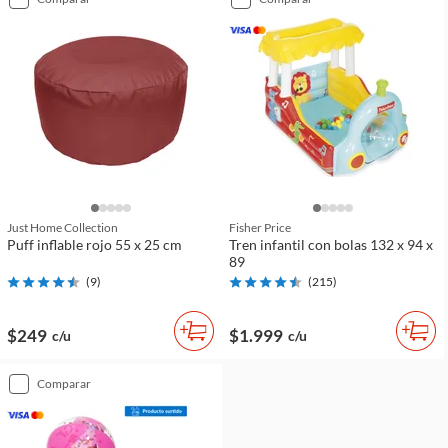
Just Home Collection
Fisher Price
Puff inflable rojo 55 x 25 cm
Tren infantil con bolas 132 x 94 x
89
(
9
)
(
215
)
$249
$1.999
c/u
c/u
comparar