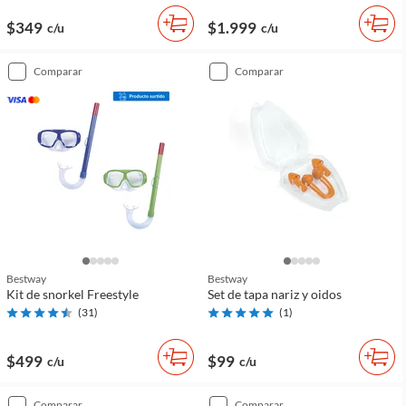
$349
$1.999
c/u
c/u
comparar
comparar
Bestway
Bestway
Kit de snorkel Freestyle
Set de tapa nariz y oidos
(
31
)
(
1
)
$499
$99
c/u
c/u
comparar
comparar