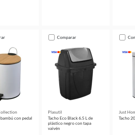
rar
comparar
co
ollection
Plasutil
Just Hom
e bambú con pedal
Tacho Eco Black 6.5 L de
Tacho 20
plástico negro con tapa
vaivén