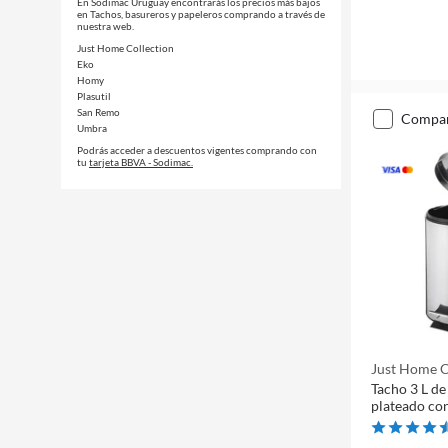
En Sodimac Uruguay encontrarás los precios más bajos
en Tachos, basureros y papeleros comprando a través de
nuestra web.
Just Home Collection
Eko
Homy
Plasutil
San Remo
compa
Umbra
Podrás acceder a descuentos vigentes comprando con
tu
tarjeta BBVA - Sodimac.
Just Home C
Tacho 3 L de
plateado co