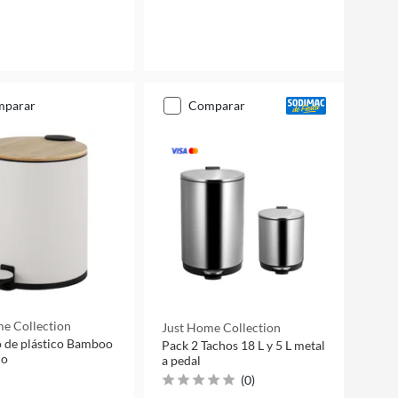
mparar
comparar
e Collection
Just Home Collection
 de plástico Bamboo
Pack 2 Tachos 18 L y 5 L metal
co
a pedal
(
0
)