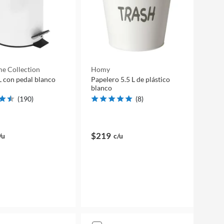
e Collection
Homy
L con pedal blanco
Papelero 5.5 L de plástico
blanco
(
190
)
(
8
)
$219
/u
c/u