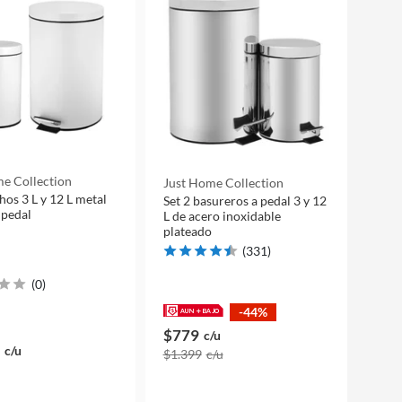
e Collection
Just Home Collection
hos 3 L y 12 L metal
Set 2 basureros a pedal 3 y 12
 pedal
L de acero inoxidable
plateado
(
331
)
(
0
)
-44%
$779
c/u
c/u
$1.399
c/u