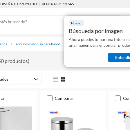
DISEÑA TU PROYECTO
|
VENTA A EMPRESAS
Nuevo
Búsqueda por imagen
Ahora puedes tomar una foto o su
Mostraremo
baños
acessorios de piso para baños
tachos, basureros y papeleros
una imagen para encontrar produc
disponibles
Entendi
50
productos
)
ados
rar
comparar
co