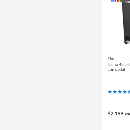
Eko
Tacho 45 L d
con pedal
$2.199
c/