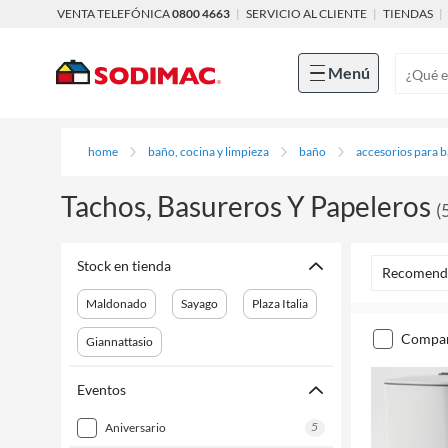
VENTA TELEFÓNICA
0800 4663
|
SERVICIO AL CLIENTE
|
TIENDAS
|
Menú
home
baño, cocina y limpieza
baño
accesorios para 
Tachos, Basureros Y Papeleros
(
Stock en tienda
Recomend
Maldonado
Sayago
Plaza Italia
compa
Giannattasio
Eventos
5
aniversario