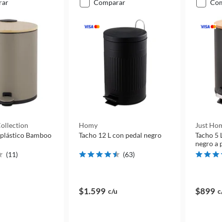
rar
comparar
co
ollection
Homy
Just Hom
 plástico Bamboo
Tacho 12 L con pedal negro
Tacho 5 
negro a 
(
11
)
(
63
)
$1.599
$899
c/u
c