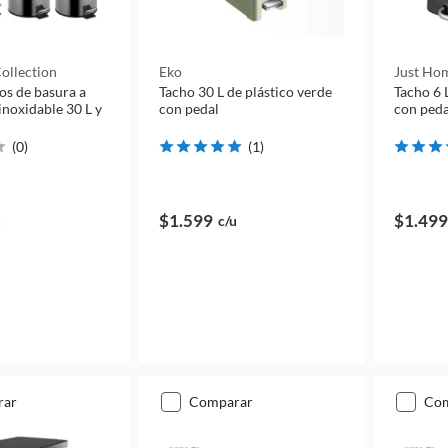
ollection
Eko
Just Hom
tos de basura a
Tacho 30 L de plástico verde
Tacho 6 
inoxidable 30 L y
con pedal
con peda
(
0
)
(
1
)
$1.599
$1.499
u
c/u
rar
comparar
co