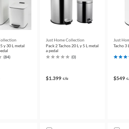
ollection
Just Home Collection
Just Hom
 5 y 30 L metal
Pack 2 Tachos 20 L y 5 L metal
Tacho 3 
pedal
a pedal
(
84
)
(
0
)
$1.399
$549
u
c/u
c