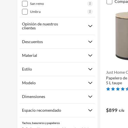
compa
1
san remo
1
umbra
Opinión de nuestros
clientes
Descuentos
Material
Estilo
Just Home C
Papelero de
Modelo
5 L taupe
Dimensiones
$899
Espacio recomendado
c/u
Tachos, basureros y papeleros