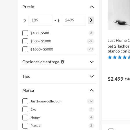
Precio
-
$
$
6
$100 - $500
Just Home C
21
$500 - $1000
Set 2 Tachos
23
$1000 - $5000
blanco con 
Opciones de entrega
Tipo
$2.499
c/
Marca
37
just home collection
5
eko
4
homy
2
plasutil