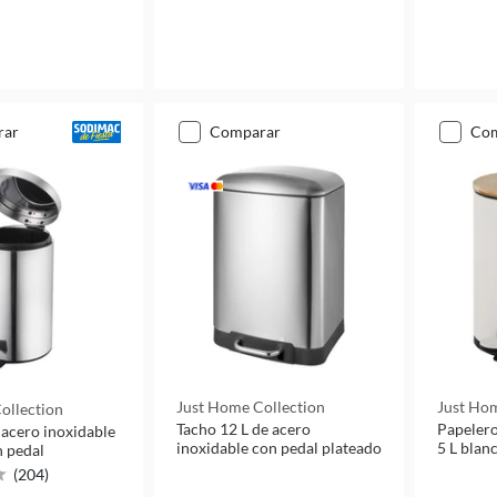
rar
comparar
co
Just Home Collection
Just Hom
ollection
Tacho 12 L de acero
Papelero
 acero inoxidable
inoxidable con pedal plateado
5 L blan
n pedal
(
204
)