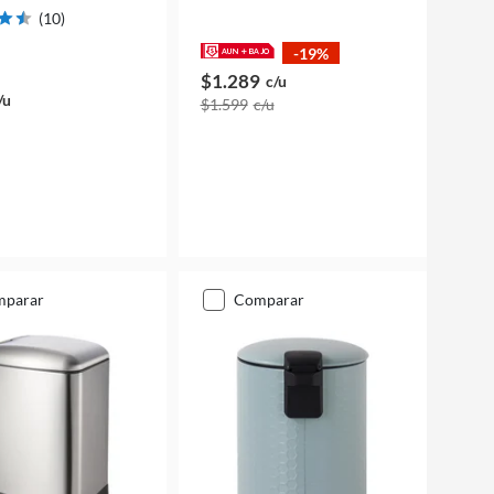
(
10
)
-19%
$1.289
c/u
/u
$1.599
c/u
mparar
comparar