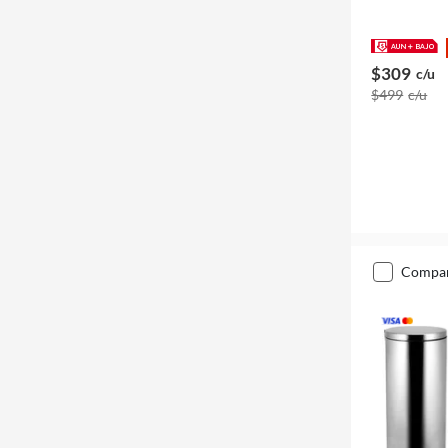
$309
c/u
$499
c/u
compa