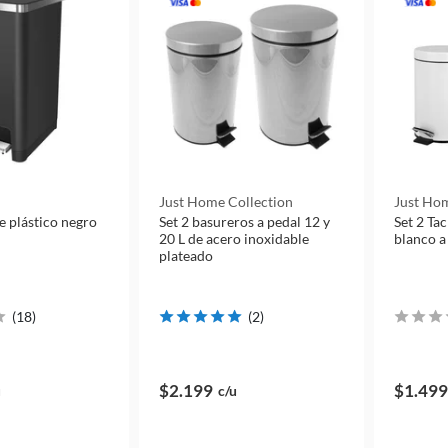
Just Home Collection
Just Hom
e plástico negro
Set 2 basureros a pedal 12 y
Set 2 Tac
20 L de acero inoxidable
blanco a
plateado
(
18
)
(
2
)
$2.199
$1.499
u
c/u