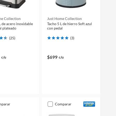
e Collection
Just Home Collection
L de acero inoxidable
Tacho 5 L de hierro Soft azul
l plateado
con pedal
(
25
)
(
3
)
$699
c/u
c/u
mparar
comparar