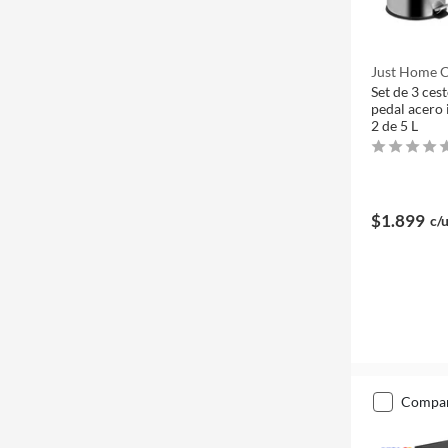
Just Home C
Set de 3 ces
pedal acero 
2 de 5 L
$1.899
c/
compa