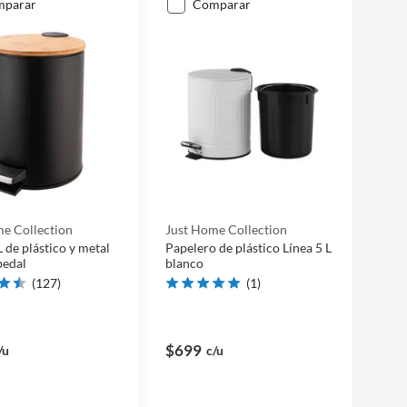
mparar
comparar
e Collection
Just Home Collection
L de plástico y metal
Papelero de plástico Línea 5 L
pedal
blanco
(
127
)
(
1
)
$699
/u
c/u