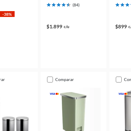
(
84
)
-38%
$1.899
$899
c/u
c
rar
comparar
co