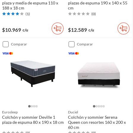
plaza y media de espuma 110 x
plazas de espuma 190 x 140 x 55
188 x 18 cm
cm
(
1
)
(
0
)
$10.969
$12.589
c/u
c/u
comparar
comparar
Eurosleep
Duciel
Colchón y sommier Deville 1
Colchón y sommier Serena
plaza de espuma 80 x 190 x 18 cm
Queen con resortes 160 x 200 x
60 cm
(
0
)
(
0
)