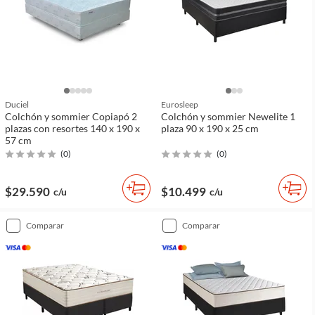
Duciel
Eurosleep
Colchón y sommier Copiapó 2
Colchón y sommier Newelite 1
plazas con resortes 140 x 190 x
plaza 90 x 190 x 25 cm
57 cm
(
0
)
(
0
)
$29.590
$10.499
c/u
c/u
comparar
comparar