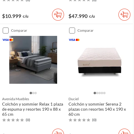
$10.999
$47.990
c/u
c/u
comparar
comparar
Avenida Muebles
Duciel
Colchón y sommier Relax 1 plaza
Colchón y sommier Serena 2
de espuma y resortes 190 x 88 x
plazas con resortes 140 x 190 x
65 cm
60 cm
(
0
)
(
0
)