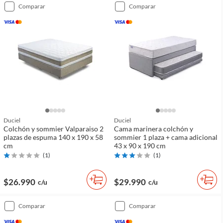
comparar
comparar
Duciel
Duciel
Colchón y sommier Valparaiso 2
Cama marinera colchón y
plazas de espuma 140 x 190 x 58
sommier 1 plaza + cama adicional
cm
43 x 90 x 190 cm
(
1
)
(
1
)
$26.990
$29.990
c/u
c/u
comparar
comparar