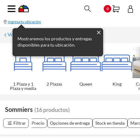
0
Ingresa tu ubicación
Volver a Colchones y sommiers
Mostraremos los productos y entregas
disponibles para tu ubicación.
1 Plaza y 1
2 Plazas
Queen
King
C
Plaza y media
Sommiers
(
16
productos
)
Filtrar
Precio
Opciones de entrega
Stock en tienda
Mar