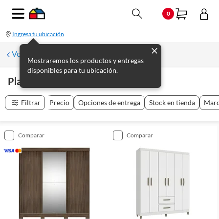
0
Ingresa tu ubicación
Volver a Muebles de dormitorio
Mostraremos los productos y entregas
disponibles para tu ubicación.
Placares
(
30
productos
)
Filtrar
Precio
Opciones de entrega
Stock en tienda
Mar
comparar
comparar