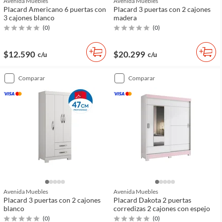
Avenida Muebles
Avenida Muebles
Placard Americano 6 puertas con
Placard 3 puertas con 2 cajones
3 cajones blanco
madera
(
0
)
(
0
)
$12.590
$20.299
c/u
c/u
comparar
comparar
Avenida Muebles
Avenida Muebles
Placard 3 puertas con 2 cajones
Placard Dakota 2 puertas
blanco
corredizas 2 cajones con espejo
(
0
)
(
0
)