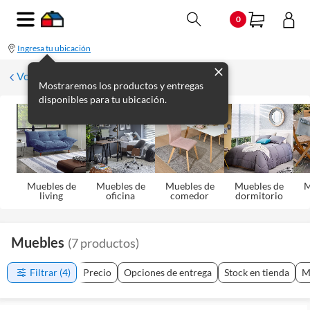
0
Ingresa tu ubicación
Volver
Mostraremos los productos y entregas
disponibles para tu ubicación.
Muebles de
Muebles de
Muebles de
Muebles de
M
living
oficina
comedor
dormitorio
Muebles
(
7
productos
)
Filtrar
(4)
Precio
Opciones de entrega
Stock en tienda
M