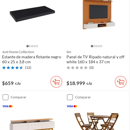
Just Home Collection
Sm
Estante de madera flotante negro
Panel de TV Ripado natural y off
60 x 25 x 3,8 cm
white 160 x 184 x 37 cm
(
12
)
(
0
)
$659
$18.999
c/u
c/u
comparar
comparar