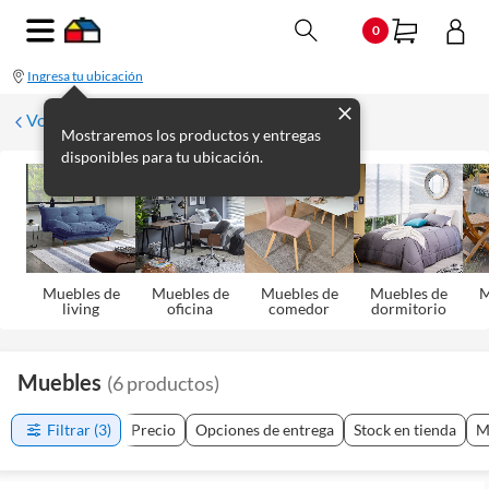
0
Ingresa tu ubicación
Volver
Mostraremos los productos y entregas
disponibles para tu ubicación.
Muebles de
Muebles de
Muebles de
Muebles de
M
living
oficina
comedor
dormitorio
Muebles
(
6
productos
)
Filtrar
(3)
Precio
Opciones de entrega
Stock en tienda
M