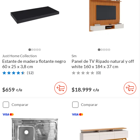
Just Home Collection
Sm
Estante de madera flotante negro
Panel de TV Ripado natural y off
60 x 25 x 3,8 cm
white 160 x 184 x 37 cm
(
12
)
(
0
)
$659
$18.999
c/u
c/u
comparar
comparar