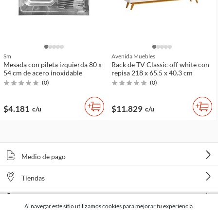
Sm
Avenida Muebles
Mesada con pileta izquierda 80 x
Rack de TV Classic off white con
54 cm de acero inoxidable
repisa 218 x 65.5 x 40.3 cm
(
0
)
(
0
)
$4.181
$11.829
c/u
c/u
Medio de pago
Tiendas
Venta telefónica
Al navegar este sitio utilizamos cookies para mejorar tu experiencia.