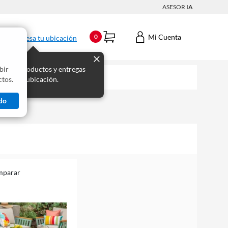
ASESOR
IA
Mi Cuenta
0
Ingresa tu ubicación
bir
s los productos y entregas
tos.
 para tu ubicación.
do
mparar