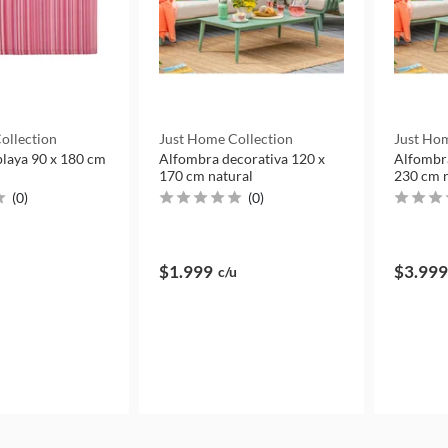
ollection
Just Home Collection
Just Hom
 playa 90 x 180 cm
Alfombra decorativa 120 x
Alfombra
170 cm natural
230 cm n
(
0
)
(
0
)
$1.999
$3.999
c/u