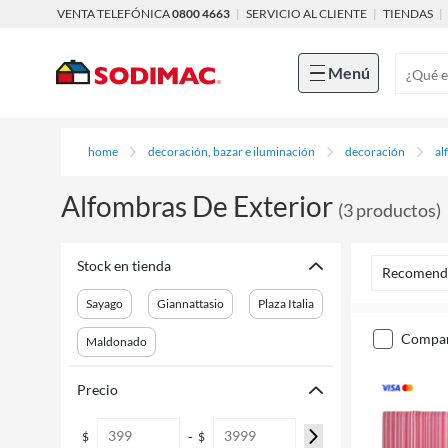
VENTA TELEFÓNICA
0800 4663
|
SERVICIO AL CLIENTE
|
TIENDAS
|
Menú
home
decoración, bazar e iluminación
decoración
al
Alfombras De Exterior
(
3
productos
)
Stock en tienda
Recomend
Sayago
Giannattasio
Plaza Italia
compa
Maldonado
Precio
-
$
$