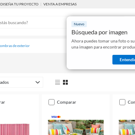
DISEÑA TU PROYECTO
|
VENTA A EMPRESAS
Nuevo
Búsqueda por imagen
Ahora puedes tomar una foto o su
Mostraremo
fombras de exterior
una imagen para encontrar produc
disponibles
Entendi
ados
rar
comparar
co