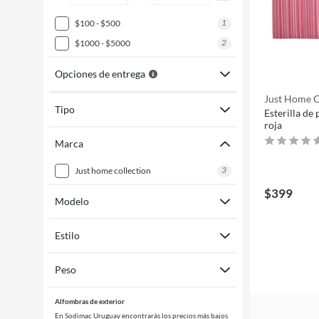
1
$100 - $500
2
$1000 - $5000
Opciones de entrega
Just Home C
Tipo
Esterilla de
roja
Marca
3
just home collection
$399
Modelo
Estilo
Peso
Alfombras de exterior
En Sodimac Uruguay encontrarás los precios más bajos