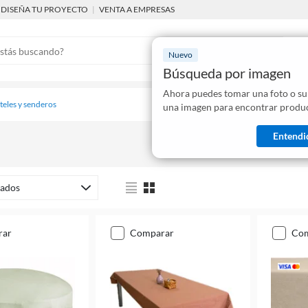
DISEÑA TU PROYECTO
|
VENTA A EMPRESAS
Nuevo
Búsqueda por imagen
Ahora puedes tomar una foto o su
Mostraremo
eles y senderos
una imagen para encontrar produc
disponibles
Entendi
ados
rar
comparar
co