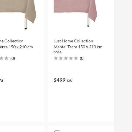
e Collection
Just Home Collection
erra 150 x 210 cm
Mantel Terra 150 x 210 cm
rosa
(
0
)
(
0
)
$499
/u
c/u