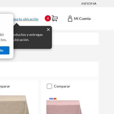
ASESOR
IA
Mi Cuenta
0
Ingresa tu ubicación
bir
s los productos y entregas
tos.
 para tu ubicación.
do
mparar
comparar