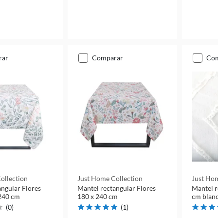
rar
comparar
co
ollection
Just Home Collection
Just Hom
angular Flores
Mantel rectangular Flores
Mantel 
240 cm
180 x 240 cm
cm blan
(
0
)
(
1
)