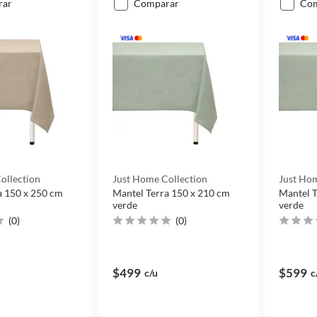
rar
comparar
co
ollection
Just Home Collection
Just Hom
a 150 x 250 cm
Mantel Terra 150 x 210 cm
Mantel T
verde
verde
(
0
)
(
0
)
$499
$599
c/u
c