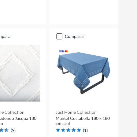
mparar
comparar
e Collection
Just Home Collection
redondo Jacqua 180
Mantel Costabella 180 x 180
co
cm azul
(
9
)
(
1
)