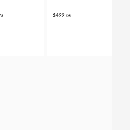
$499
/u
c/u