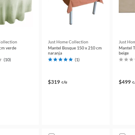
ollection
Just Home Collection
Just Hom
cm verde
Mantel Bosque 150 x 210 cm
Mantel T
naranja
beige
(
10
)
(
1
)
$319
$499
c/u
c