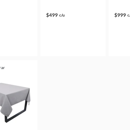
$499
$999
c/u
c
rar