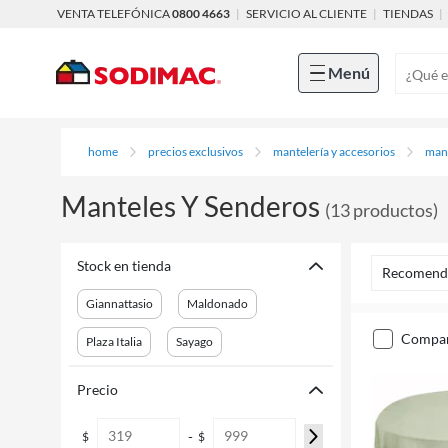
VENTA TELEFÓNICA
0800 4663
|
SERVICIO AL CLIENTE
|
TIENDAS
|
Menú
home
precios exclusivos
mantelería y accesorios
mant
Manteles Y Senderos
(
13
productos
)
Stock en tienda
Recomend
Giannattasio
Maldonado
compa
Plaza Italia
Sayago
Precio
-
$
$