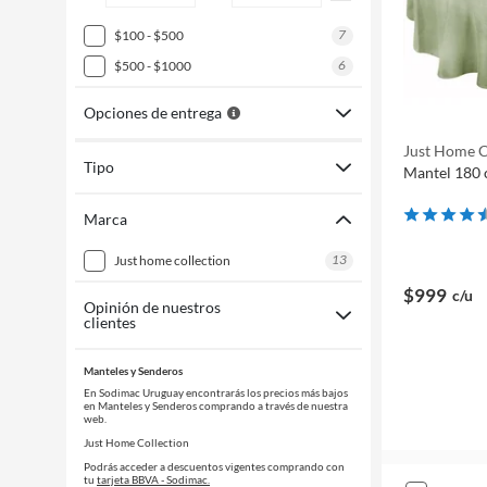
7
$100 - $500
6
$500 - $1000
Opciones de entrega
Just Home C
Tipo
Mantel 180 
Marca
13
just home collection
$999
c/u
Opinión de nuestros
clientes
Manteles y Senderos
En Sodimac Uruguay encontrarás los precios más bajos
en Manteles y Senderos comprando a través de nuestra
web.
Just Home Collection
Podrás acceder a descuentos vigentes comprando con
tu
tarjeta BBVA - Sodimac.