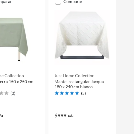
mparar
comparar
e Collection
Just Home Collection
erra 150 x 250 cm
Mantel rectangular Jacqua
180 x 240 cm blanco
(
0
)
(
5
)
$999
/u
c/u