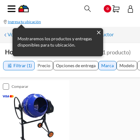
0
Ingresa tu ubicación
Volver a Maquinarias y herramientas Constructor
Mostraremos los productos y entregas
disponibles para tu ubicación.
Hormigoneras Y Trompos Hyundai
(
1
producto
)
Filtrar
(1)
Precio
Opciones de entrega
Marca
Modelo
comparar