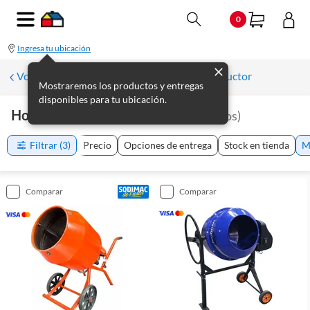
0
Ingresa tu ubicación
Volver a Maquinarias y herramientas Constructor
Mostraremos los productos y entregas
disponibles para tu ubicación.
Hormigoneras Y Trompos
(
5
productos
)
Filtrar
(3)
Precio
Opciones de entrega
Stock en tienda
M
comparar
comparar