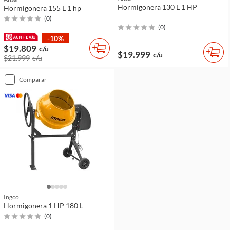
Hormigonera 130 L 1 HP
Hormigonera 155 L 1 hp
(
0
)
(
0
)
-10%
$19.809
c/u
$19.999
c/u
$21.999
c/u
comparar
Ingco
Hormigonera 1 HP 180 L
(
0
)