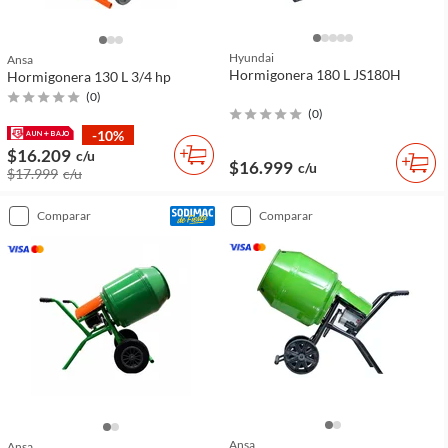
Hyundai
Ansa
Hormigonera 180 L JS180H
Hormigonera 130 L 3/4 hp
(
0
)
(
0
)
-10%
$16.209
c/u
$16.999
c/u
$17.999
c/u
comparar
comparar
Ansa
Ansa