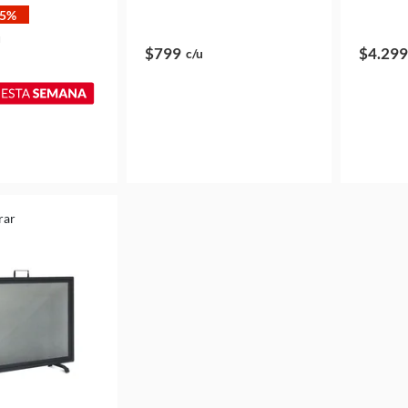
-5%
u
$799
$4.299
c/u
rar