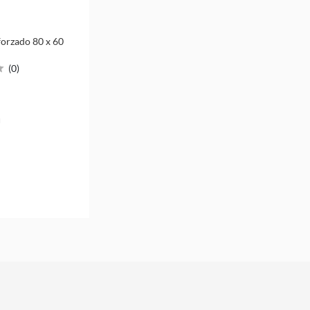
forzado 80 x 60
(
0
)
u