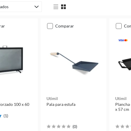
ados
rar
comparar
co
Utimil
Utimil
forzado 100 x 60
Pala para estufa
Plancha 
x 57 cm
(
1
)
(
0
)