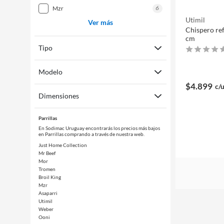
6
mzr
Utimil
Ver más
Chispero re
cm
Tipo
Modelo
$4.899
c/
Dimensiones
Parrillas
En Sodimac Uruguay encontrarás los precios más bajos
en Parrillas comprando a través de nuestra web.
Just Home Collection
Mr Beef
Mor
Tromen
Broil King
Mzr
Asaparri
Utimil
Weber
Ooni