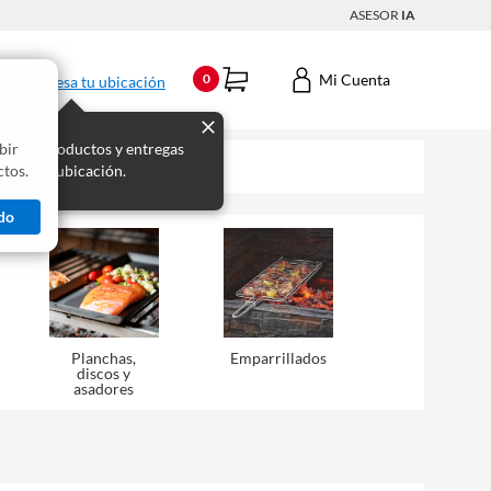
ASESOR
IA
Mi Cuenta
0
Ingresa tu ubicación
bir
s los productos y entregas
tos.
 para tu ubicación.
do
Planchas,
Emparrillados
discos y
asadores