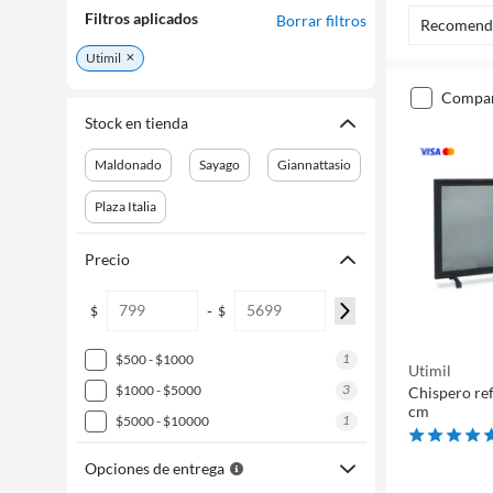
Filtros aplicados
Borrar filtros
Recomend
Utimil
compa
Stock en tienda
Maldonado
Sayago
Giannattasio
Plaza Italia
Precio
-
$
$
1
$500 - $1000
Utimil
3
$1000 - $5000
Chispero re
cm
1
$5000 - $10000
Opciones de entrega