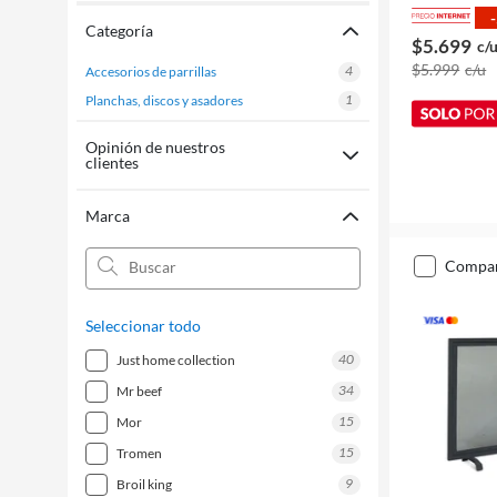
Categoría
$5.699
c/
$5.999
c/u
4
accesorios de parrillas
1
planchas, discos y asadores
Opinión de nuestros
clientes
Marca
compa
Seleccionar todo
40
just home collection
34
mr beef
15
mor
15
tromen
9
broil king