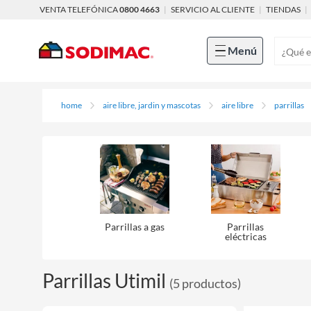
VENTA TELEFÓNICA
0800 4663
|
SERVICIO AL CLIENTE
|
TIENDAS
|
Menú
home
aire libre, jardin y mascotas
aire libre
parrillas
Parrillas a gas
Parrillas
eléctricas
Parrillas Utimil
(
5
productos
)