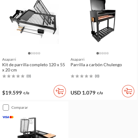
Asaparri
Asaparri
Kit de parrilla completo 120 x 55
Parrilla a carbón Chulengo
x 20 cm
(
0
)
(
0
)
$19.599
USD 1.079
c/u
c/u
comparar