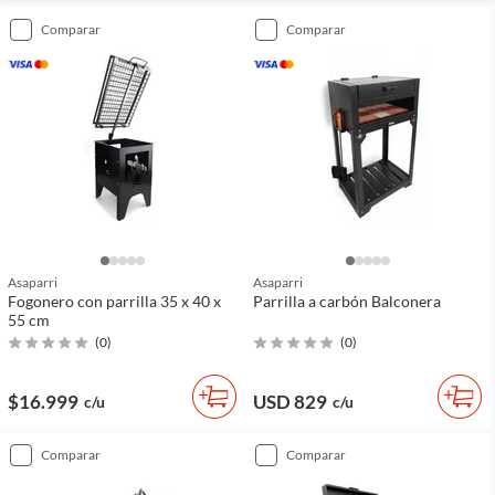
comparar
comparar
Asaparri
Asaparri
Fogonero con parrilla 35 x 40 x
Parrilla a carbón Balconera
55 cm
(
0
)
(
0
)
$16.999
USD 829
c/u
c/u
comparar
comparar