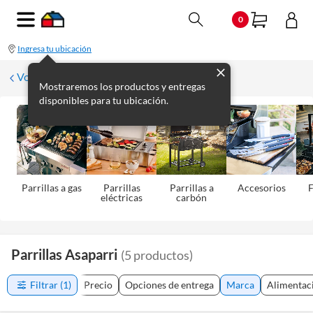
0
Ingresa tu ubicación
Volver a Aire Libre
Mostraremos los productos y entregas
disponibles para tu ubicación.
Parrillas a gas
Parrillas
Parrillas a
Accesorios
eléctricas
carbón
Parrillas Asaparri
(
5
productos
)
Filtrar
(1)
Precio
Opciones de entrega
Marca
Alimentac