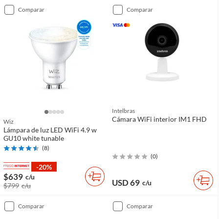
comparar
comparar
Intelbras
Cámara WiFi interior IM1 FHD
Wiz
Lámpara de luz LED WiFi 4.9 w
GU10 white tunable
(
8
)
(
0
)
-20%
$639
c/u
USD 69
c/u
$799
c/u
comparar
comparar