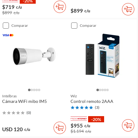
-20%
$719
c/u
$899
c/u
$899
c/u
comparar
comparar
Intelbras
Wiz
Cámara WiFi mibo IM5
Control remoto 2AAA
(
3
)
(
0
)
-20%
$955
c/u
USD 120
c/u
$1.194
c/u