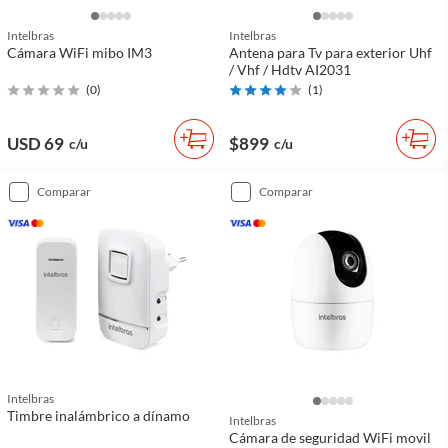
Intelbras
Intelbras
Cámara WiFi mibo IM3
Antena para Tv para exterior Uhf
/ Vhf / Hdtv AI2031
(
0
)
(
1
)
USD 69
$899
c/u
c/u
comparar
comparar
Intelbras
Timbre inalámbrico a dínamo
Intelbras
Cámara de seguridad WiFi movil