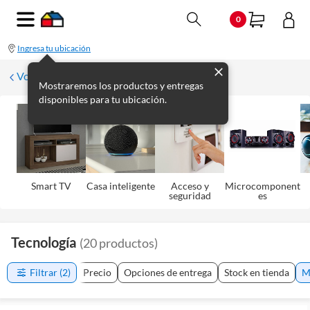
0
Ingresa tu ubicación
Volver
Mostraremos los productos y entregas
disponibles para tu ubicación.
Smart TV
Casa inteligente
Acceso y
Microcomponent
seguridad
es
Tecnología
(
20
productos
)
Filtrar
(2)
Precio
Opciones de entrega
Stock en tienda
M