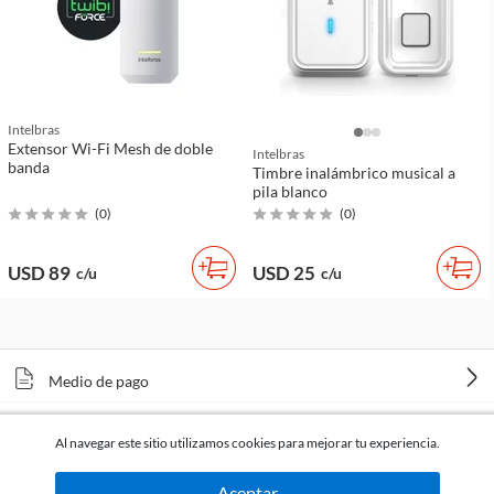
Intelbras
Extensor Wi-Fi Mesh de doble
Intelbras
banda
Timbre inalámbrico musical a
pila blanco
(
0
)
(
0
)
USD 89
USD 25
c/u
c/u
Medio de pago
Tiendas
Al navegar este sitio utilizamos cookies para mejorar tu experiencia.
Venta telefónica
Aceptar