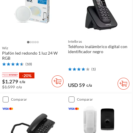
Intelbras
Teléfono inalámbrico digital con
Wiz
identificador negro
Plafón led redondo 1 luz 24 W
RGB
(
10
)
(
1
)
-20%
$1.279
c/u
USD 59
c/u
$1.599
c/u
comparar
comparar