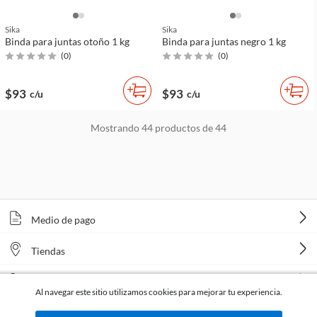
Sika
Sika
Binda para juntas otoño 1 kg
Binda para juntas negro 1 kg
(
0
)
(
0
)
$93
$93
c/u
c/u
Mostrando
44
productos de
44
Medio de pago
Tiendas
Venta telefónica
Al navegar este sitio utilizamos cookies para mejorar tu experiencia.