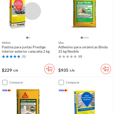
Weber
Sika
Pastina para juntas Prestige
Adhesivo para cerámicas Binda
interior exterior calacatta 2 kg
25 kg flexible
(
1
)
(
0
)
$229
$935
c/u
c/u
comparar
comparar