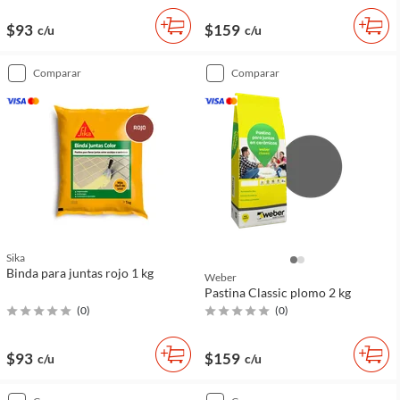
$93
$159
c/u
c/u
comparar
comparar
Sika
Binda para juntas rojo 1 kg
Weber
Pastina Classic plomo 2 kg
(
0
)
(
0
)
$93
$159
c/u
c/u