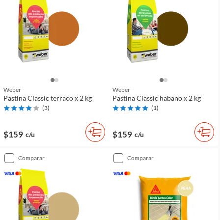
Weber
Weber
Pastina Classic terraco x 2 kg
Pastina Classic habano x 2 kg
(
3
)
(
1
)
$159
$159
c/u
c/u
comparar
comparar