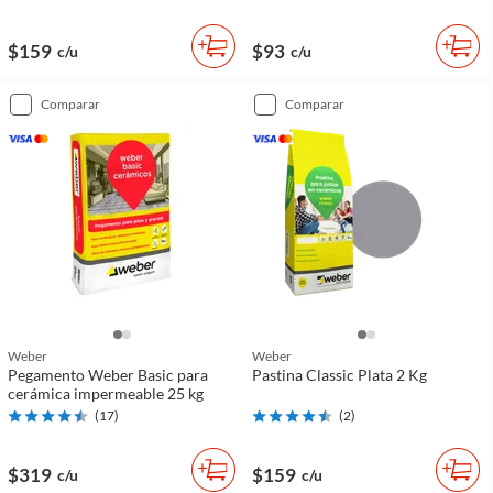
$159
$93
c/u
c/u
comparar
comparar
Weber
Weber
Pegamento Weber Basic para
Pastina Classic Plata 2 Kg
cerámica impermeable 25 kg
(
17
)
(
2
)
$319
$159
c/u
c/u