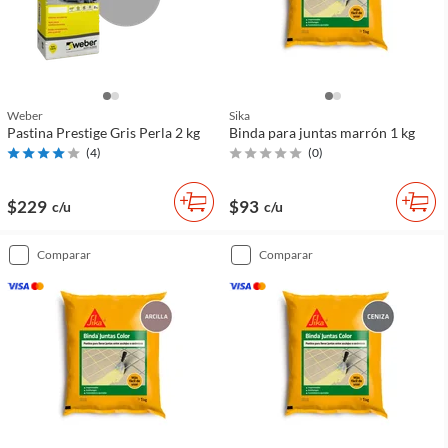
Weber
Sika
Pastina Prestige Gris Perla 2 kg
Binda para juntas marrón 1 kg
(
4
)
(
0
)
$229
$93
c/u
c/u
comparar
comparar