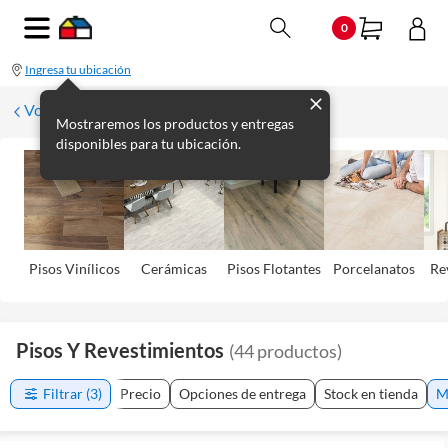
0
Ingresa tu ubicación
Volver
Mostraremos los productos y entregas
disponibles para tu ubicación.
Pisos Viní­licos
Cerámicas
Pisos Flotantes
Porcelanatos
Re
Pisos Y Revestimientos
(
44
productos
)
Filtrar
(3)
Precio
Opciones de entrega
Stock en tienda
M