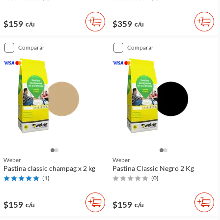
$159
$359
c/u
c/u
comparar
comparar
Weber
Weber
Pastina classic champag x 2 kg
Pastina Classic Negro 2 Kg
(
1
)
(
0
)
$159
$159
c/u
c/u