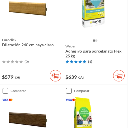
Euroclick
Dilatación 240 cm haya claro
Weber
Adhesivo para porcelanato Flex
25 kg
(
0
)
(
1
)
$579
$639
c/u
c/u
comparar
comparar