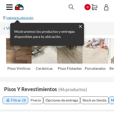
0
Ingresa tu ubicación
Volver
Mostraremos los productos y entregas
disponibles para tu ubicación.
Pisos Viní­licos
Cerámicas
Pisos Flotantes
Porcelanatos
Re
Pisos Y Revestimientos
(
46
productos
)
Filtrar
(3)
Precio
Opciones de entrega
Stock en tienda
M