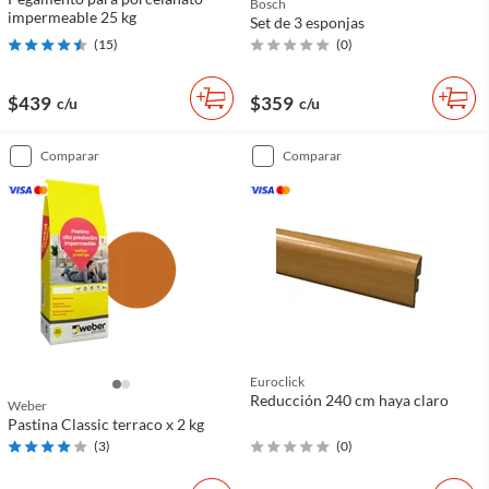
Bosch
impermeable 25 kg
Set de 3 esponjas
(
15
)
(
0
)
$439
$359
c/u
c/u
comparar
comparar
Euroclick
Reducción 240 cm haya claro
Weber
Pastina Classic terraco x 2 kg
(
3
)
(
0
)