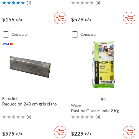
(
1
)
(
0
)
$159
$579
c/u
c/u
comparar
comparar
Euroclick
Reducción 240 cm gris claro
Weber
Pastina Classic Jade 2 Kg
(
0
)
(
0
)
$579
$229
c/u
c/u