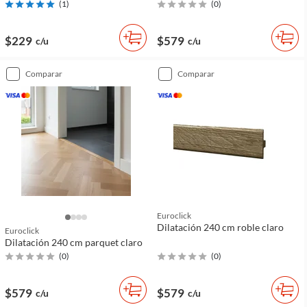
(
1
)
(
0
)
$229
$579
c/u
c/u
comparar
comparar
Euroclick
Dilatación 240 cm roble claro
Euroclick
Dilatación 240 cm parquet claro
(
0
)
(
0
)
$579
$579
c/u
c/u