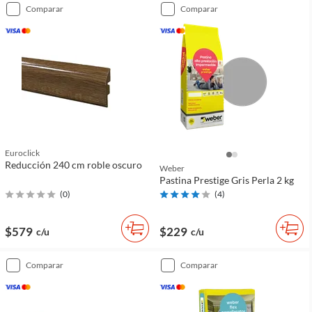
comparar
comparar
Euroclick
Reducción 240 cm roble oscuro
Weber
Pastina Prestige Gris Perla 2 kg
(
0
)
(
4
)
$579
$229
c/u
c/u
comparar
comparar