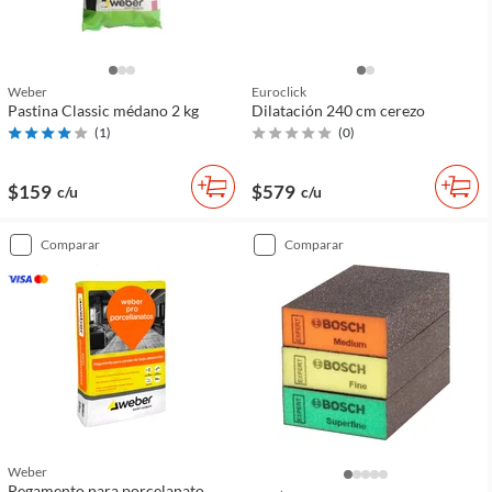
Weber
Euroclick
Pastina Classic médano 2 kg
Dilatación 240 cm cerezo
(
1
)
(
0
)
$159
$579
c/u
c/u
comparar
comparar
Weber
Pegamento para porcelanato