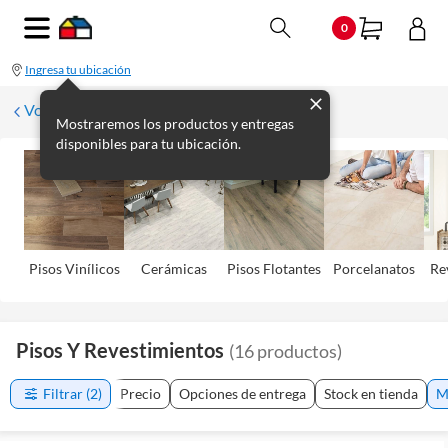
0
Ingresa tu ubicación
Volver
Mostraremos los productos y entregas
disponibles para tu ubicación.
Pisos Viní­licos
Cerámicas
Pisos Flotantes
Porcelanatos
Re
Pisos Y Revestimientos
(
16
productos
)
Filtrar
(2)
Precio
Opciones de entrega
Stock en tienda
M