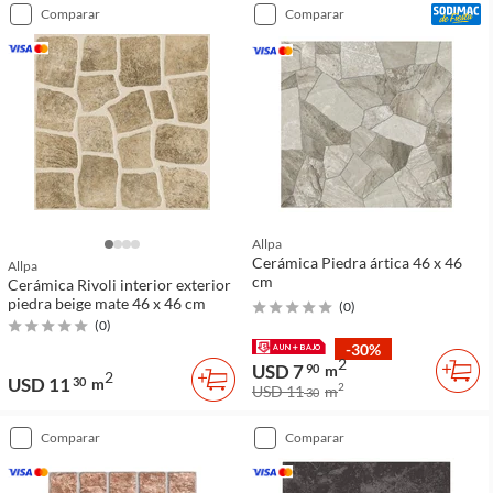
comparar
comparar
Allpa
Cerámica Piedra ártica 46 x 46
Allpa
cm
Cerámica Rivoli interior exterior
piedra beige mate 46 x 46 cm
(
0
)
(
0
)
-30%
2
USD 7
90
m
2
USD 11
30
m
2
USD 11
m
30
comparar
comparar