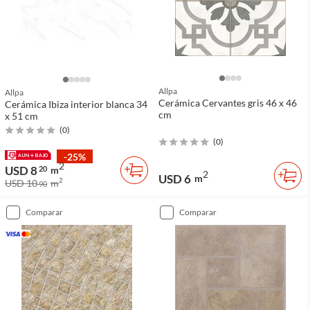
Allpa
Allpa
Cerámica Cervantes gris 46 x 46
Cerámica Ibiza interior blanca 34
cm
x 51 cm
(
0
)
(
0
)
-25%
2
USD 8
20
m
2
USD 6
m
2
USD 10
m
90
comparar
comparar