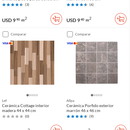
(
3
)
(
6
)
2
2
USD 9
USD 9
90
m
40
m
comparar
comparar
Lef
Allpa
Cerámica Cottage interior
Cerámica Porfido exterior
madera 44 x 44 cm
marrón 46 x 46 cm
(
0
)
(
9
)
2
2