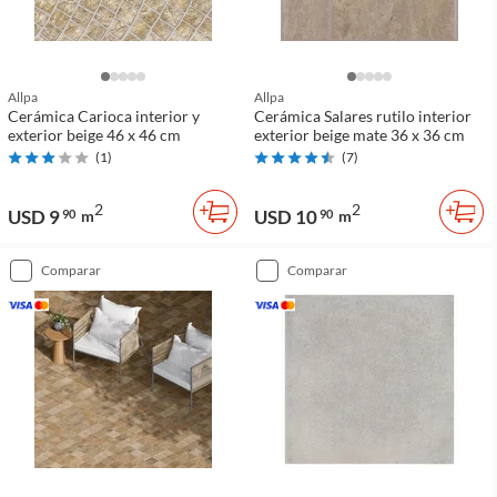
Allpa
Allpa
Cerámica Carioca interior y
Cerámica Salares rutilo interior
exterior beige 46 x 46 cm
exterior beige mate 36 x 36 cm
(
1
)
(
7
)
2
2
USD 9
USD 10
90
m
90
m
comparar
comparar