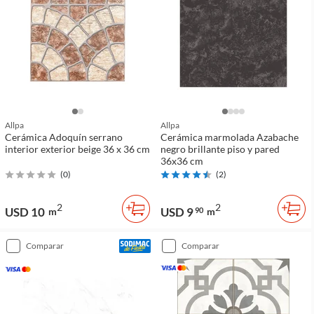
Allpa
Allpa
Cerámica Adoquín serrano
Cerámica marmolada Azabache
interior exterior beige 36 x 36 cm
negro brillante piso y pared
36x36 cm
(
0
)
(
2
)
2
2
USD 10
USD 9
m
90
m
comparar
comparar