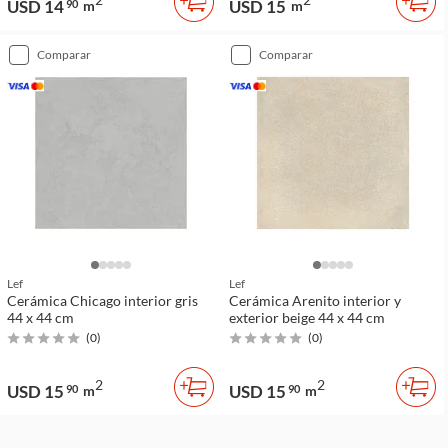
USD 14
USD 15
90
m
m
comparar
comparar
Lef
Lef
Cerámica Chicago interior gris
Cerámica Arenito interior y
44 x 44 cm
exterior beige 44 x 44 cm
(
0
)
(
0
)
2
2
USD 15
USD 15
90
m
90
m