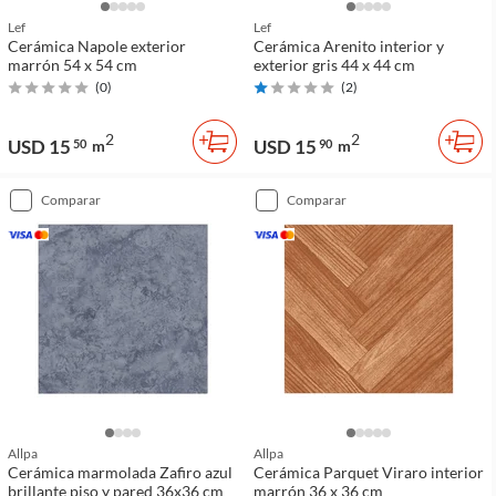
Lef
Lef
Cerámica Napole exterior
Cerámica Arenito interior y
marrón 54 x 54 cm
exterior gris 44 x 44 cm
(
0
)
(
2
)
2
2
USD 15
USD 15
50
m
90
m
comparar
comparar
Allpa
Allpa
Cerámica marmolada Zafiro azul
Cerámica Parquet Viraro interior
brillante piso y pared 36x36 cm
marrón 36 x 36 cm