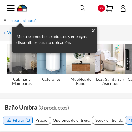
0
Ingresa tu ubicación
Volver
Mostraremos los productos y entregas
disponibles para tu ubicación.
Cabinas y
Calefones
Muebles de
Loza Sanitaria y
C
Mamparas
Baño
Asientos
Baño Umbra
(
8
productos
)
Filtrar
(1)
Precio
Opciones de entrega
Stock en tienda
M