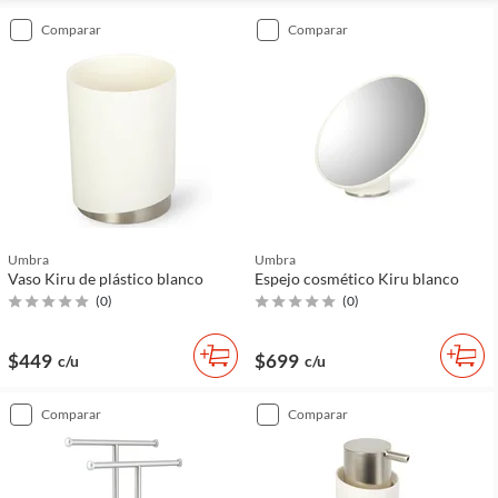
comparar
comparar
Umbra
Umbra
Vaso Kiru de plástico blanco
Espejo cosmético Kiru blanco
(
0
)
(
0
)
$449
$699
c/u
c/u
comparar
comparar