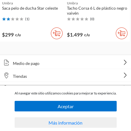
Umbra
Umbra
Saca pelo de ducha Star celeste
Tacho Corsa 6 L de plástico negro
vaivén
(
1
)
(
0
)
$299
$1.499
c/u
c/u
Medio de pago
Tiendas
Venta telefónica
Al navegar este sitio utilizamos cookies para mejorar tu experiencia.
Aceptar
Más información
Todos los derechos reservados Homecenter Sodimac S.A. | R.U.T. 216996650015.