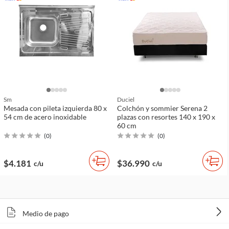
Sm
Duciel
Mesada con pileta izquierda 80 x
Colchón y sommier Serena 2
54 cm de acero inoxidable
plazas con resortes 140 x 190 x
60 cm
(
0
)
(
0
)
$4.181
$36.990
c/u
c/u
Medio de pago