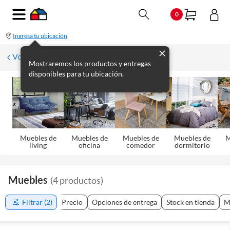
0
Ingresa tu ubicación
Volver
Mostraremos los productos y entregas
disponibles para tu ubicación.
Muebles de
Muebles de
Muebles de
Muebles de
M
living
oficina
comedor
dormitorio
Muebles
(
4
productos
)
Filtrar
(2)
Precio
Opciones de entrega
Stock en tienda
M