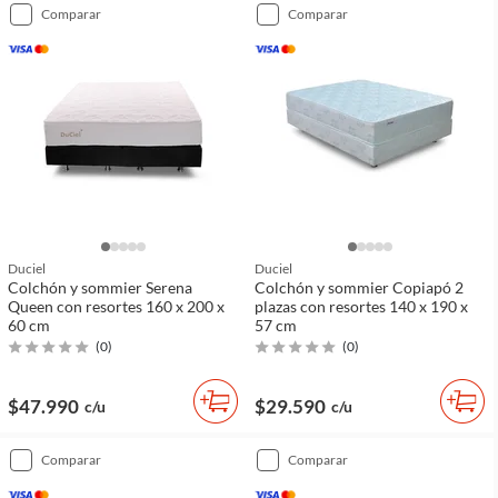
comparar
comparar
Duciel
Duciel
Colchón y sommier Serena
Colchón y sommier Copiapó 2
Queen con resortes 160 x 200 x
plazas con resortes 140 x 190 x
60 cm
57 cm
(
0
)
(
0
)
$47.990
$29.590
c/u
c/u
comparar
comparar