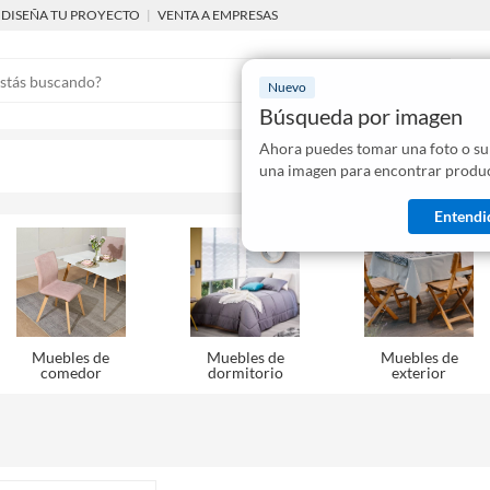
DISEÑA TU PROYECTO
|
VENTA A EMPRESAS
Nuevo
Búsqueda por imagen
Ahora puedes tomar una foto o su
Mostraremo
una imagen para encontrar produc
disponibles
Entendi
Muebles de
Muebles de
Muebles de
comedor
dormitorio
exterior