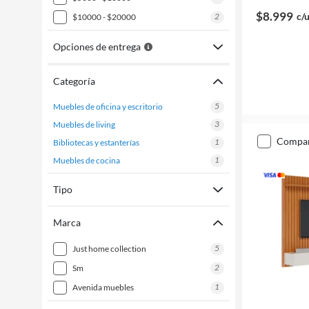
$8.999
c/
2
$10000 - $20000
Opciones de entrega
Categoría
5
muebles de oficina y escritorio
3
muebles de living
compa
1
bibliotecas y estanterías
1
muebles de cocina
Tipo
Marca
5
just home collection
2
sm
1
avenida muebles