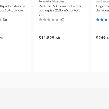
Avenida Muebles
Just Hom
Ripado natural y
Rack de TV Classic off white
Organiz
0 x 184 x 37 cm
con repisa 218 x 65.5 x 40.3
division
cm
(
0
)
(
0
)
$11.829
$249
/u
c/u
c