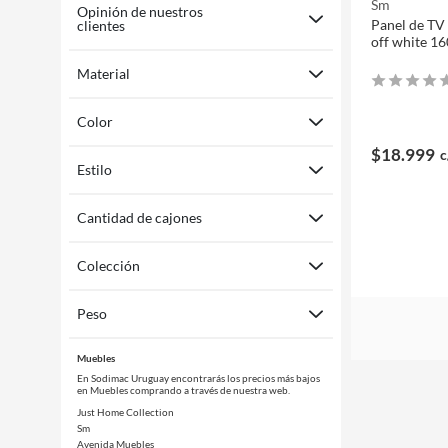
Sm
Opinión de nuestros
Panel de TV 
clientes
off white 16
Material
Color
$18.999
c
Estilo
Cantidad de cajones
Colección
Peso
Muebles
En Sodimac Uruguay encontrarás los precios más bajos
en Muebles comprando a través de nuestra web.
Just Home Collection
Sm
Avenida Muebles