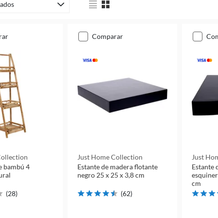
ados
rar
comparar
co
ollection
Just Home Collection
Just Hom
de bambú 4
Estante de madera flotante
Estante 
ural
negro 25 x 25 x 3,8 cm
esquiner
cm
(
28
)
(
62
)