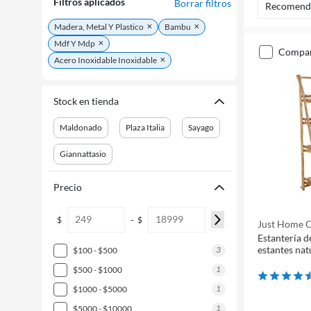
Filtros aplicados
Borrar filtros
Recomend
Madera, Metal Y Plastico
Bambu
Mdf Y Mdp
compa
Acero Inoxidable Inoxidable
Stock en tienda
Maldonado
Plaza Italia
Sayago
Giannattasio
Precio
-
$
$
Just Home C
Estantería 
estantes nat
3
$100 - $500
1
$500 - $1000
1
$1000 - $5000
1
$5000 - $10000