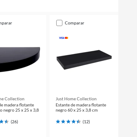
mparar
comparar
e Collection
Just Home Collection
de madera flotante
Estante de madera flotante
o negro 25 x 25 x 3,8
negro 60 x 25 x 3,8 cm
(
26
)
(
12
)