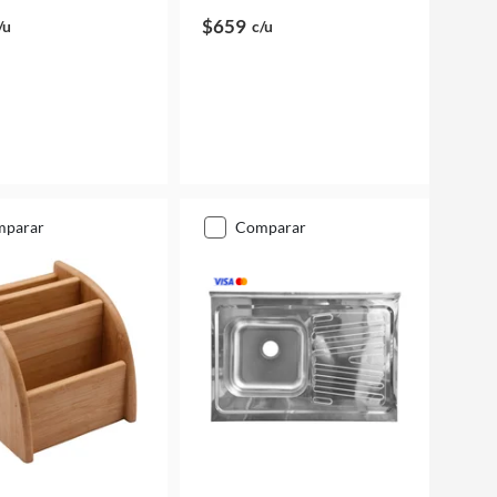
$659
/u
c/u
mparar
comparar