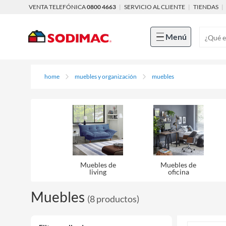
VENTA TELEFÓNICA
0800 4663
|
SERVICIO AL CLIENTE
|
TIENDAS
|
Menú
home
muebles y organización
muebles
Muebles de
Muebles de
living
oficina
Muebles
(
8
productos
)