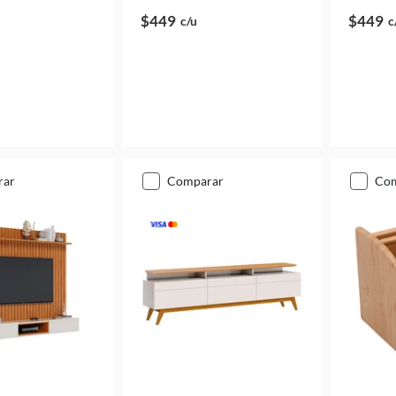
$449
$449
u
c/u
c
rar
comparar
co