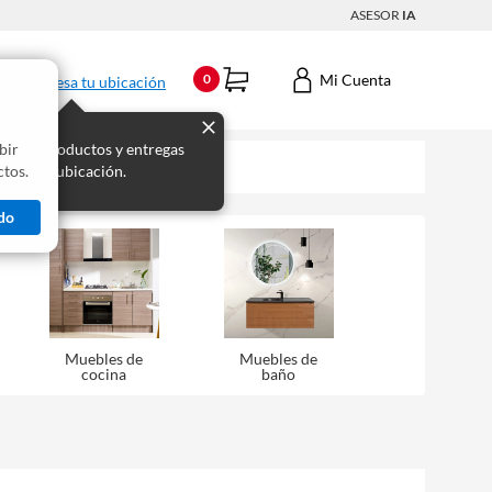
ASESOR
IA
Mi Cuenta
0
Ingresa tu ubicación
bir
s los productos y entregas
tos.
 para tu ubicación.
do
Muebles de
Muebles de
cocina
baño