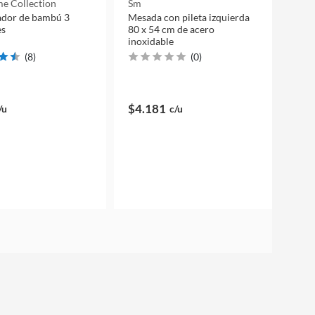
e Collection
Sm
ador de bambú 3
Mesada con pileta izquierda
es
80 x 54 cm de acero
inoxidable
(
8
)
(
0
)
$4.181
/u
c/u