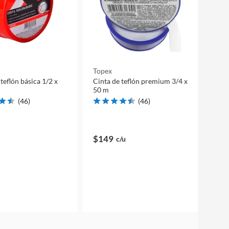
Topex
teflón básica 1/2 x
Cinta de teflón premium 3/4 x
50 m
(
46
)
(
46
)
$149
c/u