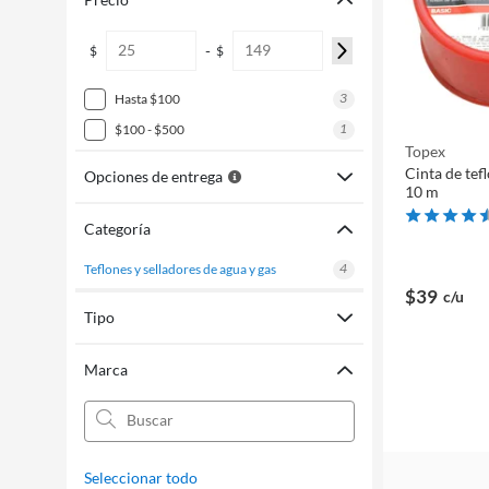
-
$
$
3
hasta $100
1
$100 - $500
Topex
Cinta de tef
Opciones de entrega
10 m
Categoría
4
teflones y selladores de agua y gas
$39
c/u
Tipo
Marca
Seleccionar todo