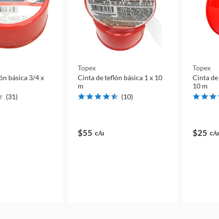
Topex
Topex
lón básica 3/4 x
Cinta de teflón básica 1 x 10
Cinta de 
m
10 m
(
31
)
(
10
)
$55
$25
c/u
c/u