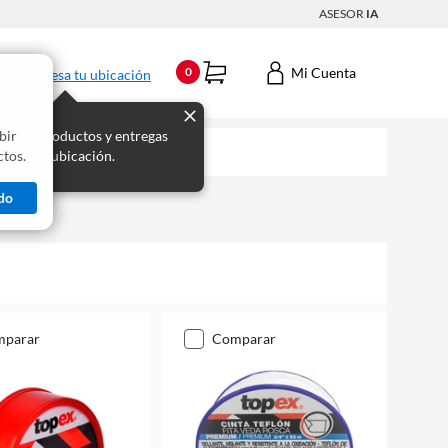
ASESOR
IA
Mi Cuenta
0
Ingresa tu ubicación
bir
s los productos y entregas
tos.
 para tu ubicación.
do
mparar
comparar