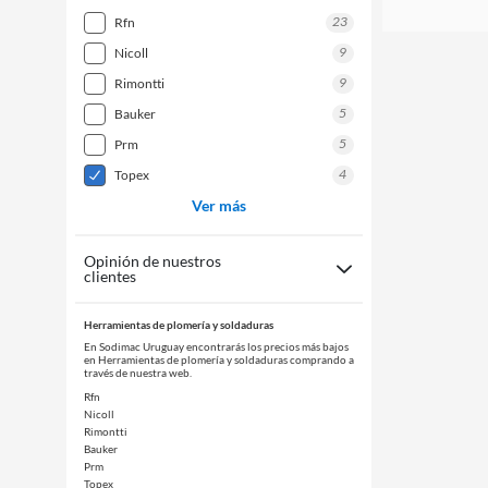
23
rfn
9
nicoll
9
rimontti
5
bauker
5
prm
4
topex
Ver más
Opinión de nuestros
clientes
Herramientas de plomería y soldaduras
En Sodimac Uruguay encontrarás los precios más bajos
en Herramientas de plomería y soldaduras comprando a
través de nuestra web.
Rfn
Nicoll
Rimontti
Bauker
Prm
Topex