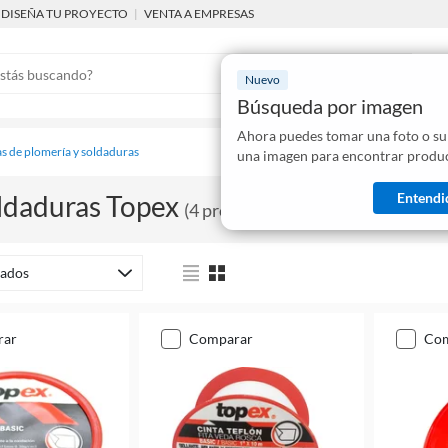
DISEÑA TU PROYECTO
|
VENTA A EMPRESAS
Nuevo
Búsqueda por imagen
Ahora puedes tomar una foto o su
Mostraremo
s de plomería y soldaduras
una imagen para encontrar produc
disponibles
Entendi
ldaduras Topex
(
4
productos
)
ados
rar
comparar
co