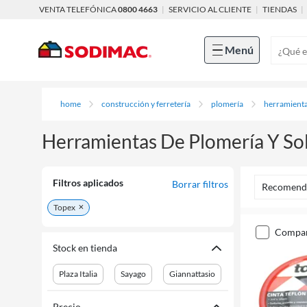
VENTA TELEFÓNICA
0800 4663
|
SERVICIO AL CLIENTE
|
TIENDAS
|
Menú
home
construcción y ferretería
plomería
herramienta
Herramientas De Plomería Y So
Filtros aplicados
Borrar filtros
Recomend
Topex
compa
Stock en tienda
Plaza Italia
Sayago
Giannattasio
Precio