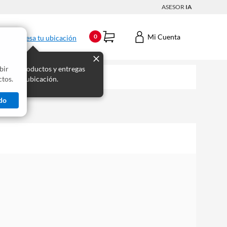
ASESOR
IA
Mi Cuenta
0
Ingresa tu ubicación
bir
s los productos y entregas
tos.
 para tu ubicación.
do