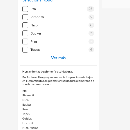
23
rfn
9
rimontti
8
nicoll
5
bauker
5
prm
4
topex
Ver más
Herramientas de plomería y soldaduras
En Sodimac Uruguay encontrarás los precios más bajos
en Herramientas de plomería y soldaduras comprando a
través de nuestra web.
Rfn
Rimontti
Nicoll
Bauker
Prm
Topex
Goldex
Lusqtoff
Nicollfusion