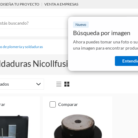
DISEÑA TU PROYECTO
|
VENTA A EMPRESAS
Nuevo
Búsqueda por imagen
Ahora puedes tomar una foto o su
Mostraremo
s de plomería y soldaduras
una imagen para encontrar produc
disponibles
Entendi
daduras Nicollfusion
(
2
productos
)
ados
rar
comparar