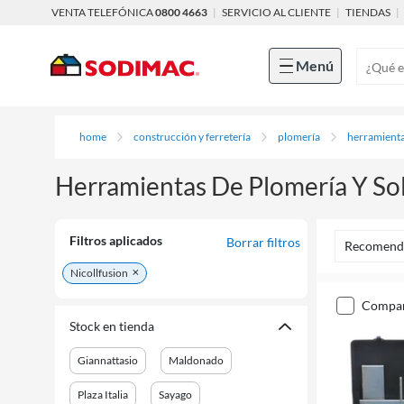
VENTA TELEFÓNICA
0800 4663
|
SERVICIO AL CLIENTE
|
TIENDAS
|
Menú
home
construcción y ferretería
plomería
herramienta
Herramientas De Plomería Y Sol
Filtros aplicados
Borrar filtros
Recomend
Nicollfusion
compa
Stock en tienda
Giannattasio
Maldonado
Plaza Italia
Sayago