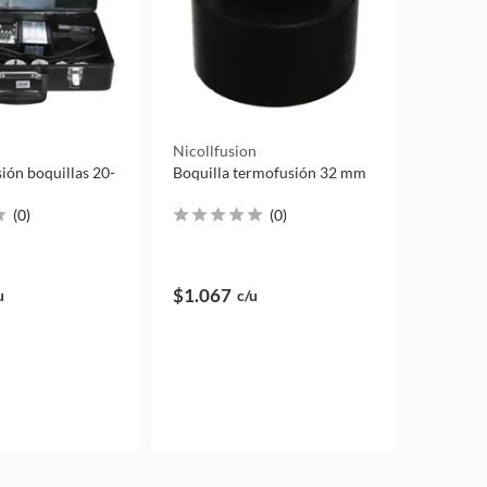
n
Nicollfusion
ión boquillas 20-
Boquilla termofusión 32 mm
(
0
)
(
0
)
$1.067
u
c/u