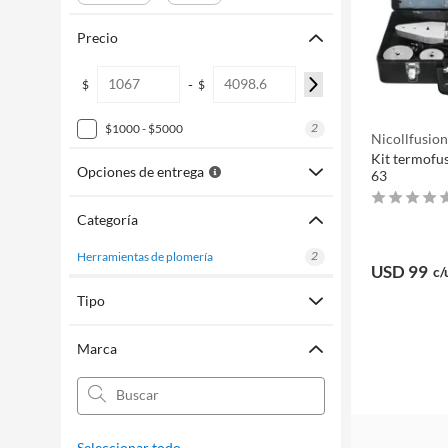
Precio
-
$
$
2
$1000 - $5000
Nicollfusio
Kit termofus
Opciones de entrega
63
Categoría
2
herramientas de plomería
USD 99
c/
Tipo
Marca
Seleccionar todo