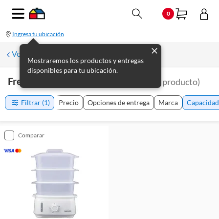
0
Ingresa tu ubicación
Volver a Electrodomésticos de cocina
Mostraremos los productos y entregas
disponibles para tu ubicación.
Freidoras Y Vaporeras 9000 Cm3
(
1
producto
)
Filtrar
(1)
Precio
Opciones de entrega
Marca
Capacidad
comparar