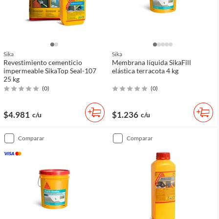
Sika
Sika
Revestimiento cementicio
Membrana líquida SikaFill
impermeable SikaTop Seal-107
elástica terracota 4 kg
25 kg
(
0
)
(
0
)
$4.981
$1.236
c/u
c/u
comparar
comparar