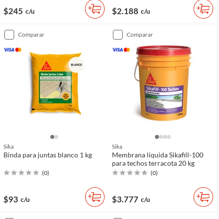
$245
$2.188
c/u
c/u
comparar
comparar
Sika
Sika
Binda para juntas blanco 1 kg
Membrana líquida Sikafill-100
para techos terracota 20 kg
(
0
)
(
0
)
$93
$3.777
c/u
c/u