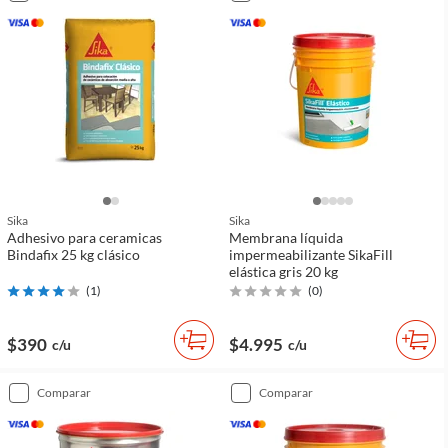
Sika
Sika
Adhesivo para ceramicas
Membrana líquida
Bindafix 25 kg clásico
impermeabilizante SikaFill
elástica gris 20 kg
(
1
)
(
0
)
$390
$4.995
c/u
c/u
comparar
comparar