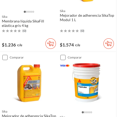
Sika
Mejorador de adherencia SikaTop
Sika
Modul 1 L
Membrana líquida SikaFill
elástica gris 4 kg
(
0
)
(
0
)
$1.236
$1.574
c/u
c/u
comparar
comparar
Sika
Mejorador de adherencia SikaTop