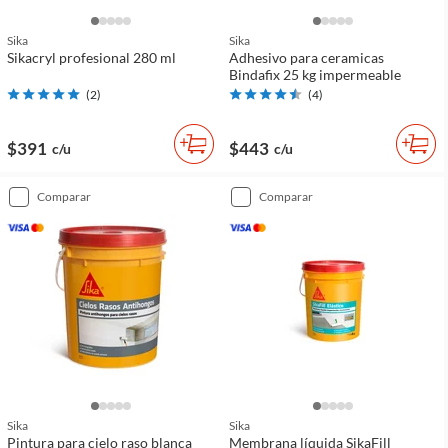
Sika
Sika
Sikacryl profesional 280 ml
Adhesivo para ceramicas
Bindafix 25 kg impermeable
(
2
)
(
4
)
$391
$443
c/u
c/u
comparar
comparar
Sika
Sika
Pintura para cielo raso blanca
Membrana líquida SikaFill