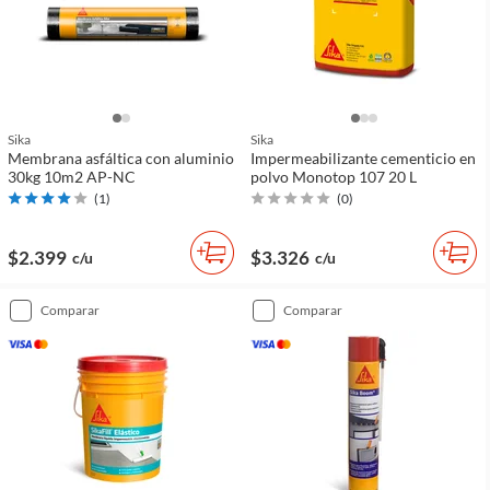
Sika
Sika
Membrana asfáltica con aluminio
Impermeabilizante cementicio en
30kg 10m2 AP-NC
polvo Monotop 107 20 L
(
1
)
(
0
)
$2.399
$3.326
c/u
c/u
comparar
comparar