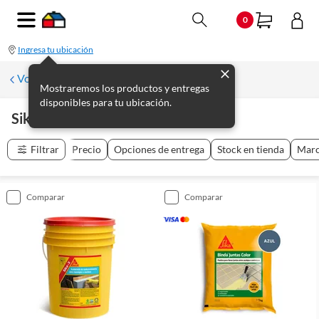
0
Ingresa tu ubicación
Volver
Mostraremos los productos y entregas
disponibles para tu ubicación.
Sika
(
66
productos
)
Filtrar
Precio
Opciones de entrega
Stock en tienda
Mar
comparar
comparar