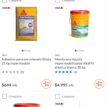
comparar
comparar
Sika
Sika
Adhesivo para porcelanato Binda
Membrana líquida
25 kg impermeable
impermeabilizante SikaFill
elástica blanco 20 kg
(
0
)
(
3
)
$644
$4.995
c/u
c/u
comparar
comparar