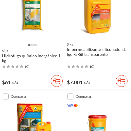
Sika
Impermeabilizante siliconado 5L
Sika
Igol-5-Sil transparente
Hidrófugo químico inorgánico 1
kg
(
0
)
(
0
)
$61
$7.001
c/u
c/u
comparar
comparar