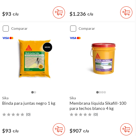
$93
$1.236
c/u
c/u
comparar
comparar
Sika
Sika
Binda para juntas negro 1 kg
Membrana líquida Sikafill-100
para techos blanco 4 kg
(
0
)
(
0
)
$93
$907
c/u
c/u