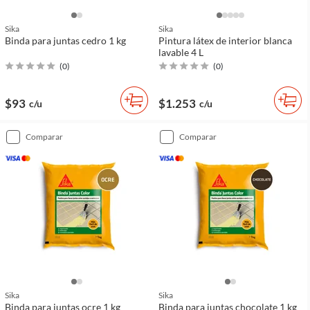
Sika
Sika
Binda para juntas cedro 1 kg
Pintura látex de interior blanca
lavable 4 L
(
0
)
(
0
)
$93
$1.253
c/u
c/u
comparar
comparar
Sika
Sika
Binda para juntas ocre 1 kg
Binda para juntas chocolate 1 kg