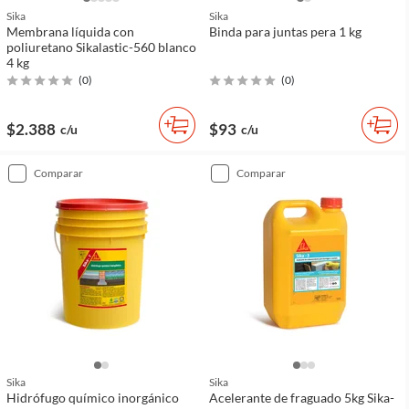
Sika
Sika
Membrana líquida con
Binda para juntas pera 1 kg
poliuretano Sikalastic-560 blanco
4 kg
(
0
)
(
0
)
$2.388
$93
c/u
c/u
comparar
comparar
Sika
Sika
Hidrófugo químico inorgánico
Acelerante de fraguado 5kg Sika-