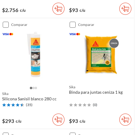
$2.756
$93
c/u
c/u
comparar
comparar
Sika
Binda para juntas ceniza 1 kg
Sika
Silicona Sanisil blanco 280 cc
(
35
)
(
0
)
$293
$93
c/u
c/u