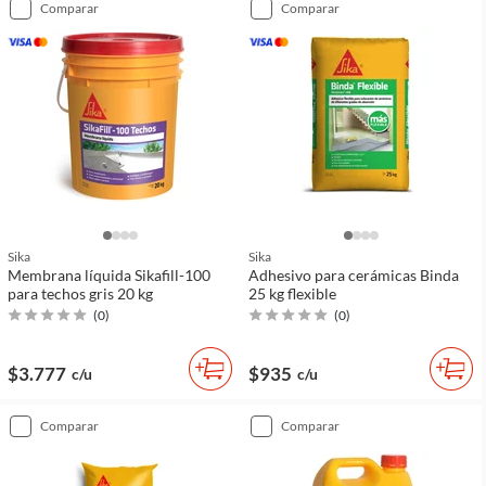
comparar
comparar
Sika
Sika
Membrana líquida Sikafill-100
Adhesivo para cerámicas Binda
para techos gris 20 kg
25 kg flexible
(
0
)
(
0
)
$3.777
$935
c/u
c/u
comparar
comparar