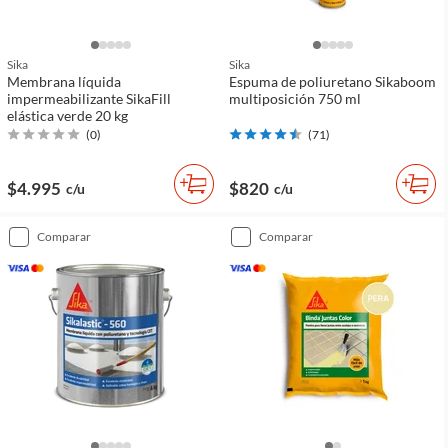
Sika
Sika
Membrana líquida
Espuma de poliuretano Sikaboom
impermeabilizante SikaFill
multiposición 750 ml
elástica verde 20 kg
(
0
)
(
71
)
$4.995
$820
c/u
c/u
comparar
comparar