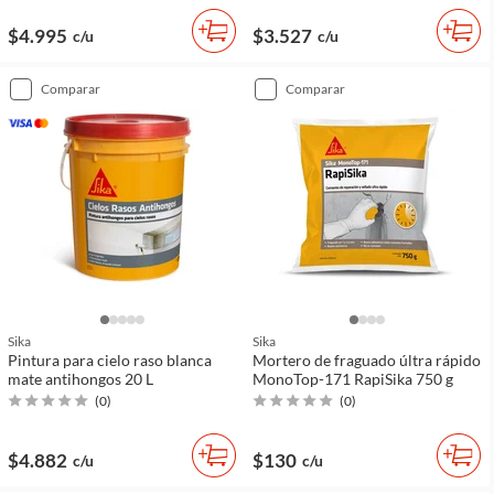
$4.995
$3.527
c/u
c/u
comparar
comparar
Sika
Sika
Pintura para cielo raso blanca
Mortero de fraguado últra rápido
mate antihongos 20 L
MonoTop-171 RapiSika 750 g
(
0
)
(
0
)
$4.882
$130
c/u
c/u