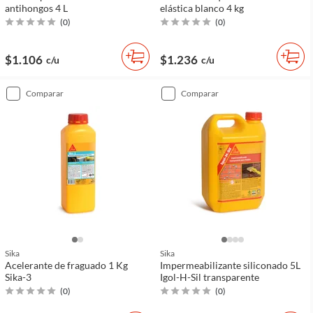
antihongos 4 L
elástica blanco 4 kg
(
0
)
(
0
)
$1.106
$1.236
c/u
c/u
comparar
comparar
Sika
Sika
Acelerante de fraguado 1 Kg
Impermeabilizante siliconado 5L
Sika-3
Igol-H-Sil transparente
(
0
)
(
0
)