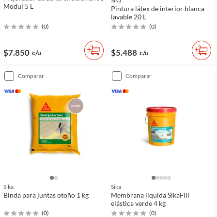
Sika
Modul 5 L
Pintura látex de interior blanca
lavable 20 L
(
0
)
(
0
)
$7.850
$5.488
c/u
c/u
comparar
comparar
Sika
Sika
Binda para juntas otoño 1 kg
Membrana líquida SikaFill
elástica verde 4 kg
(
0
)
(
0
)