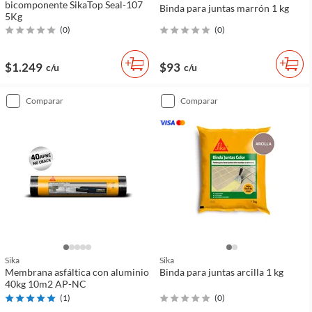
bicomponente SikaTop Seal-107
Binda para juntas marrón 1 kg
5Kg
(
0
)
(
0
)
$1.249
$93
c/u
c/u
comparar
comparar
Sika
Sika
Membrana asfáltica con aluminio
Binda para juntas arcilla 1 kg
40kg 10m2 AP-NC
(
1
)
(
0
)