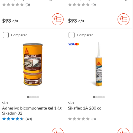
(
0
)
(
0
)
$93
$93
c/u
c/u
comparar
comparar
Sika
Sika
Adhesivo bicomponente gel 1Kg
Sikaflex 1A 280 cc
Sikadur-32
(
43
)
(
0
)