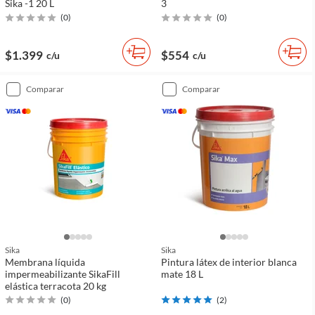
Sika -1 20 L
3
(
0
)
(
0
)
$1.399
$554
c/u
c/u
comparar
comparar
Sika
Sika
Membrana líquida
Pintura látex de interior blanca
impermeabilizante SikaFill
mate 18 L
elástica terracota 20 kg
(
0
)
(
2
)