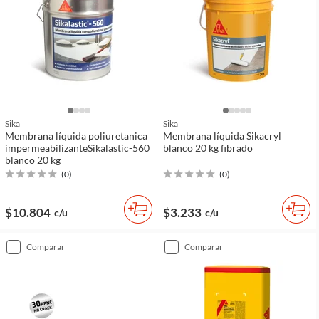
Sika
Sika
Membrana líquida poliuretanica
Membrana líquida Sikacryl
impermeabilizanteSikalastic-560
blanco 20 kg fibrado
blanco 20 kg
(
0
)
(
0
)
$10.804
$3.233
c/u
c/u
comparar
comparar