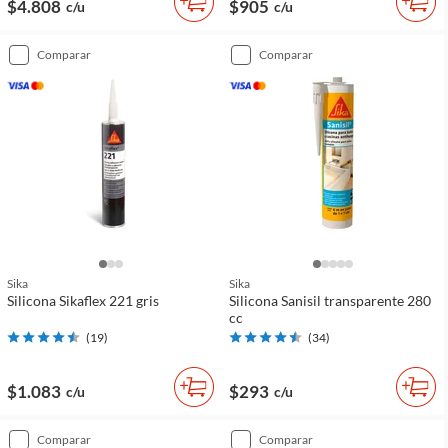
$4.808
$905
c/u
c/u
comparar
comparar
Sika
Sika
Silicona Sikaflex 221 gris
Silicona Sanisil transparente 280
cc
(
19
)
(
34
)
$1.083
$293
c/u
c/u
comparar
comparar