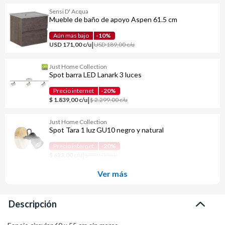
Sensi D' Acqua
Mueble de baño de apoyo Aspen 61.5 cm
Aún mas bajo
-10%
|
USD 171,00 c/u
USD 189,00 c/u
Just Home Collection
Spot barra LED Lanark 3 luces
Precio internet
-20%
|
$ 1.839,00 c/u
$ 2.299,00 c/u
Just Home Collection
Spot Tara 1 luz GU10 negro y natural
Precio internet
-20%
|
$ 623,00 c/u
$ 779,00 c/u
Ver más
Descripción