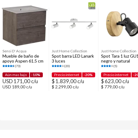
Accesorios para baños
Accesorios de pared para baño
Botiquines y espejos para baño
Sensi D' Acqua
Just Home Collection
Just Home Collection
Mueble de baño de
Spot barra LED Lanark
Spot Tara 1 luz GU
apoyo Aspen 61.5 cm
3 luces
negro y natural
(73)
(20)
(5)
Aún mas bajo
-10%
Precio internet
-20%
Precio internet
-2
USD 171,00 c/u
$ 1.839,00 c/u
$ 623,00 c/u
USD 189,00 c/u
$ 2.299,00 c/u
$ 779,00 c/u