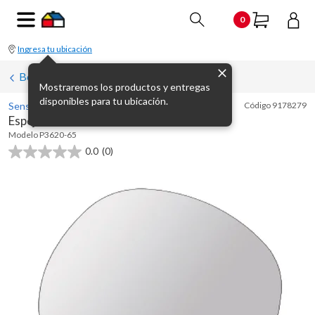
0
Ingresa tu ubicación
Botiquines y espejos para baño
Mostraremos los productos y entregas
disponibles para tu ubicación.
Sensi D' Acqua
Código
9178279
Espejo circular 60 x 55 cm sin marco
Modelo
P3620-65
0.0
(0)
0.0
de
5
estrellas.