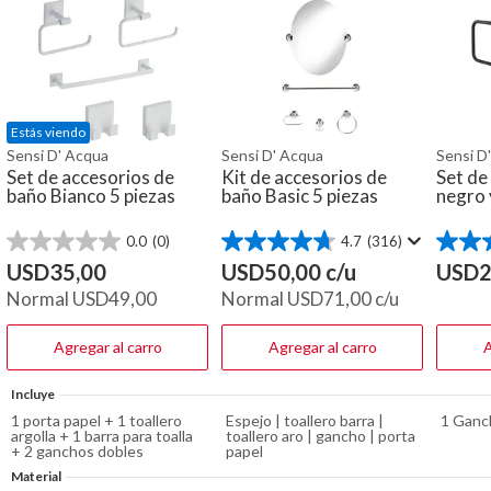
Estás viendo
Sensi D' Acqua
Sensi D' Acqua
Sensi D
Set de accesorios de
Kit de accesorios de
Set de
baño Bianco 5 piezas
baño Basic 5 piezas
negro 
0.0
(0)
4.7
(316)
0.0
4.7
4.8
de
de
de
USD
35,00
USD
50,00
c/u
USD
2
5
5
5
Normal
USD
49,00
Normal
USD
71,00
c/u
estrellas.
estrellas.
estrella
316
22
reseñas
reseña
Agregar al carro
Agregar al carro
A
Incluye
1 porta papel + 1 toallero
Espejo | toallero barra |
1 Ganc
argolla + 1 barra para toalla
toallero aro | gancho | porta
+ 2 ganchos dobles
papel
Material