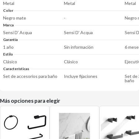
Metal
Metal
Metal
Color
Negro mate
-
Negro 
Marca
Sensi D' Acqua
Sensi D' Acqua
Sensi 
Garantía
1 año
Sin información
6 mese
Estilo
Clásico
Clásico
Ejecuti
Características
Set de accesorios para baño
Incluye fijaciones
Set de 
baño
Más opciones para elegir