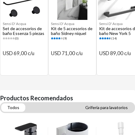
Sensi D' Acqua
Sensi D' Acqua
Sensi D' Acqua
Set de accesorios de
Kit de 5 accesorios de
Kit de accesorios 
baño Essenza 5 piezas
baño Sidney níquel
baño New York 5
satinado
piezas
(0)
(9)
(14)
USD 69,00 c/u
USD 71,00 c/u
USD 89,00 c/u
Productos Recomendados
Todos
Grifería para lavatorios
Accesorios de pared para baño
Sifones y trampas
Accesorios para baños
Tachos, basureros y papeleros
Grifería para duchas
Columnas y barras de ducha