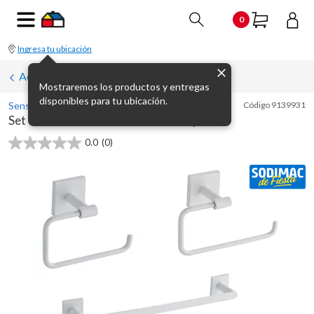
0
Ingresa tu ubicación
Accesorios de pared para baño
Mostraremos los productos y entregas
disponibles para tu ubicación.
Sensi D' Acqua
Código
9139931
Set de accesorios de baño Bianco 5 piezas
0.0
(0)
0.0
de
5
estrellas.