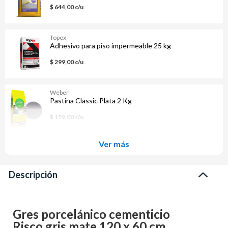
$ 644,00 c/u
Topex
Adhesivo para piso impermeable 25 kg
$ 299,00 c/u
Weber
Pastina Classic Plata 2 Kg
$ 159,00 c/u
Ver más
Descripción
Gres porcelánico cementicio
Risco gris mate 120 x 60 cm