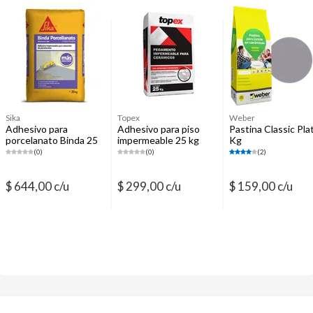
Ventanas y Ventanales
Porcelanatos
Cerámica de interior
Sika
Topex
Weber
Adhesivo para
Adhesivo para piso
Pastina Classic Pla
porcelanato Binda 25
impermeable 25 kg
Kg
kg impermeable
(0)
(0)
(2)
$ 644,00 c/u
$ 299,00 c/u
$ 159,00 c/u