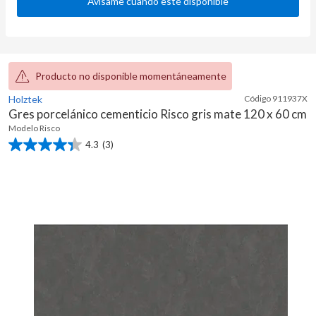
Avísame cuando esté disponible
Producto no disponible momentáneamente
Holztek
Código
911937X
Gres porcelánico cementicio Risco gris mate 120 x 60 cm
Modelo
Risco
4.3
(3)
4.3
de
5
estrellas.
3
reseñas