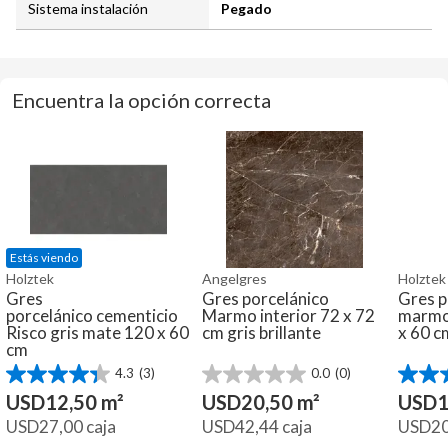
Sistema instalación
Pegado
Encuentra la opción correcta
Estás viendo
Holztek
Angelgres
Holztek
Gres
Gres porcelánico
Gres p
porcelánico cementicio
Marmo interior 72 x 72
marmol
Risco gris mate 120 x 60
cm gris brillante
x 60 c
cm
4.3
(3)
0.0
(0)
4.3
0.0
4.0
de
de
de
USD
12,50
m²
USD
20,50
m²
USD
1
5
5
5
USD
27,00
caja
USD
42,44
caja
USD
2
estrellas.
estrellas.
estrella
3
3