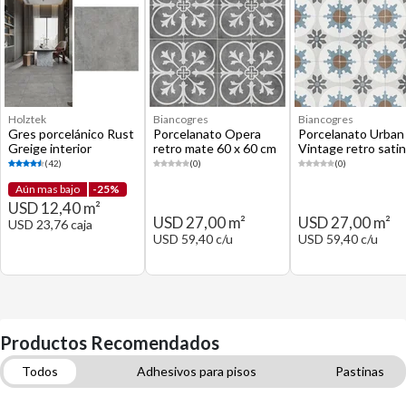
Holztek
Biancogres
Biancogres
Gres porcelánico Rust
Porcelanato Opera
Porcelanato Urban
Greige interior
retro mate 60 x 60 cm
Vintage retro sati
exterior gris mate 60 x
60 x 60 cm
(42)
(0)
(0)
60 cm
Aún mas bajo
-25%
USD 12,40 m²
USD 27,00 m²
USD 27,00 m²
USD 23,76 caja
USD 59,40 c/u
USD 59,40 c/u
Productos Recomendados
Todos
Adhesivos para pisos
Pastinas
Herramientas para instalación de pisos
Cerámicas