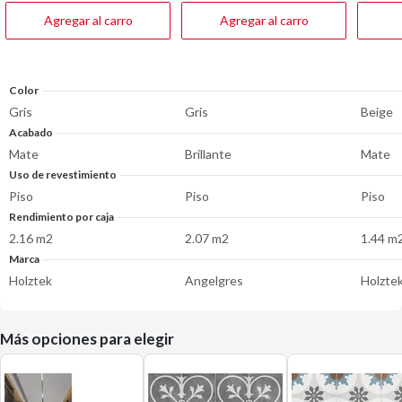
reseñas
reseña
Agregar al carro
Agregar al carro
Color
Gris
Gris
Beige
Acabado
Mate
Brillante
Mate
Uso de revestimiento
Piso
Piso
Piso
Rendimiento por caja
2.16 m2
2.07 m2
1.44 m
Marca
Holztek
Angelgres
Holzte
Más opciones para elegir