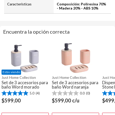
Características
Composición: Poliresina 70%
- Madera 20% - ABS 10%
Encuentra la opción correcta
Estás viendo
Just Home Collection
Just Home Collection
Just Ho
Set de 3 accesorios para
Set de 3 accesorios para
Dispen
baño Word morado
baño Word naranja
Stone 
5.0
(4)
0.0
(0)
5.0
0.0
4.0
de
de
de
$
599,00
$
599,00
c/u
$
499
5
5
5
estrellas.
estrellas.
estrella
4
38