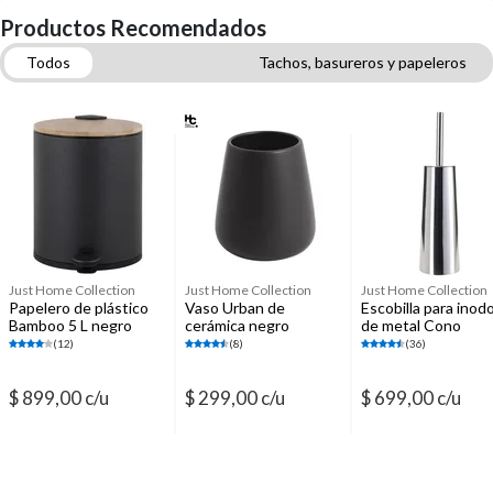
Productos Recomendados
Todos
Tachos, basureros y papeleros
Accesorios de mesa para baño
Accesorios para baños
Toallas y toallones
Alfombras de baño y antideslizantes
Escobillas para inodoro
Esponjas, paños y guantes
Just Home Collection
Just Home Collection
Just Home Collection
Papelero de plástico
Vaso Urban de
Escobilla para inod
Bamboo 5 L negro
cerámica negro
de metal Cono
plateada
(12)
(8)
(36)
$ 899,00 c/u
$ 299,00 c/u
$ 699,00 c/u