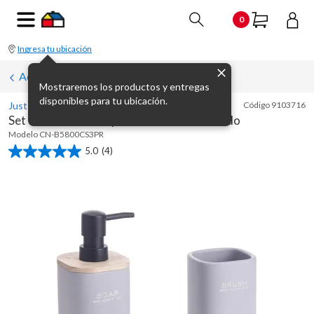
0
Ingresa tu ubicación
Accesorios de mesa para baño
Mostraremos los productos y entregas
disponibles para tu ubicación.
Just Home Collection
Código
9103716
Set de 3 accesorios para baño Word morado
Modelo
CN-B5800CS3PR
5.0
(4)
5.0
de
5
estrellas.
4
reseñas