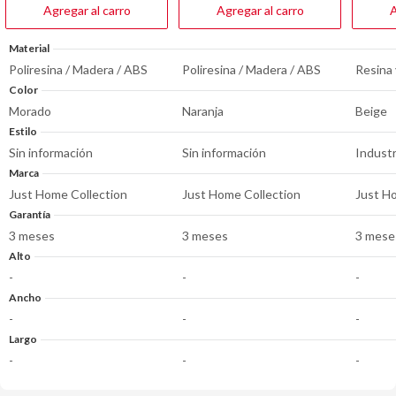
reseñas
reseña
Agregar al carro
Agregar al carro
A
Material
Poliresina / Madera / ABS
Poliresina / Madera / ABS
Resina 
Color
Morado
Naranja
Beige
Estilo
Sin información
Sin información
Industr
Marca
Just Home Collection
Just Home Collection
Just H
Garantía
3 meses
3 meses
3 mese
Alto
-
-
-
Ancho
-
-
-
Largo
-
-
-