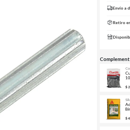
Envío a 
Retiro e
Disponib
Complementa
Co
Cu
10
$ 
Sik
Ad
Bi
im
$ 