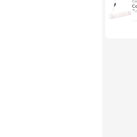
Co
Co
Te
US