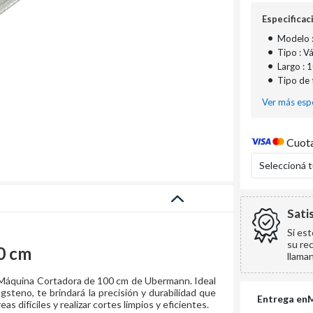
Especificac
•
Modelo 
•
Tipo : V
•
Largo : 
•
Tipo de 
Ver más espe
Cuota
Seleccioná 
Sati
Si es
su re
0 cm
llama
a Máquina Cortadora de 100 cm de Ubermann. Ideal
steno, te brindará la precisión y durabilidad que
Entrega en
s difíciles y realizar cortes limpios y eficientes.