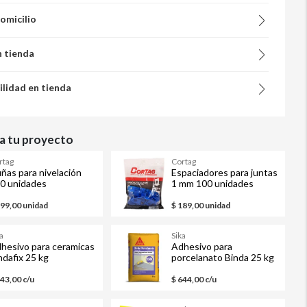
domicilio
n tienda
ilidad en tienda
 tu proyecto
rtag
Cortag
ñas para nivelación
Espaciadores para juntas
0 unidades
1 mm 100 unidades
299,00 unidad
$ 189,00 unidad
a
Sika
hesivo para ceramicas
Adhesivo para
ndafix 25 kg
porcelanato Binda 25 kg
permeable
impermeable
443,00 c/u
$ 644,00 c/u