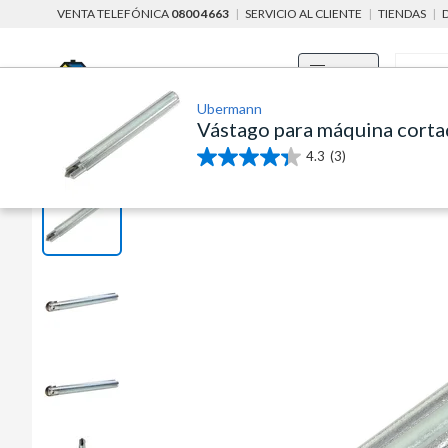
VENTA TELEFÓNICA
0800 4663
|
SERVICIO AL CLIENTE
|
TIENDAS
|
Menú
Ubermann
Vástago para máquina cort
home
herramientas y maquinarias
herramientas profesionales
4.3
(3)
4.3
de
5
estrellas.
3
reseñas