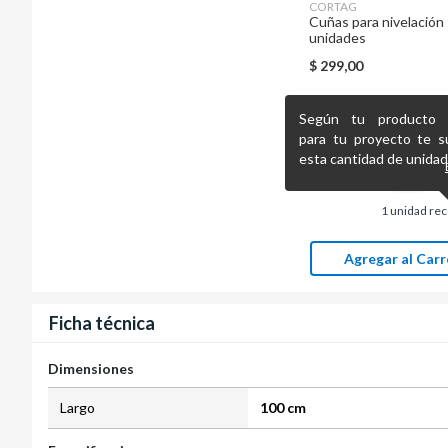
CORTAG
Cuñas para nivelación
unidades
$
299,00
Según tu producto pr
para tu proyecto te s
esta cantidad de unidad
1
unidad re
Agregar al Carr
Ficha técnica
Dimensiones
Largo
100 cm