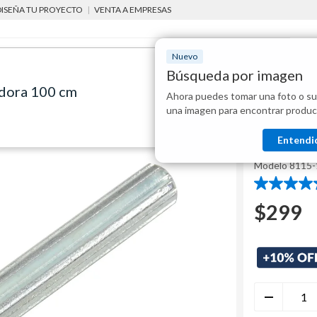
DISEÑA TU PROYECTO
|
VENTA A EMPRESAS
Nuevo
Búsqueda por imagen
adora 100 cm
Ahora puedes tomar una foto o su
Mostraremo
herramientas para instalación de pisos
herramientas para instalación de pisos
una imagen para encontrar produc
disponibles
Ubermann
Entendi
Vástago
Modelo
8115-
4.3
de
$
299
5
estrellas.
3
reseñas