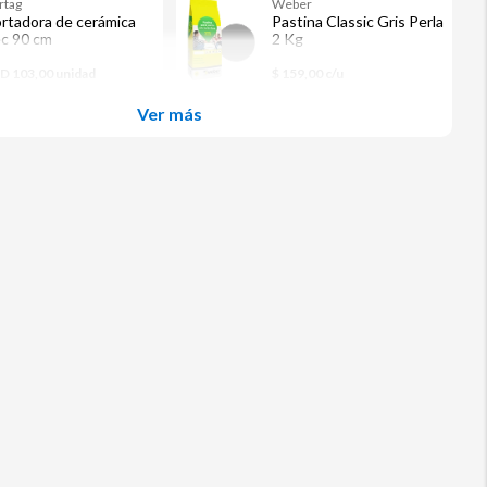
rtag
Weber
rtadora de cerámica
Pastina Classic Gris Perla
c 90 cm
2 Kg
D 103,00 unidad
$ 159,00 c/u
Ver más