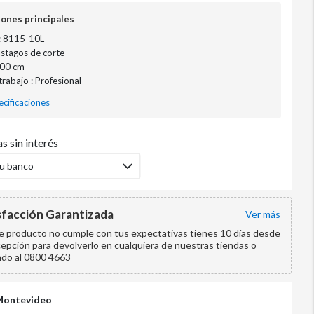
iones principales
: 8115-10L
ástagos de corte
100 cm
trabajo : Profesional
cificaciones
s sin interés
tu banco
sfacción Garantizada
ver más
te producto no cumple con tus expectativas tienes 10 días desde
cepción para devolverlo en cualquiera de nuestras tiendas o
ndo al 0800 4663
Montevideo