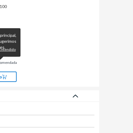
 100
incipal,
ugerimos
es.
Entendido
comendada
o