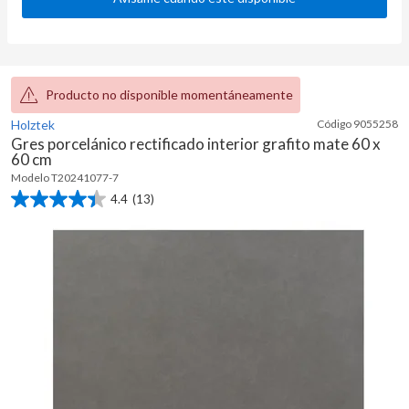
Producto no disponible momentáneamente
Holztek
Código
9055258
Gres porcelánico rectificado interior grafito mate 60 x
60 cm
Modelo
T20241077-7
4.4
(13)
4.4
de
5
estrellas.
13
reseñas