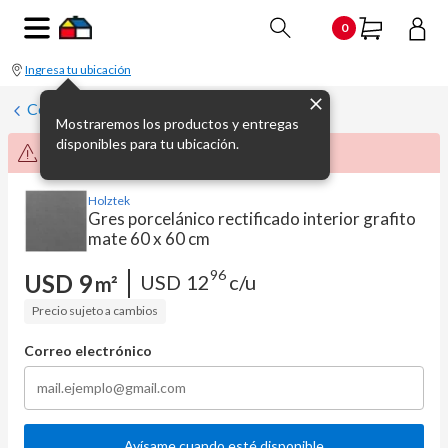
0
Ingresa tu ubicación
Cerámica de interior
Mostraremos los productos y entregas
disponibles para tu ubicación.
Producto no disponible momentáneamente
Holztek
Gres porcelánico rectificado interior grafito
mate 60 x 60 cm
96
USD
9
USD
12
c/u
m²
Precio sujeto a cambios
Correo electrónico
Avísame cuando esté disponible