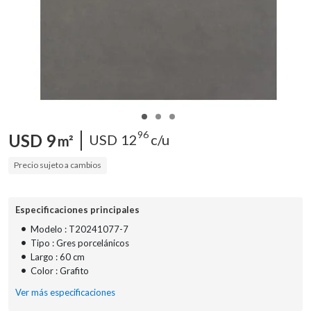
96
USD
9
USD
12
c/u
m²
Precio sujeto a cambios
Especificaciones principales
•
Modelo : T20241077-7
•
Tipo : Gres porcelánicos
•
Largo : 60 cm
•
Color : Grafito
Ver más especificaciones