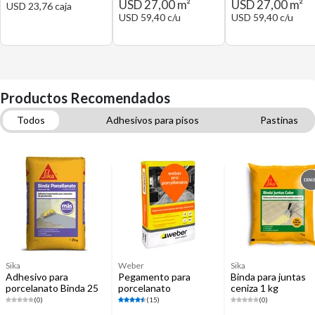
USD 27,00 m²
USD 27,00 m²
USD 23,76 caja
USD 59,40 c/u
USD 59,40 c/u
Productos Recomendados
Todos
Adhesivos para pisos
Pastinas
Cerámicas
Herramientas para instalación de pisos
Porcelanatos
Terminaciones
Cerámica de interior
Sika
Weber
Sika
Adhesivo para
Pegamento para
Binda para juntas
porcelanato Binda 25
porcelanato
ceniza 1 kg
kg impermeable
impermeable 25 kg
(0)
(15)
(0)