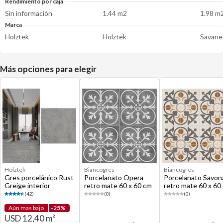
Rendimiento por caja
Sin información
1.44 m2
1.98 m
Marca
Holztek
Holztek
Savane
Más opciones para elegir
Holztek
Biancogres
Biancogres
Gres porcelánico Rust
Porcelanato Opera
Porcelanato Savon
Greige interior
retro mate 60 x 60 cm
retro mate 60 x 60
exterior gris mate 60 x
(42)
(0)
(0)
60 cm
Aún mas bajo
-25%
USD 12,40 m²