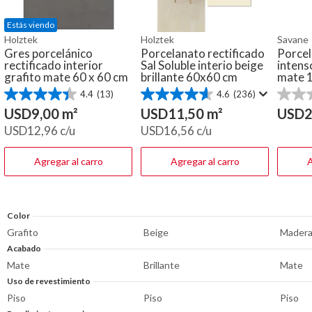
Estás viendo
Holztek
Holztek
Savane
Gres porcelánico
Porcelanato rectificado
Porce
rectificado interior
Sal Soluble interio beige
intens
grafito mate 60 x 60 cm
brillante 60x60 cm
mate 1
4.4
(13)
4.6
(236)
4.4
4.6
0.0
de
de
de
USD
9,00
m²
USD
11,50
m²
USD
2
5
5
5
USD
12,96
c/u
USD
16,56
c/u
estrellas.
estrellas.
estrella
13
236
reseñas
reseñas
Agregar al carro
Agregar al carro
A
Color
Grafito
Beige
Mader
Acabado
Mate
Brillante
Mate
Uso de revestimiento
Piso
Piso
Piso