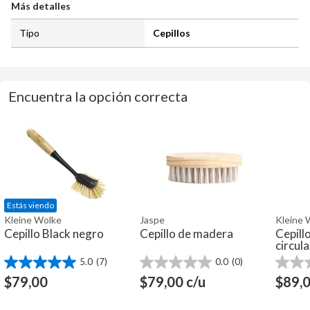
Más detalles
Tipo
Cepillos
Encuentra la opción correcta
Estás viendo
Kleine Wolke
Jaspe
Kleine 
Cepillo Black negro
Cepillo de madera
Cepill
circul
5.0
(7)
0.0
(0)
5.0
0.0
0.0
de
de
de
$
79,00
$
79,00
c/u
$
89,
5
5
5
estrellas.
estrellas.
estrella