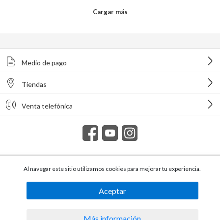
Medio de pago
Tiendas
Venta telefónica
Todos los derechos reservados Homecenter Sodimac S.A. | R.U.T.
Al navegar este sitio utilizamos cookies para mejorar tu experiencia.
216996650015.
Aceptar
Más información