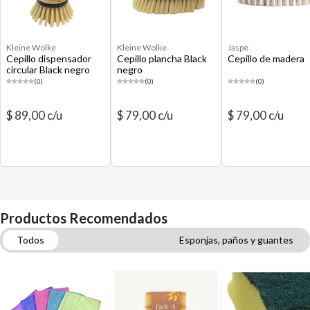
Kleine Wolke
Kleine Wolke
Jaspe
Cepillo dispensador
Cepillo plancha Black
Cepillo de madera
circular Black negro
negro
(0)
(0)
(0)
$ 89,00 c/u
$ 79,00 c/u
$ 79,00 c/u
Productos Recomendados
Todos
Esponjas, paños y guantes
Papeles y Dispensadores
Limpieza para autos
Accesorios de Lavandería
Aerosoles y ambientadores
Escobas y escobillones
Limpiadores de baño