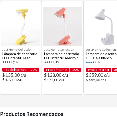
Just Home Collection
Just Home Collection
Just Home Collection
Lámpara de escritorio
Lámpara de escritorio
Lámpara de escrito
LED infantil Deer
LED infantil Deer rojo
LED Beja blanco
amarillo
(11)
(15)
(1)
Precio internet
-20%
Precio internet
-20%
Precio internet
-2
$ 135,00 c/u
$ 138,00 c/u
$ 359,00 c/u
$ 169,00 c/u
$ 172,00 c/u
$ 449,00 c/u
Productos Recomendados