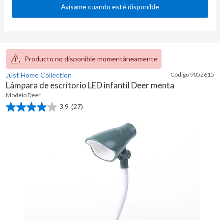
Avísame cuando esté disponible
Producto no disponible momentáneamente
Just Home Collection
Código
9052615
Lámpara de escritorio LED infantil Deer menta
Modelo
Deer
3.9
(27)
3.9
de
5
estrellas.
27
reseñas