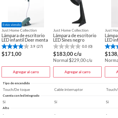
Estás viendo
Just Home Collection
Just Home Collection
Just Ho
Lámpara de escritorio
Lámpara de escritorio
Lámpar
LED infantil Deer menta
LED Sines negro
LED in
3.9
(27)
0.0
(0)
3.9
0.0
3.9
de
de
de
$
171,00
$
183,00
c/u
$
138
5
5
5
Normal
$
229,00
c/u
Norma
estrellas.
estrellas.
estrella
27
15
reseñas
reseña
Agregar al carro
Agregar al carro
A
Tipo de encendido
Touch/De toque
Cable interruptor
Touch/
Cuenta con led integrado
Si
Si
Si
Alto
-
-
-