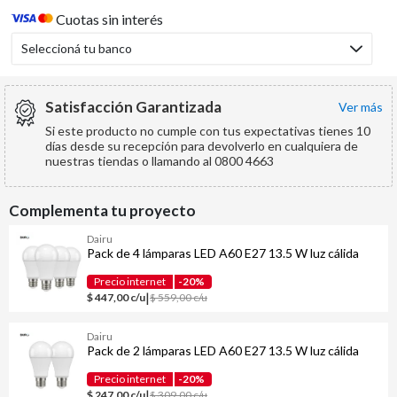
Cuotas sin interés
Seleccioná tu banco
Satisfacción Garantizada
ver más
Si este producto no cumple con tus expectativas tienes 10
días desde su recepción para devolverlo en cualquiera de
nuestras tiendas o llamando al 0800 4663
Complementa tu proyecto
Dairu
Pack de 4 lámparas LED A60 E27 13.5 W luz cálida
Precio internet
-20%
|
$ 447,00 c/u
$ 559,00 c/u
Dairu
Pack de 2 lámparas LED A60 E27 13.5 W luz cálida
Precio internet
-20%
|
$ 247,00 c/u
$ 309,00 c/u