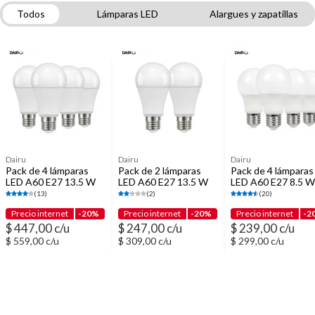
Todos
Lámparas LED
Alargues y zapatillas
Estantes
Apliques de pared para exterior
Lámparas de mesa y escritorio
Sets de escritorio
Dairu
Dairu
Dairu
Pack de 4 lámparas
Pack de 2 lámparas
Pack de 4 lámparas
LED A60 E27 13.5 W
LED A60 E27 13.5 W
LED A60 E27 8.5 W 
luz cálida
luz cálida
fría
(13)
(2)
(20)
Precio internet
-20%
Precio internet
-20%
Precio internet
-2
$ 447,00 c/u
$ 247,00 c/u
$ 239,00 c/u
$ 559,00 c/u
$ 309,00 c/u
$ 299,00 c/u