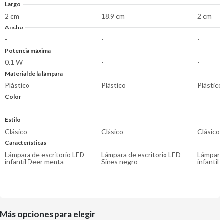
Largo
2 cm
18.9 cm
2 cm
Ancho
-
-
-
Potencia máxima
0.1 W
-
-
Material de la lámpara
Plástico
Plástico
Plástic
Color
-
-
-
Estilo
Clásico
Clásico
Clásico
Características
Lámpara de escritorio LED
Lámpara de escritorio LED
Lámpara
infantil Deer menta
Sines negro
infanti
Más opciones para elegir